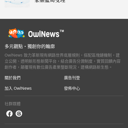
多元觀點・獨創你的輪廓
OwlNews 致力革新現有網路世界底層規則，搭配區塊鏈機制，建
立公開、透明新形態新聞平台，結合廣告分潤制度，實質回饋內容
創作者，顛覆現有數位廣告產業壟斷現況，建構網路新生態。
關於我們
廣告刊登
加入 OwlNews
發佈中心
社群媒體