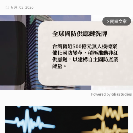
6 月. 03, 2026
閱讀文章
arrow_forward_ios
Powered by 
GliaStudios
Mute