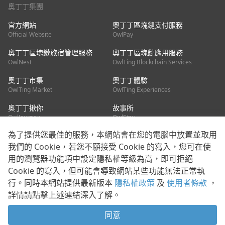
奧丁丁集團
官方網站
奧丁丁區塊鏈支付服務
Official Website
OwlPay
奧丁丁區塊鏈旅宿管理服務
奧丁丁區塊鏈應用服務
OwlNest
OwlTing Blockchain Services
奧丁丁市集
奧丁丁體驗
OwlTing Market
OwlTing Experiences
奧丁丁揪你
故事所
OwlJourney
OwlStay
為了提供您最佳的服務，本網站會在您的電腦中放置並取用
聯絡我們
我們的 Cookie，若您不願接受 Cookie 的寫入，您可在使
用的瀏覽器功能項中設定隱私權等級為高，即可拒絕
客服信箱：
mediapartner@owlting.com
Cookie 的寫入，但可能會導致網站某些功能無法正常執
服務信箱 / 廣告洽詢：
info_owlnews@owlting.com
行。同時本網站提供最新版本
隱私權政策
及
使用者條款
，
媒體合作 / 新聞稿提供：
mediapartner@owlting.com
詳情請點擊上述連結深入了解。
本平台之內容符合第三方智慧財產權規範，若有疑慮歡迎來信告
知。
同意