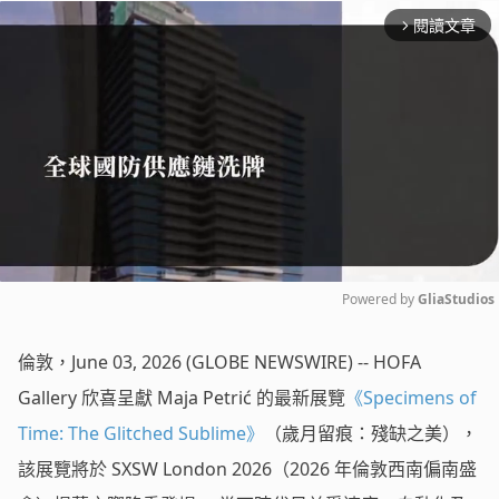
閱讀文章
arrow_forward_ios
Powered by 
GliaStudios
Mute
倫敦，June 03, 2026 (GLOBE NEWSWIRE) -- HOFA
Gallery 欣喜呈獻 Maja Petrić 的最新展覽
《Specimens of
Time: The Glitched Sublime》
（歲月留痕：殘缺之美），
該展覽將於 SXSW London 2026（2026 年倫敦西南偏南盛