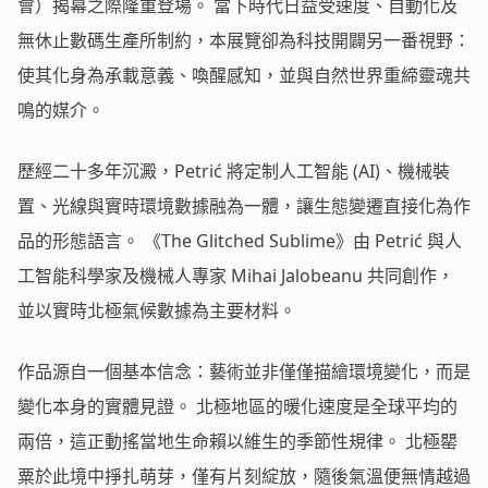
會）揭幕之際隆重登場。 當下時代日益受速度、自動化及
無休止數碼生產所制約，本展覽卻為科技開闢另一番視野：
使其化身為承載意義、喚醒感知，並與自然世界重締靈魂共
鳴的媒介。
歷經二十多年沉澱，Petrić 將定制人工智能 (AI)、機械裝
置、光線與實時環境數據融為一體，讓生態變遷直接化為作
品的形態語言。 《The Glitched Sublime》由 Petrić 與人
工智能科學家及機械人專家 Mihai Jalobeanu 共同創作，
並以實時北極氣候數據為主要材料。
作品源自一個基本信念：藝術並非僅僅描繪環境變化，而是
變化本身的實體見證。 北極地區的暖化速度是全球平均的
兩倍，這正動搖當地生命賴以維生的季節性規律。 北極罌
粟於此境中掙扎萌芽，僅有片刻綻放，隨後氣溫便無情越過