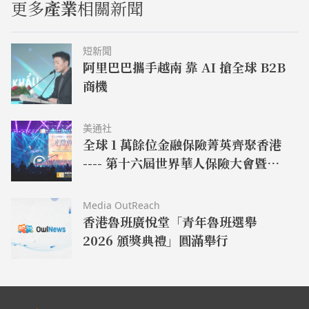
更多
產業
相關新聞
短新聞
阿里巴巴攜手越南 靠 AI 搶全球 B2B
商機
美通社
全球 1 萬餘位金融保險菁英齊聚香港
---- 第十六屆世界華人保險大會暨
2026 國際龍獎 IDA 年會盛大舉辦
Media OutReach
香港魯班廣悅堂「青年魯班選舉
2026 頒獎典禮」圓滿舉行