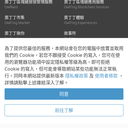
奧丁丁區塊鏈旅宿管理服務
奧丁丁區塊鏈應用服務
OwlNest
OwlTing Blockchain Services
奧丁丁市集
奧丁丁體驗
OwlTing Market
OwlTing Experiences
奧丁丁揪你
故事所
OwlJourney
OwlStay
為了提供您最佳的服務，本網站會在您的電腦中放置並取用
聯絡我們
我們的 Cookie，若您不願接受 Cookie 的寫入，您可在使
用的瀏覽器功能項中設定隱私權等級為高，即可拒絕
客服信箱：
mediapartner@owlting.com
Cookie 的寫入，但可能會導致網站某些功能無法正常執
服務信箱 / 廣告洽詢：
info_owlnews@owlting.com
行。同時本網站提供最新版本
隱私權政策
及
使用者條款
，
媒體合作 / 新聞稿提供：
mediapartner@owlting.com
詳情請點擊上述連結深入了解。
本平台之內容符合第三方智慧財產權規範，若有疑慮歡迎來信告
知。
同意
打開 App 享受舒適閱讀
使用者條款
隱私權政策
Cookie 政策
前往了解
© 2021 歐簿客科技股份有限公司 版權所有