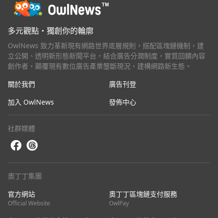
多元觀點・獨創你的輪廓
OwlNews 致力革新現有網路世界底層規則，搭配區塊鏈機制，建
立公開、透明新形態新聞平台，結合廣告分潤制度，實質回饋內容
創作者，顛覆現有數位廣告產業壟斷現況，建構網路新生態。
關於我們
廣告刊登
加入 OwlNews
發佈中心
社群媒體
奧丁丁集團
官方網站
奧丁丁區塊鏈支付服務
Official Website
OwlPay