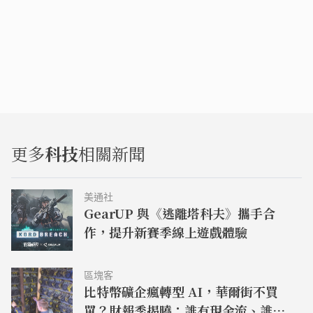
更多
科技
相關新聞
美通社
GearUP 與《逃離塔科夫》攜手合
作，提升新賽季線上遊戲體驗
區塊客
比特幣礦企瘋轉型 AI，華爾街不買
單？財報季揭曉：誰有現金流、誰還