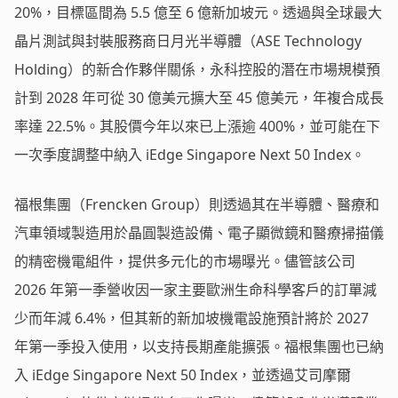
20%，目標區間為 5.5 億至 6 億新加坡元。透過與全球最大
晶片測試與封裝服務商日月光半導體（ASE Technology
Holding）的新合作夥伴關係，永科控股的潛在市場規模預
計到 2028 年可從 30 億美元擴大至 45 億美元，年複合成長
率達 22.5%。其股價今年以來已上漲逾 400%，並可能在下
一次季度調整中納入 iEdge Singapore Next 50 Index。
福根集團（Frencken Group）則透過其在半導體、醫療和
汽車領域製造用於晶圓製造設備、電子顯微鏡和醫療掃描儀
的精密機電組件，提供多元化的市場曝光。儘管該公司
2026 年第一季營收因一家主要歐洲生命科學客戶的訂單減
少而年減 6.4%，但其新的新加坡機電設施預計將於 2027
年第一季投入使用，以支持長期產能擴張。福根集團也已納
入 iEdge Singapore Next 50 Index，並透過艾司摩爾