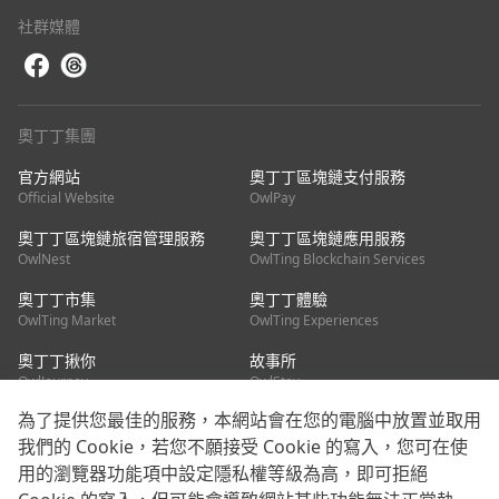
社群媒體
奧丁丁集團
官方網站
奧丁丁區塊鏈支付服務
Official Website
OwlPay
奧丁丁區塊鏈旅宿管理服務
奧丁丁區塊鏈應用服務
OwlNest
OwlTing Blockchain Services
奧丁丁市集
奧丁丁體驗
OwlTing Market
OwlTing Experiences
奧丁丁揪你
故事所
OwlJourney
OwlStay
為了提供您最佳的服務，本網站會在您的電腦中放置並取用
聯絡我們
我們的 Cookie，若您不願接受 Cookie 的寫入，您可在使
用的瀏覽器功能項中設定隱私權等級為高，即可拒絕
客服信箱：
mediapartner@owlting.com