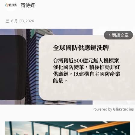
商傳媒
6 月. 03, 2026
閱讀文章
arrow_forward_ios
Powered by 
GliaStudios
Mute