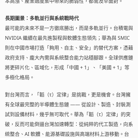
本高漲、產業過度集中帶來的脆弱性，都需及早面對。
長期圖景：多軌並行與系統戰時代
最可能的未來不是一方徹底勝出，而是多軌並行。台積電與
NVIDIA 繼續在最先進製程與軟體生態領先；華為與 SMIC
則在中國市場打造「夠用、自主、安全」的替代方案，憑藉
政府支持、龐大內需與系統整合能力站穩腳跟。全球供應鏈
將更碎片化、區域化，形成「中國 + 1」、「美國 + 1」等
多極化格局。
對台灣而言，「韜（τ）定律」是挑戰，更是機會。台灣擁
有全球最完整的半導體生態鏈 —— 從設計、製造、封裝測
試到設備材料，幾乎無可取代。華為「韜（τ）定律」的突
破，反而可能倒逼台灣加速轉型：從純粹的代工製造，向系
統整合、AI 軟體、能源基礎設施與高端材料上游移動。台