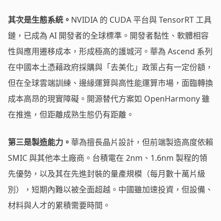
其次是生態系統。
NVIDIA 的 CUDA 平台與 TensorRT 工具
鏈，已成為 AI 開發者的全球標準。開發者黏性、軟體相容
性與應用遷移成本，形成極高的護城河。華為 Ascend 系列
在中國本土憑藉政府採購與「去美化」政策占有一定份額，
但在全球雲端訓練、邊緣運算與高性能運算市場，面臨轉換
成本高昂的現實障礙。開源替代方案如 OpenHarmony 雖
在推進，但距離成熟生態仍有距離。
第三是製造能力。
華為擅長晶片設計，但前端製造高度依賴
SMIC 與其他本土廠商。台積電在 2nm、1.6nm 製程的領
先優勢，以及其在先進封裝的量產規模（每月數十萬片級
別），短期內難以被全面超越。中國雖加速投資，但設備、
材料與人才的累積需要時間。