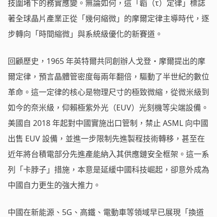
技圍堵下的務實應變。無論如何，這「韜（τ）定律」標誌
著全球晶片產業正從「幾何縮微」的摩爾定律主導時代，逐
步轉向「時間縮微」與系統級優化的新賽道。
回顧歷史，1965 年英特爾共同創辦人戈登・摩爾提出的摩
爾定律，預言晶體管密度每兩年翻倍，驅動了半世紀的數位
革命。這一定律的核心是物理尺寸的極致微縮，從微米級到
如今的奈米級，仰賴極紫外光（EUV）光刻機等尖端設備。
美國自 2018 年起對中國實施出口管制，禁止 ASML 向中國
出售 EUV 設備，並進一步限制先進製程技術轉移，甚至在
近年將台積電部分先進產能納入其供應鏈安全框架。這一系
列「卡脖子」措施，本意是延緩中國科技崛起，卻意外成為
中國自力更生的強大推力。
中國在新能源、5G、高鐵、電動車等領域早已展現「換道