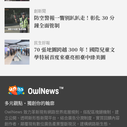
創新聞
防空警報一響別趴趴走！彰化 30 分
鐘全面管制
民生好報
70 張地圖跨越 300 年！國際兒童文
學特展首度來臺亮相臺中綠美圖
多元觀點・獨創你的輪廓
OwlNews 致力革新現有網路世界底層規則，搭配區塊鏈機制，建
立公開、透明新形態新聞平台，結合廣告分潤制度，實質回饋內容
創作者，顛覆現有數位廣告產業壟斷現況，建構網路新生態。