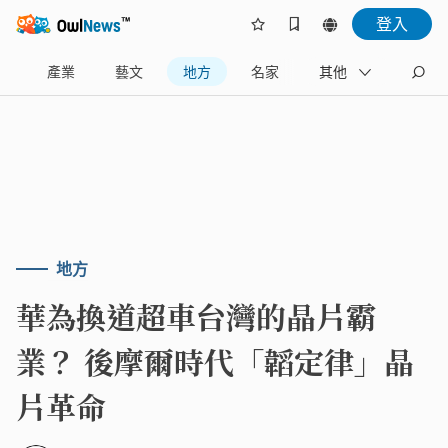
登入
樂
產業
藝文
地方
名家
其他
地方
華為換道超車台灣的晶片霸
業？ 後摩爾時代「韜定律」晶
片革命