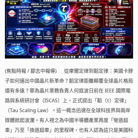
(焦點時報 / 鄒志中報導) 從摩爾定律到韜定律：美國卡脖
子如何逼出中國晶片新革命？韜定律距離顛覆全球晶片格局
還有多遠？華為晶片業務負責人何庭波日前在 IEEE 國際電
路與系統研討會（ISCAS）上，正式提出「韜（τ）定律」
（Tau Scaling Law）。這一概念迅速在全球科技界與兩岸
媒體掀起波瀾。有人視之為中國半導體產業再度「彎道超
車」乃至「換道超車」的里程碑，也有人認為這只是美國科