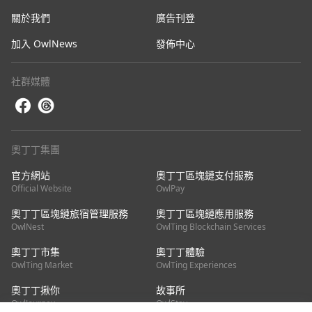
關於我們
廣告刊登
加入 OwlNews
發佈中心
社群媒體
奧丁丁集團
官方網站
奧丁丁區塊鏈支付服務
Official Website
OwlPay
奧丁丁區塊鏈旅宿管理服務
奧丁丁區塊鏈應用服務
OwlNest
OwlTing Blockchain Services
奧丁丁市集
奧丁丁體驗
OwlTing Market
OwlTing Experiences
奧丁丁揪你
故事所
OwlJourney
OwlStay