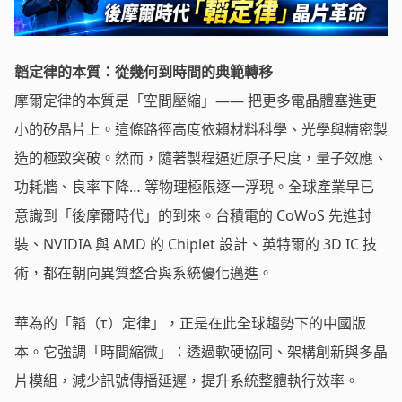
韜定律的本質：從幾何到時間的典範轉移
摩爾定律的本質是「空間壓縮」—— 把更多電晶體塞進更
小的矽晶片上。這條路徑高度依賴材料科學、光學與精密製
造的極致突破。然而，隨著製程逼近原子尺度，量子效應、
功耗牆、良率下降… 等物理極限逐一浮現。全球產業早已
意識到「後摩爾時代」的到來。台積電的 CoWoS 先進封
裝、NVIDIA 與 AMD 的 Chiplet 設計、英特爾的 3D IC 技
術，都在朝向異質整合與系統優化邁進。
華為的「韜（τ）定律」，正是在此全球趨勢下的中國版
本。它強調「時間縮微」：透過軟硬協同、架構創新與多晶
片模組，減少訊號傳播延遲，提升系統整體執行效率。