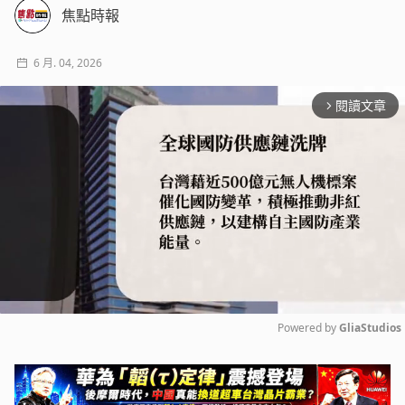
焦點時報
6 月. 04, 2026
閱讀文章
arrow_forward_ios
Powered by 
GliaStudios
Mute