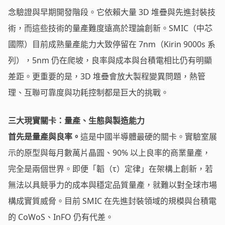
念驗證與早期開發階段。它依賴大量 3D 堆疊與先進封裝技
術，而這些技術的量產難度遠高於理論創新。SMIC（中芯
國際）目前成熟量產能力大致停留在 7nm（Kirin 9000s 系
列），5nm 仍在爬坡，良率與成本與台積電相比仍有明顯
差距。更重要的是，3D 堆疊會放大製程變異問題，熱管
理、互聯可靠度與功耗控制都是巨大的挑戰。
三大現實關卡：量產、生態與製造能力
首先是量產與良率。
這是中國半導體最硬的關卡。實驗室展
示的原型與每月數萬片晶圓、90% 以上良率的商業量產，
完全是兩個世界。即便「韜（τ）定律」在架構上創新，若
無法以具競爭力的成本與穩定品質量產，就難以對全球市場
構成實質威脅。目前 SMIC 在先進封裝領域的規模與台積電
的 CoWoS、InFO 仍有代差。