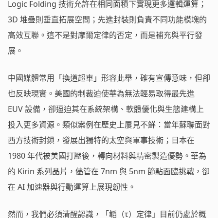
Logic Folding 技術允許在相同面積下實現更多邏輯運算；
3D 堆疊則垂直拓展空間；先進封裝則負責不同功能模塊的
高效互聯。這不是對摩爾定律的否定，而是補充與平行發
展。
中國媒體常用「換道超車」形容此舉，確有宣傳意味，但卻
也反映現實。美國的制裁迫使華為無法輕易取得最先進
EUV 設備，卻逼迫其在系統架構、軟體優化與生態建構上
投入更多資源。類似案例在歷史上屢見不鮮：當年蘇聯面對
西方技術封鎖，發展出獨特的太空與軍事技術；日本在
1980 年代被美國打壓後，轉向材料與精密製造優勢。華為
的 Kirin 系列晶片，儘管在 7nm 與 5nm 節點面臨挑戰，卻
在 AI 加速器與行動運算上展現韌性。
然而，我們必須清醒認識，「韜（τ）定律」目前仍處於概