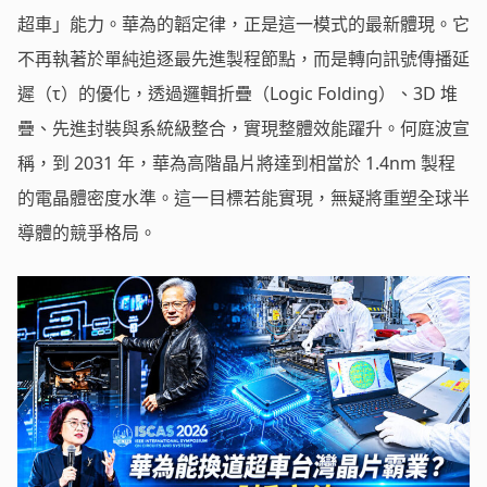
超車」能力。華為的韜定律，正是這一模式的最新體現。它
不再執著於單純追逐最先進製程節點，而是轉向訊號傳播延
遲（τ）的優化，透過邏輯折疊（Logic Folding）、3D 堆
疊、先進封裝與系統級整合，實現整體效能躍升。何庭波宣
稱，到 2031 年，華為高階晶片將達到相當於 1.4nm 製程
的電晶體密度水準。這一目標若能實現，無疑將重塑全球半
導體的競爭格局。