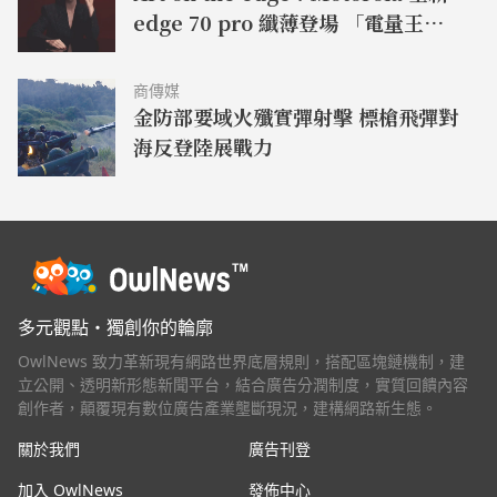
edge 70 pro 纖薄登場 「電量王
者，軍規耐用」moto g37 power
同步亮相
商傳媒
金防部要域火殲實彈射擊 標槍飛彈對
海反登陸展戰力
多元觀點・獨創你的輪廓
OwlNews 致力革新現有網路世界底層規則，搭配區塊鏈機制，建
立公開、透明新形態新聞平台，結合廣告分潤制度，實質回饋內容
創作者，顛覆現有數位廣告產業壟斷現況，建構網路新生態。
關於我們
廣告刊登
加入 OwlNews
發佈中心