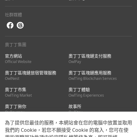
社群媒體
奧丁丁集團
官方網站
奧丁丁區塊鏈支付服務
Official Website
OwlPay
奧丁丁區塊鏈旅宿管理服務
奧丁丁區塊鏈應用服務
OwlNest
OwlTing Blockchain Services
奧丁丁市集
奧丁丁體驗
OwlTing Market
OwlTing Experiences
奧丁丁揪你
故事所
OwlJourney
OwlStay
為了提供您最佳的服務，本網站會在您的電腦中放置並取用
聯絡我們
我們的 Cookie，若您不願接受 Cookie 的寫入，您可在使