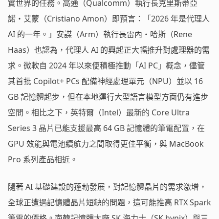
實世界的任務。高通（Qualcomm）執行長克里斯蒂亞
諾・艾蒙（Cristiano Amon）即預言：「2026 年是代理人
AI 的一年。」安謀（Arm）執行長雷內・哈斯（Rene
Haas）也認為，代理人 AI 的興起正大幅推升對處理器的需
求。微軟自 2024 年以來便積極推動「AI PC」概念，儘管
其首批 Copilot+ PCs 配備神經處理單元（NPU）並以 16
GB 記憶體起步，但在本地運行大型語言模型方面仍有進步
空間。相比之下，英特爾（Intel）最新的 Core Ultra
Series 3 晶片已能支援最高 64 GB 記憶體的筆電配置，在
GPU 效能與電池續航力之間取得更佳平衡，與 MacBook
Pro 系列產品相近。
隨著 AI 基礎建設的蓬勃發展，對記憶體晶片的需求激增，
全球正遭遇記憶體晶片短缺的問題，這可能推高 RTX Spark
筆電的價格。南韓記憶體大廠 SK 海力士（SK hynix）與三