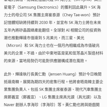
星電子（Samsung Electronics）的獲利因此飆升。SK 海
力士的母公司 SK 集團主席崔泰源（Chey Tae-won）預計
記憶體短缺將持續到 2030 年，並宣布 SK 海力士將在未來
五年內將矽晶圓總產能翻倍。全球對 AI 相關公司的投資熱
潮也推動輝達市值達到 5 兆美元，而三星、美光
（Micron）和 SK 海力士也在一個月內相繼成為市值破兆
美元的企業。不過，由於中東地區是氦和氫等晶片製造材料
的來源，當地局勢仍可能對供應鏈構成潛在風險。
此外，輝達執行長黃仁勳（Jensen Huang）預計今日晚間
抵達南韓，展開為期四天的密集行程。他將會晤南韓主要企
業集團負責人，包括 SK 集團主席崔泰源、現代汽車集團主
席鄭義宣（鄭義宣）、LG 集團主席具光謨（具光謨）以及
Naver 創辦人李海珍（李海珍）等。黃仁勳也將與遊戲開