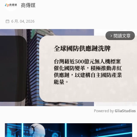
商傳媒
6 月. 04, 2026
閱讀文章
arrow_forward_ios
Powered by 
GliaStudios
Mute