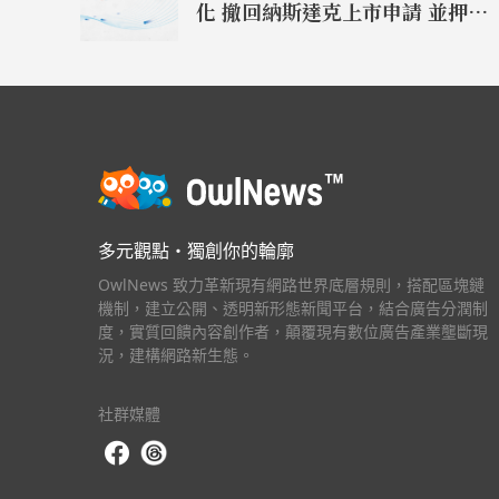
化 撤回納斯達克上市申請 並押後於
美國作雙重上市之計劃
多元觀點・獨創你的輪廓
OwlNews 致力革新現有網路世界底層規則，搭配區塊鏈
機制，建立公開、透明新形態新聞平台，結合廣告分潤制
度，實質回饋內容創作者，顛覆現有數位廣告產業壟斷現
況，建構網路新生態。
社群媒體