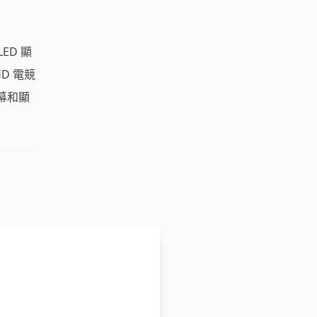
ED 顯
HD 電競
螢幕和顯