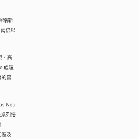
聲稱新
品的兩倍以
表現、高
e 處理
理器的替
os Neo
，該系列搭
備
歐元區及