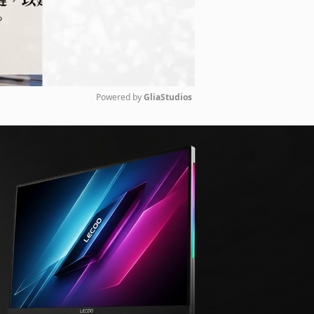
Powered by 
GliaStudios
Mute