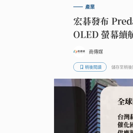
產業
宏碁發布 Preda
OLED 螢幕
商傳媒
稍後閱讀
儲存至稍後