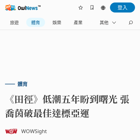
登入
旅遊
體育
娛樂
產業
藝文
其他
地方
體育
《田徑》低潮五年盼到曙光 張
喬茵破最佳達標亞運
WOWSight