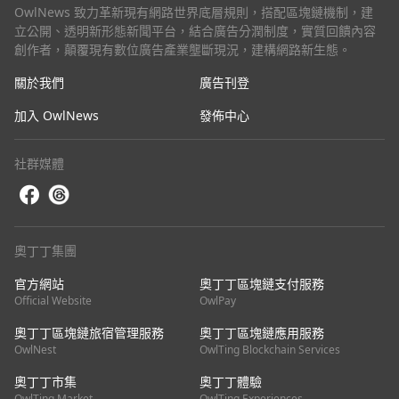
OwlNews 致力革新現有網路世界底層規則，搭配區塊鏈機制，建
立公開、透明新形態新聞平台，結合廣告分潤制度，實質回饋內容
創作者，顛覆現有數位廣告產業壟斷現況，建構網路新生態。
關於我們
廣告刊登
加入 OwlNews
發佈中心
社群媒體
奧丁丁集團
官方網站
奧丁丁區塊鏈支付服務
Official Website
OwlPay
奧丁丁區塊鏈旅宿管理服務
奧丁丁區塊鏈應用服務
OwlNest
OwlTing Blockchain Services
奧丁丁市集
奧丁丁體驗
OwlTing Market
OwlTing Experiences