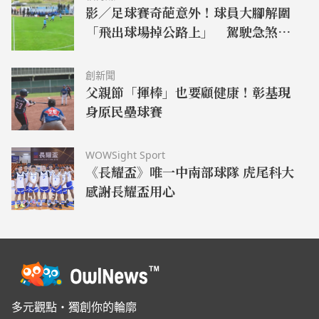
影／足球賽奇葩意外！球員大腳解圍
「飛出球場掉公路上」 駕駛急煞慘
釀追撞
創新聞
父親節「揮棒」也要顧健康！彰基現
身原民壘球賽
WOWSight Sport
《長耀盃》唯一中南部球隊 虎尾科大
感謝長耀盃用心
多元觀點・獨創你的輪廓