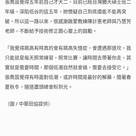
張喬茵覺得五年前自己才大二，目前已經台灣體大碩士班二
年級，深陷低谷的這五年，她懷疑自己到底還能不能再突
破，所以這一路以來，很感謝啟蒙教練陳計憲老師與乃慧芳
老師，不斷給予技術修正跟心靈上的鼓勵。
「我覺得跳高有時真的會有跳高失憶症，會遭遇那道坎，我
只能就是每天照常練習，照常比賽，讓時間去帶著你走，其
實就是需要時間，那個低潮自然就會過，需要去接受它。」
張喬茵覺得有時面對低潮，或許時間是最好的解藥，隨著春
夏秋冬，隧道盡頭總會盼到光。
（圖 / 中華田協提供）