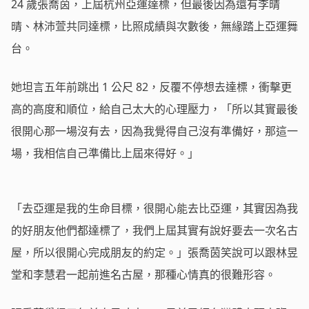
24
歲張喬茵，上屆杭州亞運達標，但最後因為還有李晴
晴、林沛萱共同達標，比照成績與次數後，無緣踏上亞運舞
台。
她坦言五年前跳出
1
公尺
82
，反覆不停想去達標，衝擊更
高的高度和順位，給自己太大的心理壓力，「所以其實最後
很開心那一場沒有去，因為我覺得自己沒有準備好，那這一
場，我相信自己準備比上屆來得好。」
「去亞運是我的生命目標，很開心能去比亞運，其實因為我
的好朋友他們都達標了，我們上屆其實有說好要去一次名古
屋，所以很開心完成朋友的約定。」張喬茵笑說可以跟林昱
堂和李慧君一起前進名古屋，那種心情真的很難形容。