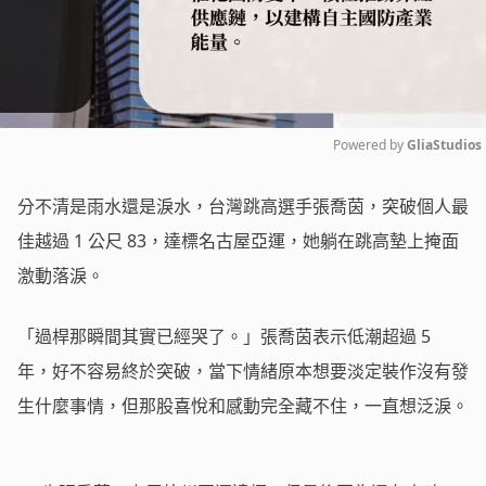
Powered by 
GliaStudios
Mute
分不清是雨水還是淚水，台灣跳高選手張喬茵，突破個人最
佳越過
1
公尺
83
，達標名古屋亞運，她躺在跳高墊上掩面
激動落淚。
「過桿那瞬間其實已經哭了。」張喬茵表示低潮超過
5
年，好不容易終於突破，當下情緒原本想要淡定裝作沒有發
生什麼事情，但那股喜悅和感動完全藏不住，一直想泛淚。