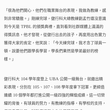
「很為他們開心，他們在職業舞台的表現，我做為教練，感
到非常驕傲。」剛練完球，健行科大總教練劉孟竹還沒意識
TPBL
到今天是
的頒獎典禮，直到看到社群媒體上滿滿的
得獎訊息，他才發現，從健行出去的孩子，再度用出色實力
獲得大家的肯定，他笑說：「今天練完球，我才念了球員一
頓，說要他們跟學長學習，學長們果然是學弟最好的榜
樣。」
104
UBA
健行科大
學年度登上
公開一級舞台，就繳出精
105
107
108
彩表現，分別在
、
、
學年度拿下冠軍，更締造
10
連續
個學年都打進公開一級四強的輝煌成績，這一切榮
耀的背後，有球員的努力，有教練的指導，有學校的支持，