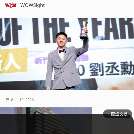
WOWSight
6 月. 10, 2026
閱讀文章
arrow_forward_ios