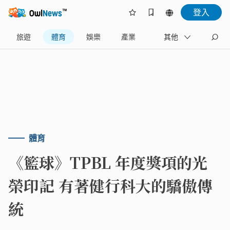
登入
旅遊
體育
娛樂
產業
藝文
其他
地方
體育
《籃球》TPBL 年度獎項的光
榮印記 有著健行科大的驕傲傳
統