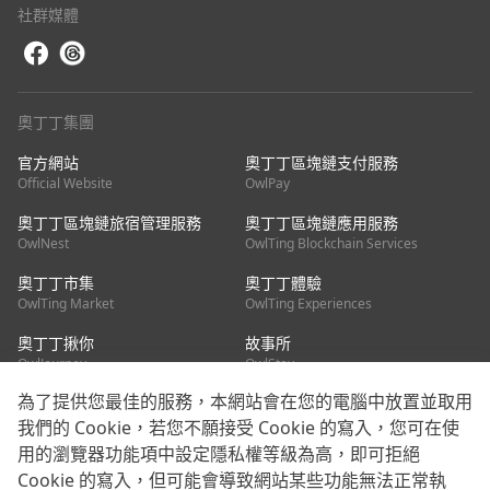
社群媒體
奧丁丁集團
官方網站
奧丁丁區塊鏈支付服務
Official Website
OwlPay
奧丁丁區塊鏈旅宿管理服務
奧丁丁區塊鏈應用服務
OwlNest
OwlTing Blockchain Services
奧丁丁市集
奧丁丁體驗
OwlTing Market
OwlTing Experiences
奧丁丁揪你
故事所
OwlJourney
OwlStay
為了提供您最佳的服務，本網站會在您的電腦中放置並取用
聯絡我們
我們的 Cookie，若您不願接受 Cookie 的寫入，您可在使
用的瀏覽器功能項中設定隱私權等級為高，即可拒絕
客服信箱：
mediapartner@owlting.com
Cookie 的寫入，但可能會導致網站某些功能無法正常執
服務信箱 / 廣告洽詢：
info_owlnews@owlting.com