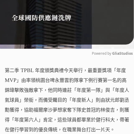
Powered by 
GliaStudios
Mute
TPBL
第二季
年度頒獎典禮今天舉行，最重要獎項「年度
MVP
」由率領桃園台啤永豐雲豹隊拿下例行賽第一名的高
錦瑋擊敗強敵拿下，他同時連莊「年度第一隊」與「年度人
氣球員」榮銜，而備受矚目的「年度新人」則由狀元郎劉丞
勳獲得，協助福爾摩沙夢想家奪下隊史首冠的林俊吉，則獲
得「年度第六人」肯定，這些球員都畢業於健行科大，帶著
在健行學習到的優良傳統，在職業舞台打出一片天。