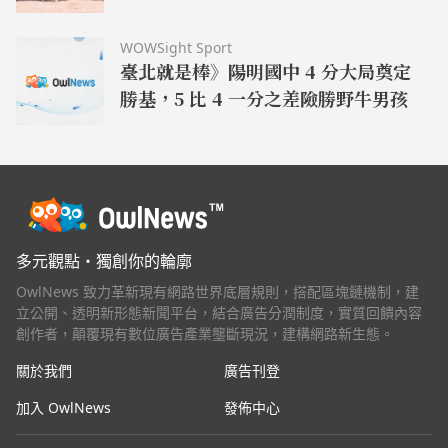
季軍
WOWSight Sport
臺北就是棒》陽明國中 4 分大局奠定
勝基，5 比 4 一分之差險勝野牛男孩
多元觀點・獨創你的輪廓
OwlNews 致力革新現有網路世界底層規則，搭配區塊鏈機制，建
立公開、透明新形態新聞平台，結合廣告分潤制度，實質回饋內容
創作者，顛覆現有數位廣告產業壟斷現況，建構網路新生態。
關於我們
廣告刊登
加入 OwlNews
發佈中心