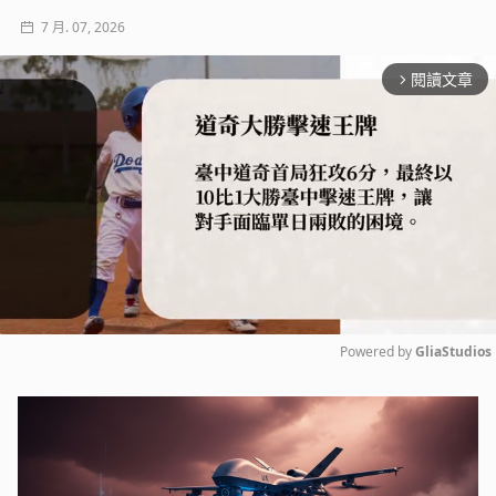
7 月. 07, 2026
閱讀文章
arrow_forward_ios
Powered by 
GliaStudios
Mute