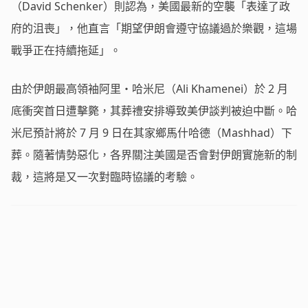
（David Schenker）則認為，美國最新的空襲「表達了政
府的沮喪」，他直言「期望伊朗會遵守協議過於樂觀，這場
戰爭正在持續拖延」。
由於伊朗最高領袖阿里・哈米尼（Ali Khamenei）於 2 月
底衝突首日遭擊斃，其葬禮安排導致美伊談判被迫中斷。哈
米尼預計將於 7 月 9 日在其家鄉馬什哈德（Mashhad）下
葬。隨著情勢惡化，各界關注美國是否會對伊朗實施新的制
裁，這將是又一次對臨時協議的考驗。