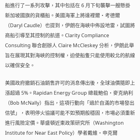
船進行了一系列攻擊，其中包括在 6 月下旬襲擊一艘懸掛
新加坡國旗的貨櫃船。美國海軍上將達裡爾・考德爾
（Daryl Caudle）也提到，伊朗在海峽中佈設地雷，試圖將
商船引導至其控制的航道。Clarity Compliance
Consulting 聯合創辦人 Claire McCleskey 分析，伊朗此舉
旨在展現其對海峽的控制權，迫使船隻只能使用較北的航線
以確保安全。
美國政府撤銷石油銷售許可的消息傳出後，全球油價隨即上
漲超過 5%。Rapidan Energy Group 總裁鮑伯・麥克納利
（Bob McNally）指出，這項行動向「過於自滿的市場發出
信號」，表明停火協議可能不如預期般穩固，市場必須重新
進行風險定價。華盛頓近東政策研究所（Washington
Institute for Near East Policy）學者戴維・申克爾