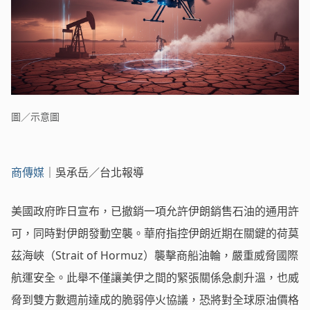
圖／示意圖
商傳媒
｜吳承岳／台北報導
美國政府昨日宣布，已撤銷一項允許伊朗銷售石油的通用許
可，同時對伊朗發動空襲。華府指控伊朗近期在關鍵的荷莫
茲海峽（Strait of Hormuz）襲擊商船油輪，嚴重威脅國際
航運安全。此舉不僅讓美伊之間的緊張關係急劇升溫，也威
脅到雙方數週前達成的脆弱停火協議，恐將對全球原油價格