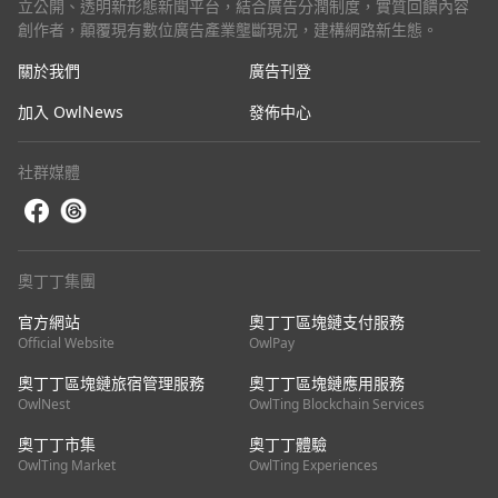
立公開、透明新形態新聞平台，結合廣告分潤制度，實質回饋內容
創作者，顛覆現有數位廣告產業壟斷現況，建構網路新生態。
關於我們
廣告刊登
加入 OwlNews
發佈中心
社群媒體
奧丁丁集團
官方網站
奧丁丁區塊鏈支付服務
Official Website
OwlPay
奧丁丁區塊鏈旅宿管理服務
奧丁丁區塊鏈應用服務
OwlNest
OwlTing Blockchain Services
奧丁丁市集
奧丁丁體驗
OwlTing Market
OwlTing Experiences