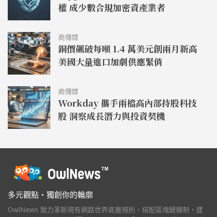
權 成少數合規加密資產業者
商傳媒
銅價飆破每噸 1.4 萬美元創兩月新高
美國大量進口加劇供應緊俏
商傳媒
Workday 攜手兩檔高內部持股科技
股 洞察成長潛力與投資契機
多元觀點・獨創你的輪廓
OwlNews 致力革新現有網路世界底層規則，搭配區塊鏈機制，建