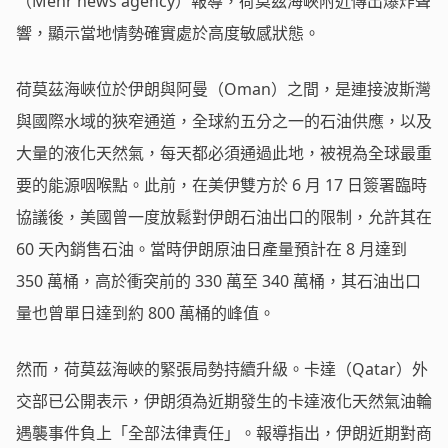
（Mehr news agency）報導，荷莫茲海峽附近傳出爆炸聲
響，顯示當地情勢確實處於高度敏感狀態。
荷莫茲海峽位於伊朗與阿曼（Oman）之間，是連接波斯灣
與國際水域的狹窄通道，全球約五分之一的石油供應，以及
大量的液化天然氣，每天都必須通過此地，被視為全球最重
要的能源咽喉點。此前，在美伊雙方於 6 月 17 日簽署臨時
協議後，美國曾一度放鬆對伊朗石油出口的限制，允許其在
60 天內銷售石油。當時伊朗原油日產量預計在 8 月達到
350 萬桶，高於衝突前的 330 萬至 340 萬桶，其石油出口
量也曾單日達到約 800 萬桶的峰值。
然而，荷莫茲海峽的緊張局勢持續升級。卡達（Qatar）外
交部已公開表示，伊朗須為近期發生的卡達液化天然氣油輪
遇襲事件負上「全部法律責任」。報導指出，伊朗近期對商