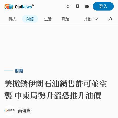
登入
科技
財經
生活
政治
旅遊
其他
體育
財經
美撤銷伊朗石油銷售許可並空
襲 中東局勢升溫恐推升油價
商傳媒