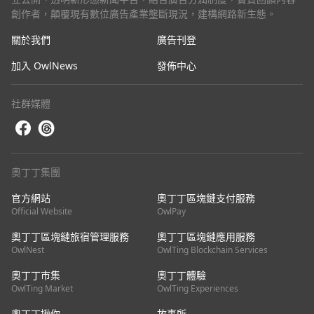
創作者，顛覆現有數位廣告產業壟斷現況，建構網路新生態。
關於我們
廣告刊登
加入 OwlNews
發佈中心
社群媒體
奧丁丁集團
官方網站
奧丁丁區塊鏈支付服務
Official Website
OwlPay
奧丁丁區塊鏈旅宿管理服務
奧丁丁區塊鏈應用服務
OwlNest
OwlTing Blockchain Services
奧丁丁市集
奧丁丁體驗
OwlTing Market
OwlTing Experiences
奧丁丁揪你
故事所