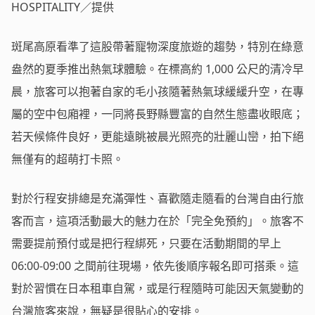
HOSPITALITY／提供
斑尾高原看準了這股帶著寵物深度旅遊的趨勢，特別在綠意
盎然的夏季推出熱氣球體驗。在標高約 1,000 公尺的清冷早
晨，旅客可以抱著自家的毛小孩隨著熱氣球緩緩升空，在專
屬的空中包廂裡，一同將長野縣豐富的自然生態盡收眼底；
若天候條件良好，更能遠眺被晨光照亮的壯麗山巒，拍下絕
無僅有的超萌打卡照。
對於行程安排總是充滿彈性、喜歡隨走隨看的台灣自由行旅
客而言，這項活動最大的魅力在於「完全免預約」。旅客不
需要提前預付或是把行程綁死，只要在活動期間的早上
06:00-09:00 之間前往現場，依先後順序報名即可搭乘。這
對於習慣在日本租車自駕，或是行程隨時可能因天氣變動的
台灣旅客來說，無疑是很貼心的安排。