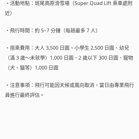
・活動地點：斑尾高原滑雪場（Super Quad Lift 乘車處附
近）
・飛行時間：約 5~7 分鐘（每趟最多 7 人）
・搭乘費用：大人 3,500 日圓、小學生 2,500 日圓、幼兒
（滿 3 歲～未就學）1,000 日圓、2 歲以下 300 日圓、寵物
（犬、貓等）1,000 日圓
・注意事項：飛行可能因天候或風向取消，當日由專業飛行
員進行最終評估。