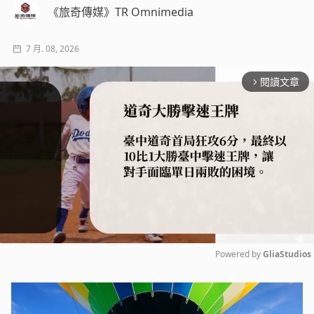
《旅奇傳媒》TR Omnimedia
7 月. 08, 2026
閱讀文章
arrow_forward_ios
Powered by 
GliaStudios
Mute