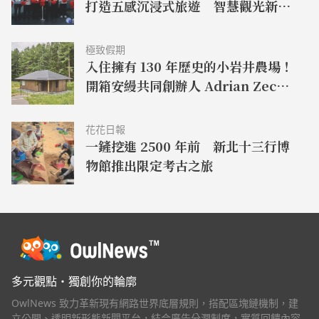
打造五感沉浸式旅遊 智慧觀光新體
驗
極致假期
入住擁有 130 年歷史的小岩井農場！
開箱安縵共同創辦人 Adrian Zecha
全新力作「AZUMA FARM
KOIWAI」體驗最高級的奢華
花花日報
一鏟挖進 2500 年前 新北十三行博
物館推出限定考古之旅
多元觀點・獨創你的輪廓
OwlNews 致力革新現有網路世界底層規則，搭配區塊鏈機制，建
立公開、透明新形態新聞平台，結合廣告分潤制度，實質回饋內容