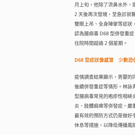
月上旬，他除了流鼻水外，還
2 天後再次發燒，至急診
雙眼上吊、全身陣攣等症狀
認為腸病毒 D68 型併發
住院時間超過 2 個星期。
D68 型症狀像感冒 少數
疫情調查結果顯示，男嬰的同
後續併發重症等情形。林詠青
型腸病毒常見的疱疹性咽峽
炎、肢體麻痺等併發症，嚴
最有效的預防方式仍是做好
休息等措施，以降低傳播風