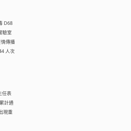
 D68
周實驗室
疫情傳播
44 人次
主任表
，累計通
續出現重