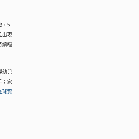
徵，5
旦出現
持續嘔
嬰幼兒
手；家
全球資