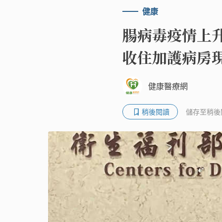
健康
腸病毒疫情上
收住加護病房
健康醫療網
稍後閱讀
儲存至稍後