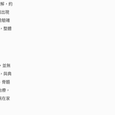
緩解，約
續出現
檢驗確
，整體
，並無
，與典
、脊髓
治療，
病在家