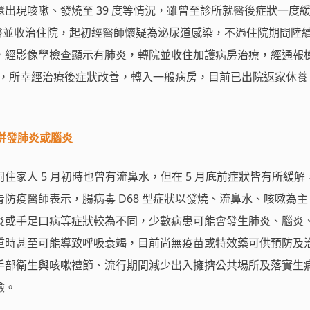
出現咳嗽、發燒至 39 度等情況，雖曾至診所就醫後症狀一度
就醫並收治住院，起初經醫師懷疑為泌尿道感染，不過住院期間陸
，經影像學檢查顯示有肺炎，轉院並收住加護病房治療，經通報
重症，所幸經治療後症狀改善，轉入一般病房，目前已出院返家休養
恐併發肺炎或腦炎
住家人 5 月初時也曾有流鼻水，但在 5 月底前症狀皆有所緩解
防疫醫師表示，腸病毒 D68 型症狀以發燒、流鼻水、咳嗽為主
炎或手足口病等症狀較為不同，少數病患可能會發生肺炎、腦炎
重時甚至可能導致呼吸衰竭，目前尚無疫苗或特效藥可供預防及
手部衛生與咳嗽禮節、流行期間減少出入擁擠公共場所及落實生
險。