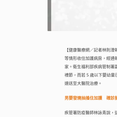
【健康醫療網／記者林則澄報導
等情形收住加護病房，經通報
家。衛生福利部疾病管制署
禮節，而若 5 歲以下嬰幼
速送至大醫院治療。
男嬰發燒抽搐住加護 確診腸病
疾管署防疫醫師林詠青說，這