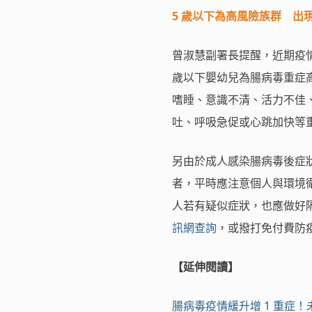
5 歲以下為高風險族群 出
曾淑慧副署長提醒，近期疫
歲以下嬰幼兒為腸病毒重症
嗜睡、意識不清、活力不佳
吐、呼吸急促或心跳加快等
另由於成人感染腸病毒後症
者，平時應注意個人與環境
人若有疑似症狀，也應做好
訊網查詢
，或撥打免付費防疫專線
【延伸閱讀】
腸病毒疫情緩升增 1 重症！未