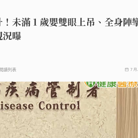
升！未滿 1 歲嬰雙眼上吊、全身
現況曝
閱讀列表
7 月.