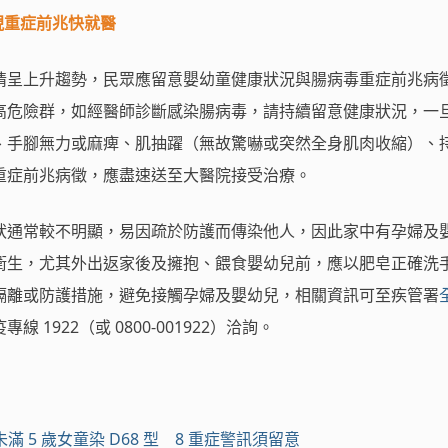
現重症前兆快就醫
情呈上升趨勢，民眾應留意嬰幼童健康狀況與腸病毒重症前兆病
高危險群，如經醫師診斷感染腸病毒，請持續留意健康狀況，一
、手腳無力或麻痺、肌抽躍（無故驚嚇或突然全身肌肉收縮）、
重症前兆病徵，應盡速送至大醫院接受治療。
狀通常較不明顯，易因疏於防護而傳染他人，因此家中有孕婦及
衛生，尤其外出返家後及擁抱、餵食嬰幼兒前，應以肥皂正確洗
隔離或防護措施，避免接觸孕婦及嬰幼兒，相關資訊可至疾管署
 1922（或 0800-001922）洽詢。
滿 5 歲女童染 D68 型 8 重症警訊須留意