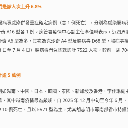
急診人次上升 6.8%
腸病毒感染併發重症確定病例（含 1 例死亡），分別為感染腸病毒
克沙奇 A16 型各 1 例。疾管署疫情中心副主任李佳琳表示，近四
 A6 型為多，其次為克沙奇 A4 型及腸病毒 D68 型，腸病毒
8 日至 7 月 4 日）腸病毒門急診就診計 7522 人次，較前一周 70
逾 5 萬例
例如越南、中國、日本、韓國、泰國、新加坡及香港，李佳琳副
其中越南疫情最為嚴峻，自 2025 年 12 月中旬至今年 6 月
，其中 10 例死亡，且以 EV71 型為主，尤其胡志明市等南部省市持