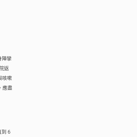
身陣攣
院返
與咳嗽
，應盡
到 6