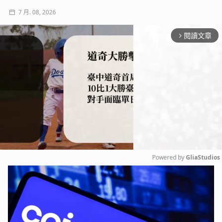
7 月. 08, 2026
閱讀文章
arrow_forward_ios
Powered by 
GliaStudios
Mute