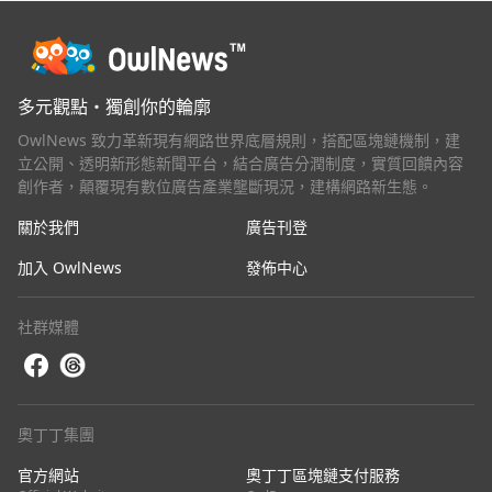
多元觀點・獨創你的輪廓
OwlNews 致力革新現有網路世界底層規則，搭配區塊鏈機制，建
立公開、透明新形態新聞平台，結合廣告分潤制度，實質回饋內容
創作者，顛覆現有數位廣告產業壟斷現況，建構網路新生態。
關於我們
廣告刊登
加入 OwlNews
發佈中心
社群媒體
奧丁丁集團
官方網站
奧丁丁區塊鏈支付服務