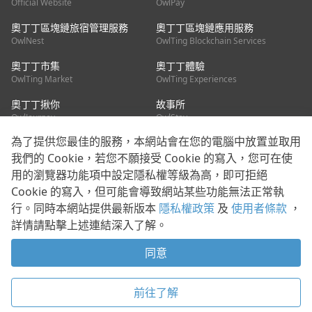
Official Website
OwlPay
奧丁丁區塊鏈旅宿管理服務
奧丁丁區塊鏈應用服務
OwlNest
OwlTing Blockchain Services
奧丁丁市集
奧丁丁體驗
OwlTing Market
OwlTing Experiences
奧丁丁揪你
故事所
OwlJourney
OwlStay
為了提供您最佳的服務，本網站會在您的電腦中放置並取用
聯絡我們
我們的 Cookie，若您不願接受 Cookie 的寫入，您可在使
用的瀏覽器功能項中設定隱私權等級為高，即可拒絕
客服信箱：
mediapartner@owlting.com
Cookie 的寫入，但可能會導致網站某些功能無法正常執
服務信箱 / 廣告洽詢：
info_owlnews@owlting.com
行。同時本網站提供最新版本
隱私權政策
及
使用者條款
，
媒體合作 / 新聞稿提供：
mediapartner@owlting.com
詳情請點擊上述連結深入了解。
本平台之內容符合第三方智慧財產權規範，若有疑慮歡迎來信告
知。
同意
打開 App 享受舒適閱讀
使用者條款
隱私權政策
Cookie 政策
前往了解
© 2021 歐簿客科技股份有限公司 版權所有