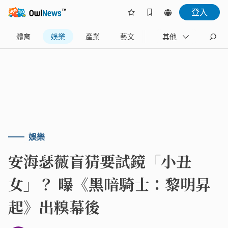
登入
體育
娛樂
產業
藝文
地方
其他
名家
娛樂
安海瑟薇盲猜要試鏡「小丑
女」？ 曝《黑暗騎士：黎明昇
起》出糗幕後