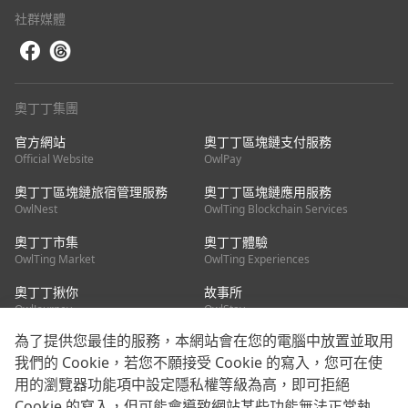
社群媒體
奧丁丁集團
官方網站
奧丁丁區塊鏈支付服務
Official Website
OwlPay
奧丁丁區塊鏈旅宿管理服務
奧丁丁區塊鏈應用服務
OwlNest
OwlTing Blockchain Services
奧丁丁市集
奧丁丁體驗
OwlTing Market
OwlTing Experiences
奧丁丁揪你
故事所
OwlJourney
OwlStay
為了提供您最佳的服務，本網站會在您的電腦中放置並取用
聯絡我們
我們的 Cookie，若您不願接受 Cookie 的寫入，您可在使
用的瀏覽器功能項中設定隱私權等級為高，即可拒絕
客服信箱：
mediapartner@owlting.com
Cookie 的寫入，但可能會導致網站某些功能無法正常執