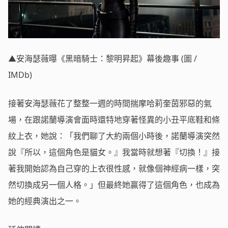
▲安海瑟薇曝《黑暗騎士：黎明昇起》幕後趣事 (圖 /
IMDb)
接著安海瑟薇花了整整一週的時間揣摩哈莉奎茵邪惡的氣
場，在跟諾蘭導演會面時還特地穿著怪異的小丑平底鞋和條
紋上衣，她說：「我們聊了大約兩個小時後，諾蘭導演突然
說『所以，這個角色是貓女。』我當時就想著『切換！』接
著我開始認為自己穿的上衣很性感，就像個神經病一樣，突
然切換成另一個人格。」但最終她贏得了這個角色，也成為
她的經典演出之一。