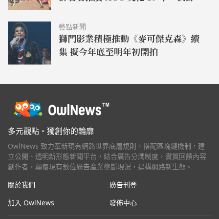
來了！
藝點新聞
獅門影業積極推動《麥可傑克森》續
集 擬今年底至明年初開拍
多元觀點・獨創你的輪廓
OwlNews 致力革新現有網路世界底層規則，搭配區塊鏈機制，建
立公開、透明新形態新聞平台，結合廣告分潤制度，實質回饋內容
創作者，顛覆現有數位廣告產業壟斷現況，建構網路新生態。
關於我們
廣告刊登
加入 OwlNews
發佈中心