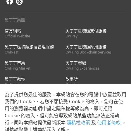
奧丁丁集團
官方網站
奧丁丁區塊鏈支付服務
Official Website
OwlPay
奧丁丁區塊鏈旅宿管理服務
奧丁丁區塊鏈應用服務
OwlNest
OwlTing Blockchain Services
奧丁丁市集
奧丁丁體驗
OwlTing Market
OwlTing Experiences
奧丁丁揪你
故事所
OwlJourney
OwlStay
為了提供您最佳的服務，本網站會在您的電腦中放置並取用
聯絡我們
我們的 Cookie，若您不願接受 Cookie 的寫入，您可在使
用的瀏覽器功能項中設定隱私權等級為高，即可拒絕
客服信箱：
mediapartner@owlting.com
Cookie 的寫入，但可能會導致網站某些功能無法正常執
服務信箱 / 廣告洽詢：
info_owlnews@owlting.com
行。同時本網站提供最新版本
隱私權政策
及
使用者條款
，
媒體合作 / 新聞稿提供：
mediapartner@owlting.com
詳情請點擊上述連結深入了解。