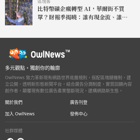
區塊客
比特幣礦企瘋轉型 AI，華爾街不買
單？財報季揭曉：誰有現金流、誰還
在畫大餅
多元觀點・獨創你的輪廓
OwlNews 致力革新現有網路世界底層規則，搭配區塊鏈機制，建
立公開、透明新形態新聞平台，結合廣告分潤制度，實質回饋內容
創作者，顛覆現有數位廣告產業壟斷現況，建構網路新生態。
關於我們
廣告刊登
加入 OwlNews
發佈中心
社群媒體