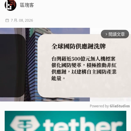
區塊客
7 月. 08, 2026
閱讀文章
arrow_forward_ios
Powered by 
GliaStudios
Mute