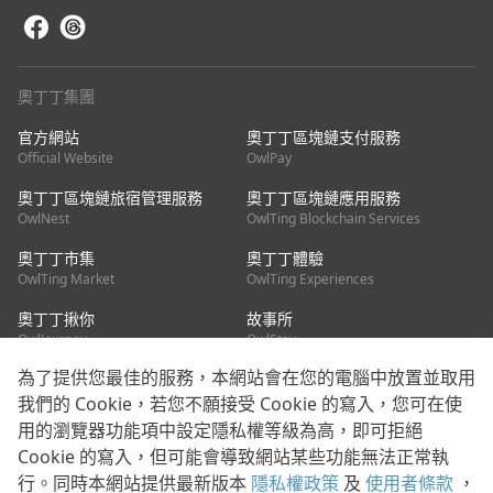
奧丁丁集團
官方網站
奧丁丁區塊鏈支付服務
Official Website
OwlPay
奧丁丁區塊鏈旅宿管理服務
奧丁丁區塊鏈應用服務
OwlNest
OwlTing Blockchain Services
奧丁丁市集
奧丁丁體驗
OwlTing Market
OwlTing Experiences
奧丁丁揪你
故事所
OwlJourney
OwlStay
為了提供您最佳的服務，本網站會在您的電腦中放置並取用
聯絡我們
我們的 Cookie，若您不願接受 Cookie 的寫入，您可在使
用的瀏覽器功能項中設定隱私權等級為高，即可拒絕
客服信箱：
mediapartner@owlting.com
Cookie 的寫入，但可能會導致網站某些功能無法正常執
服務信箱 / 廣告洽詢：
info_owlnews@owlting.com
行。同時本網站提供最新版本
隱私權政策
及
使用者條款
，