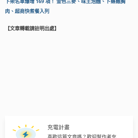
下架名單爆增 169 項！ 金色三麥、味王泡麵、卜蜂雞胸
肉、超商快煮餐入列
【文章轉載請註明出處】
充電計畫
喜歡這篇文章嗎？歡迎幫作者充