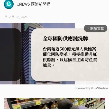
CNEWS 匯流新聞網
7 月. 08, 2026
閱讀文章
arrow_forward_ios
Powered by 
GliaStudios
Mute