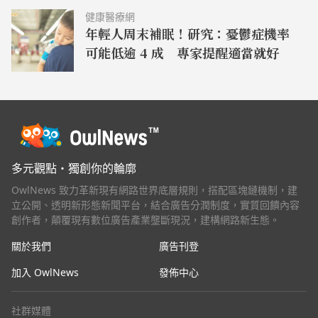
健康醫療網
年輕人周末補眠！研究：憂鬱症機率
可能低逾 4 成 專家提醒適當就好
多元觀點・獨創你的輪廓
OwlNews 致力革新現有網路世界底層規則，搭配區塊鏈機制，建
立公開、透明新形態新聞平台，結合廣告分潤制度，實質回饋內容
創作者，顛覆現有數位廣告產業壟斷現況，建構網路新生態。
關於我們
廣告刊登
加入 OwlNews
發佈中心
社群媒體