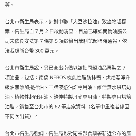
等。
台北市衛生局表示，針對中聯「大豆沙拉油」致癌物超標
案，衛生局自 7 月 2 日啟動清查，目前已確認南僑油脂公
司未依食安法第 7 條第 5 項於檢出苯駢芘超標時通報，依
法裁處新台幣 300 萬元。
台北市衛生局說，另已查出南僑以該批問題油品再製之 7
項油品，包括：南僑 NEBOS 機能性脂肪抹醬、烘焙潔淨升
級油無添加攪拌油、王牌液態油炸專用油、維佳無水烘焙奶
油、植物性起酥用油、維佳特製丹麥專用油、特製專用烘焙
油脂，銷售至台北市的 62 筆店家資料（名單中重複者係因
不同次出貨）。
台北市衛生局強調，衛生局也對衛福部食藥署新近公布的產