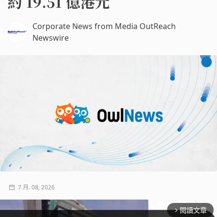
約 19.51 億港元
Corporate News from Media OutReach
Newswire
7 月. 08, 2026
閱讀文章
arrow_forward_ios