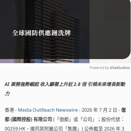
Powered by 
GliaStudios
Mute
AI 業務強勢崛起 收入顯著上升近 2.8 倍 引領未來增長新動
力
香港 -
Media OutReach Newswire
- 2026 年 7 月 2 日 -
億
都
(
國際控股
)
有限公司
(「億都」或「公司」；股份代號：
00259.HK，連同其附屬公司「集團」) 公佈截至 2026 年 3