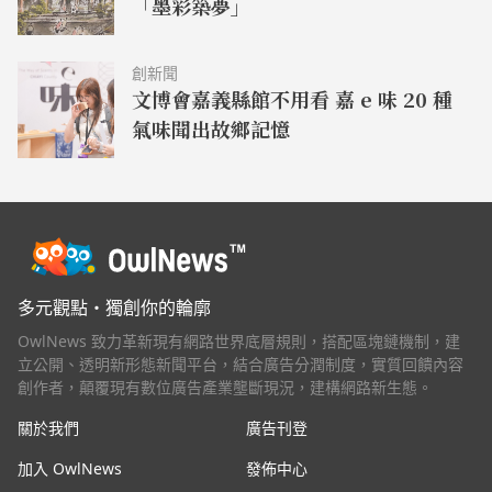
「墨彩築夢」
創新聞
文博會嘉義縣館不用看 嘉 e 味 20 種
氣味聞出故鄉記憶
多元觀點・獨創你的輪廓
OwlNews 致力革新現有網路世界底層規則，搭配區塊鏈機制，建
立公開、透明新形態新聞平台，結合廣告分潤制度，實質回饋內容
創作者，顛覆現有數位廣告產業壟斷現況，建構網路新生態。
關於我們
廣告刊登
加入 OwlNews
發佈中心