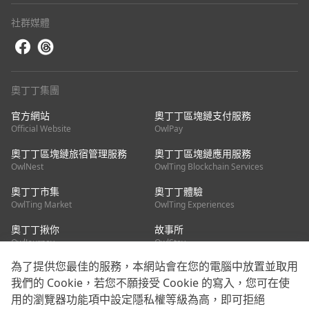
社群媒體
奧丁丁集團
官方網站
奧丁丁區塊鏈支付服務
Official Website
OwlPay
奧丁丁區塊鏈旅宿管理服務
奧丁丁區塊鏈應用服務
OwlNest
OwlTing Blockchain Services
奧丁丁市集
奧丁丁體驗
OwlTing Market
OwlTing Experiences
奧丁丁揪你
故事所
OwlJourney
OwlStay
為了提供您最佳的服務，本網站會在您的電腦中放置並取用
聯絡我們
我們的 Cookie，若您不願接受 Cookie 的寫入，您可在使
用的瀏覽器功能項中設定隱私權等級為高，即可拒絕
客服信箱：
mediapartner@owlting.com