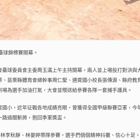
子壘球錦標賽開幕。
會壘球委員會主委周玉滿上午主持開幕，兩人並上場投打對決與
華、苗栗縣體育會總幹事周仁聖、通霄國小校長張傳源、縣府教
到場為選手加油打氣，大會並贈送給參賽各隊一套捕手護具。
國小，近年征戰各地成績亮眼，曾獲得全國甲級聯賽亞軍，今年 
一路過關斬將，抱回季軍獎盃。
教練林李秋靜、林晏婷帶隊參賽，選手們個個精神抖擻、信心十足