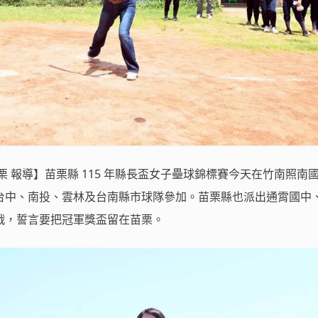
栗 報導】苗栗縣 115 年縣長盃女子壘球錦標賽今天在竹南照南
台中、南投、雲林及台南縣市球隊參加。苗栗縣也派出通霄國中
戰，誓言要把冠軍獎盃留在苗栗。