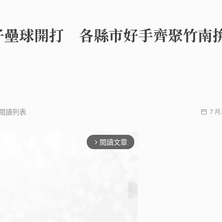
子壘球開打 各縣市好手齊聚竹南
閱讀列表
7 月.
閱讀文章
arrow_forward_ios