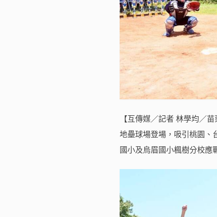
【互傳媒／記者 林學均／苗
地壘球場登場，吸引桃園、
國小及烏眉國小楓樹分校應