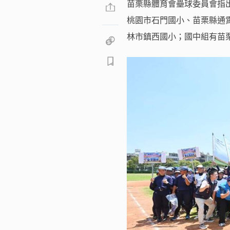
苗栗縣體育會壘球委員會指
桃園市石門國小、苗栗縣通
林市鎮西國小；國中組有苗栗