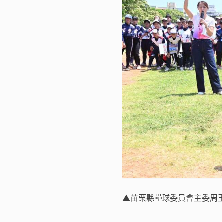
▲苗栗縣壘球委員會主委周