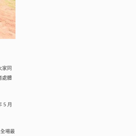
大家同
育處體
5 月
，全場最