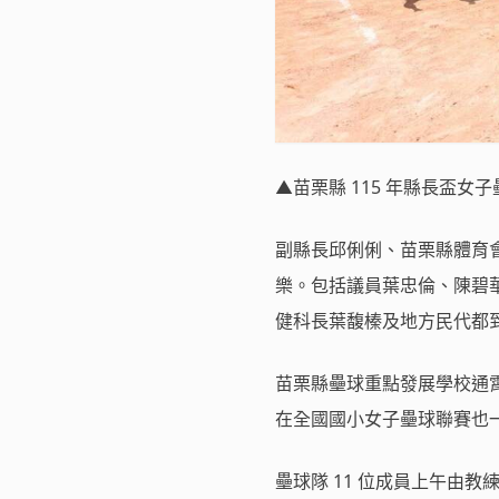
▲苗栗縣 115 年縣長盃女
副縣長邱俐俐、苗栗縣體育
樂。包括議員葉忠倫、陳碧
健科長葉馥榛及地方民代都
苗栗縣壘球重點發展學校通霄
在全國國小女子壘球聯賽也
壘球隊 11 位成員上午由