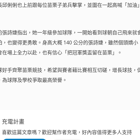
長邱俐俐也上前跟每位苗栗子弟兵擊掌，並圍在一起高喊「加油
的張詩婕指出，她一年級參加球隊，一開始看到球朝自己飛來就
，也變得更勇敢。身高大概 140 公分的張詩婕，雖然個頭嬌小
會在場上全力以赴，也有信心「把冠軍獎盃留在苗栗」。
球好手齊聚苗栗競技，希望與賽者藉比賽相互切磋，增長球技，
，為球隊及學校爭取最高榮譽。
充電計畫
喜歡這篇文章嗎？歡迎幫作者充電，好內容值得更多人支持