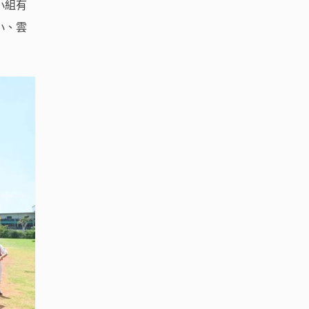
小組有
小、雲