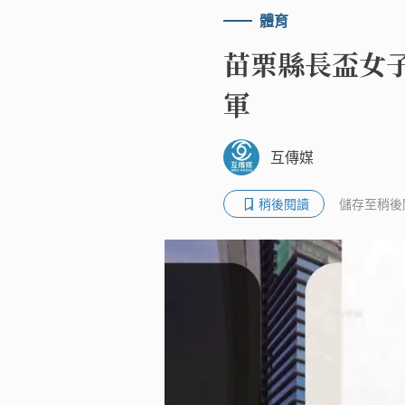
體育
苗栗縣長盃女
軍
互傳媒
稍後閱讀
儲存至稍後