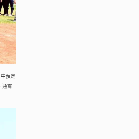
國中預定
、通霄