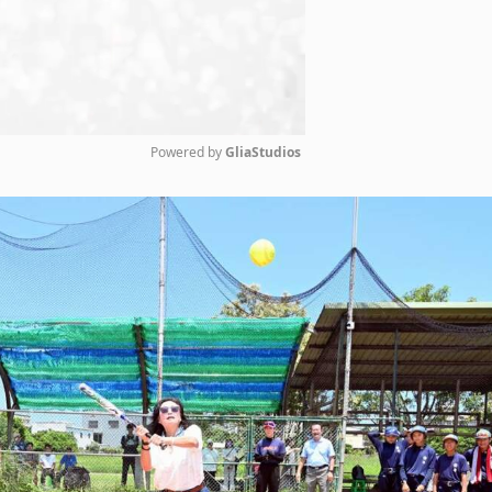
Powered by 
GliaStudios
Mute