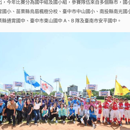
出，今年比賽分為國中組及國小組，參賽隊伍來自多個縣市，國
霄國小、苗栗縣烏眉楓樹分校、臺中市中山國小、南投縣南光國
縣通霄國中、臺中市東山國中 A、B 隊及臺南市安平國中。