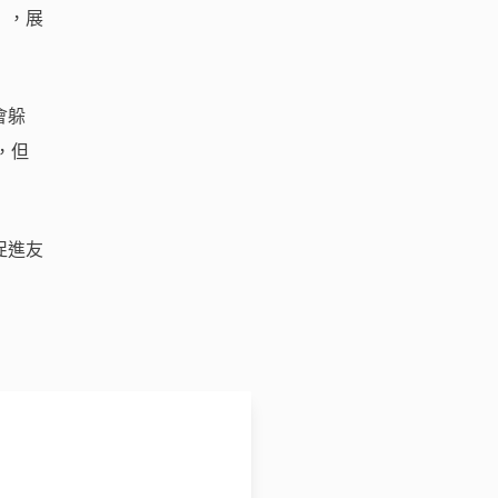
」，展
會躲
，但
促進友