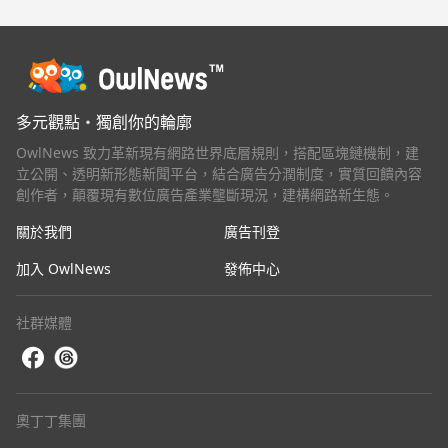
多元觀點・獨創你的輪廓
OwlNews 致力革新現有網路世界底層規則，搭配區塊鏈機制，建
立公開、透明新形態新聞平台，結合廣告分潤制度，實質回饋內容
創作者，顛覆現有數位廣告產業壟斷現況，建構網路新生態。
關於我們
廣告刊登
加入 OwlNews
發佈中心
社群媒體
奧丁丁集團