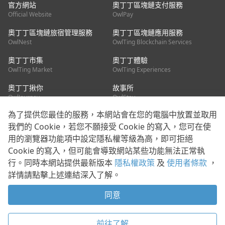
官方網站
奧丁丁區塊鏈支付服務
Official Website
OwlPay
奧丁丁區塊鏈旅宿管理服務
奧丁丁區塊鏈應用服務
OwlNest
OwlTing Blockchain Services
奧丁丁市集
奧丁丁體驗
OwlTing Market
OwlTing Experiences
奧丁丁揪你
故事所
OwlJourney
OwlStay
為了提供您最佳的服務，本網站會在您的電腦中放置並取用
聯絡我們
我們的 Cookie，若您不願接受 Cookie 的寫入，您可在使
用的瀏覽器功能項中設定隱私權等級為高，即可拒絕
客服信箱：
mediapartner@owlting.com
Cookie 的寫入，但可能會導致網站某些功能無法正常執
服務信箱 / 廣告洽詢：
info_owlnews@owlting.com
行。同時本網站提供最新版本
隱私權政策
及
使用者條款
，
媒體合作 / 新聞稿提供：
mediapartner@owlting.com
詳情請點擊上述連結深入了解。
本平台之內容符合第三方智慧財產權規範，若有疑慮歡迎來信告
知。
同意
打開 App 享受舒適閱讀
使用者條款
隱私權政策
Cookie 政策
前往了解