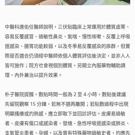
中醫科唐佑任醫師說明，三伏貼臨床上常運用於體質虛寒、
容易反覆感冒、過敏性鼻炎、氣喘、慢性咳嗽、反覆上呼吸
道感染、腸胃功能較弱，以及冬季易反覆感染的族群，但實
際是否適合仍須經中醫師依個人體質評估後決定，並非人人
皆可施作；院方也會視個別體質，另開立內服藥物輔助調
理，內外兼治以提升效果。
朴子醫院提醒，敷貼時間一般為 2 至 4 小時，敷貼後建議
先留院觀察 15 分鐘，若無不適再離開；若貼敷過程中出現
明顯搔癢或灼熱感，應立即取下並回診評估。皮膚易過敏
者、皮膚有傷口或感染者、發燒、急性呼吸道感染或肺炎、
支氣管炎患者、孕婦，以及曾有特殊藥物過敏史者，均應先