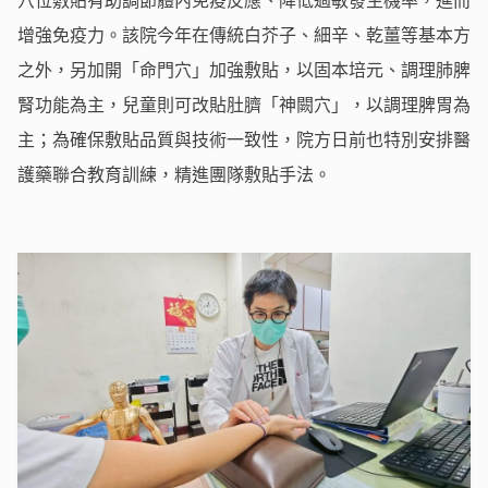
增強免疫力。該院今年在傳統白芥子、細辛、乾薑等基本方
之外，另加開「命門穴」加強敷貼，以固本培元、調理肺脾
腎功能為主，兒童則可改貼肚臍「神闕穴」，以調理脾胃為
主；為確保敷貼品質與技術一致性，院方日前也特別安排醫
護藥聯合教育訓練，精進團隊敷貼手法。