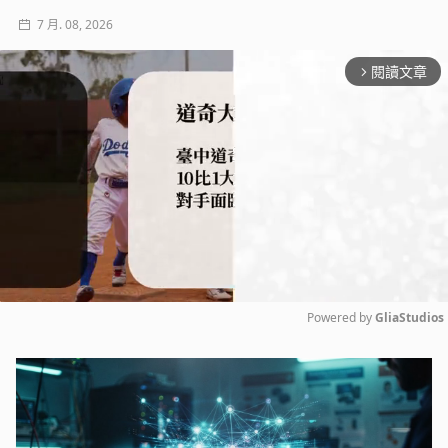
7 月. 08, 2026
閱讀文章
arrow_forward_ios
Powered by 
GliaStudios
Mute