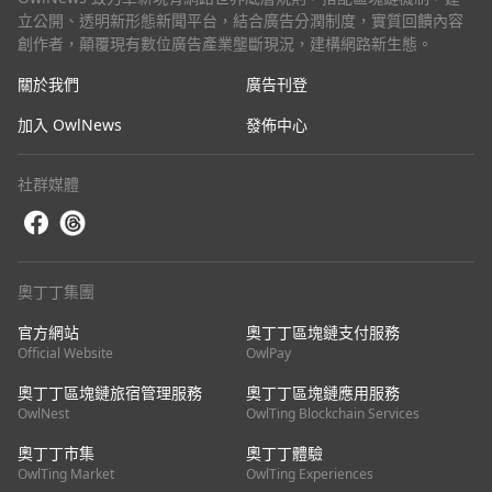
立公開、透明新形態新聞平台，結合廣告分潤制度，實質回饋內容
創作者，顛覆現有數位廣告產業壟斷現況，建構網路新生態。
關於我們
廣告刊登
加入 OwlNews
發佈中心
社群媒體
奧丁丁集團
官方網站
奧丁丁區塊鏈支付服務
Official Website
OwlPay
奧丁丁區塊鏈旅宿管理服務
奧丁丁區塊鏈應用服務
OwlNest
OwlTing Blockchain Services
奧丁丁市集
奧丁丁體驗
OwlTing Market
OwlTing Experiences