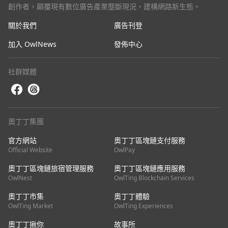
創作者，顛覆現有數位廣告產業壟斷現況，建構網路新生態。
關於我們
廣告刊登
加入 OwlNews
發佈中心
社群媒體
奧丁丁集團
官方網站
奧丁丁區塊鏈支付服務
Official Website
OwlPay
奧丁丁區塊鏈旅宿管理服務
奧丁丁區塊鏈應用服務
OwlNest
OwlTing Blockchain Services
奧丁丁市集
奧丁丁體驗
OwlTing Market
OwlTing Experiences
奧丁丁揪你
故事所