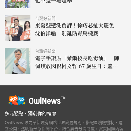
化不是一場選舉
台灣好新聞
東發號遭洗負評！徐巧芯扯大罷免
沈伯洋嗆「別亂貼青鳥標籤」
台灣好新聞
電子手鐶貼「萊爾校長吃毒油」 陳
佩琪放閃祝柯文哲 67 歲生日：羞辱
性極強，但每一張都好看
多元觀點・獨創你的輪廓
OwlNews 致力革新現有網路世界底層規則，搭配區塊鏈機制，建
立公開、透明新形態新聞平台，結合廣告分潤制度，實質回饋內容