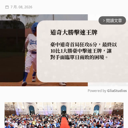
7 月. 08, 2026
閱讀文章
arrow_forward_ios
Powered by 
GliaStudios
Mute