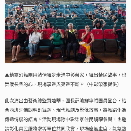
▲精靈幻舞團用熱情舞步走進中彰榮家，舞出榮民故事，也
舞暖長輩的心，現場掌聲與笑聲不斷。（中彰榮家提供）
此次演出由藝術總監賀連華、團長薛喻鮮率領團員登台，結
合西班牙佛朗明哥舞蹈、現代舞劇及影像敘事，將舞蹈化為
傳遞情感的語言。活動現場除中彰榮家住民踴躍參與，也邀
請彰化榮民服務處等單位共同欣賞，現場座無虛席，氣氛熱