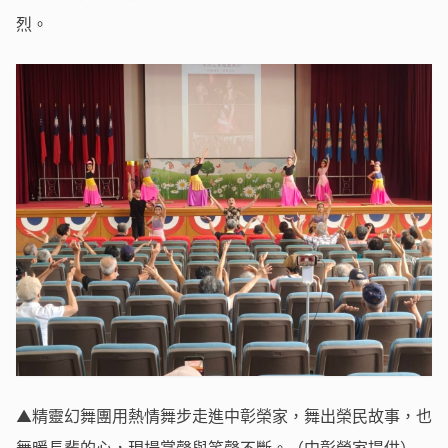
烈。
▲精靈幻舞團用熱情舞步走進中彰榮家，舞出榮民故事，也