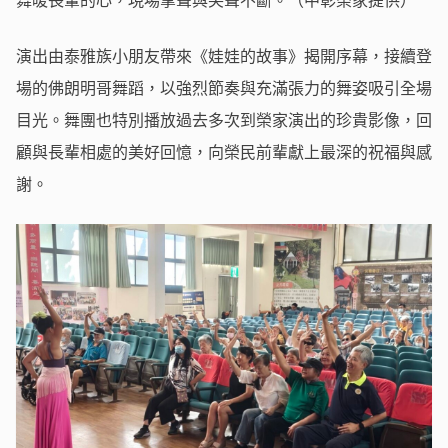
舞暖長輩的心，現場掌聲與笑聲不斷。（中彰榮家提供）
演出由泰雅族小朋友帶來《娃娃的故事》揭開序幕，接續登
場的佛朗明哥舞蹈，以強烈節奏與充滿張力的舞姿吸引全場
目光。舞團也特別播放過去多次到榮家演出的珍貴影像，回
顧與長輩相處的美好回憶，向榮民前輩獻上最深的祝福與感
謝。