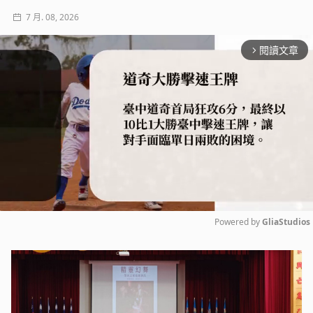
7 月. 08, 2026
閱讀文章
arrow_forward_ios
Powered by 
GliaStudios
Mute