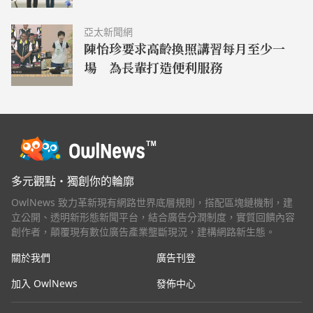
亞太新聞網
陳怡珍要求高齡換照講習每月至少一
場 為長輩打造便利服務
多元觀點・獨創你的輪廓
OwlNews 致力革新現有網路世界底層規則，搭配區塊鏈機制，建
立公開、透明新形態新聞平台，結合廣告分潤制度，實質回饋內容
創作者，顛覆現有數位廣告產業壟斷現況，建構網路新生態。
關於我們
廣告刊登
加入 OwlNews
發佈中心