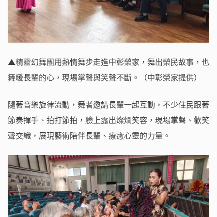
▲精靈幻舞團用熱情舞步走進中彰榮家，舞出榮民故事，也
舞暖長輩的心，現場掌聲與笑聲不斷。（中彰榮家提供）
隨著音樂旋律流動，舞者邀請長輩一起互動，不少住民跟著
節奏揮手、拍打節拍，臉上露出燦爛笑容，現場掌聲、歡笑
聲交織，展現藝術陪伴長輩、療癒心靈的力量。