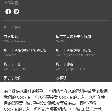
社群媒體
奧丁丁集團
官方網站
奧丁丁區塊鏈支付服務
Official Website
OwlPay
奧丁丁區塊鏈旅宿管理服務
奧丁丁區塊鏈應用服務
OwlNest
OwlTing Blockchain Services
奧丁丁市集
奧丁丁體驗
OwlTing Market
OwlTing Experiences
奧丁丁揪你
故事所
OwlJourney
OwlStay
為了提供您最佳的服務，本網站會在您的電腦中放置並取用
聯絡我們
我們的 Cookie，若您不願接受 Cookie 的寫入，您可在使
用的瀏覽器功能項中設定隱私權等級為高，即可拒絕
客服信箱：
mediapartner@owlting.com
Cookie 的寫入，但可能會導致網站某些功能無法正常執
服務信箱 / 廣告洽詢：
info_owlnews@owlting.com