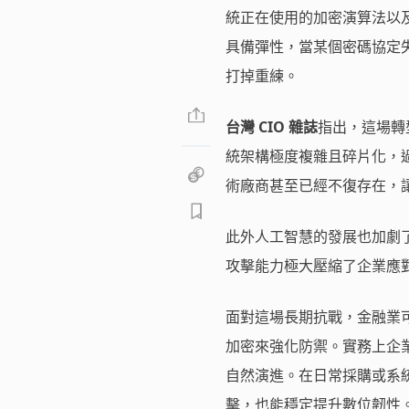
統正在使用的加密演算法以
具備彈性，當某個密碼協定
打掉重練。
台灣 CIO 雜誌
指出，這場轉
統架構極度複雜且碎片化，
術廠商甚至已經不復存在，
此外人工智慧的發展也加劇了
攻擊能力極大壓縮了企業應
面對這場長期抗戰，金融業
加密來強化防禦。實務上企
自然演進。在日常採購或系統
擊，也能穩定提升數位韌性