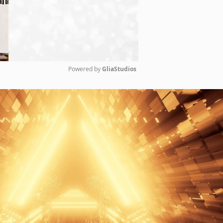
Powered by 
GliaStudios
Mute