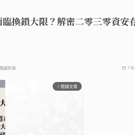
面臨換鎖大限？解密二零三零資安
閱讀列表
7 月.
閱讀文章
arrow_forward_ios