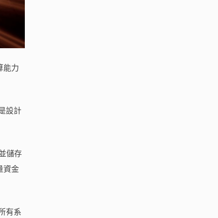
算能力
是設計
並儲存
量資金
所有系