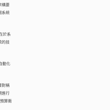
架構要
個系統
在於系
統的技
自動化
層對稱
期進行
散預算衝