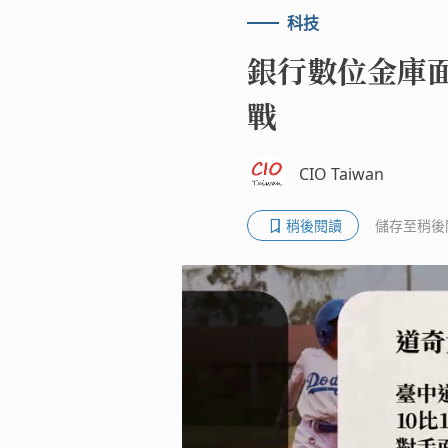
科技
銀行數位金庫
戰
CIO Taiwan
稍後閱讀
儲存至稍後