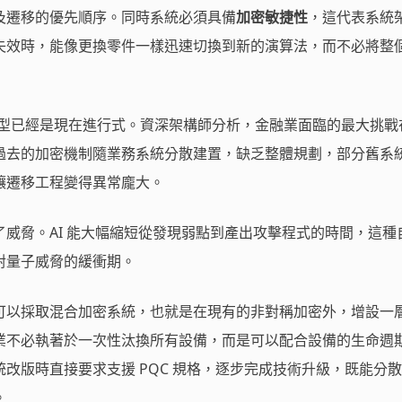
及遷移的優先順序。同時系統必須具備
加密敏捷性
，這代表系統
失效時，能像更換零件一樣迅速切換到新的演算法，而不必將整
型已經是現在進行式。資深架構師分析，金融業面臨的最大挑戰
過去的加密機制隨業務系統分散建置，缺乏整體規劃，部分舊系
讓遷移工程變得異常龐大。
威脅。AI 能大幅縮短從發現弱點到產出攻擊程式的時間，這種
對量子威脅的緩衝期。
可以採取混合加密系統，也就是在現有的非對稱加密外，增設一
業不必執著於一次性汰換所有設備，而是可以配合設備的生命週
改版時直接要求支援 PQC 規格，逐步完成技術升級，既能分
。