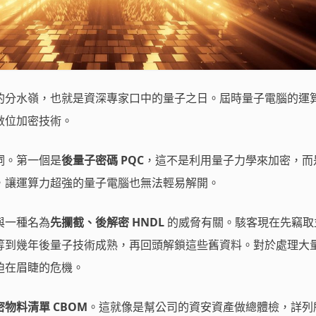
的分水嶺，也就是資深專家口中的量子之日。屆時量子電腦的運
數位加密技術。
詞。第一個是
後量子密碼 PQC
，這不是利用量子力學來加密，而
，讓運算力超強的量子電腦也無法輕易解開。
與一種名為
先攔截、後解密 HNDL
的威脅有關。駭客現在先竊取
等到幾年後量子技術成熟，再回頭解鎖這些舊資料。對於處理大
迫在眉睫的危機。
密物料清單 CBOM
。這就像是幫公司的資安資產做總體檢，詳列