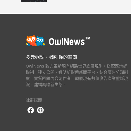
跌成關鍵支撐
多元觀點・獨創你的輪廓
OwlNews 致力革新現有網路世界底層規則，搭配區塊鏈
機制，建立公開、透明新形態新聞平台，結合廣告分潤制
度，實質回饋內容創作者，顛覆現有數位廣告產業壟斷現
況，建構網路新生態。
社群媒體