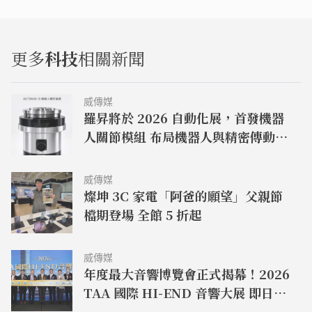
更多
科技
相關新聞
威傳媒
羅昇將於 2026 自動化展，首發機器
人關節模組 布局機器人與精密傳動市
場
威傳媒
燦坤 3C 家電「阿爸的願望」父親節
檔期登場 全館 5 折起
威傳媒
年度最大音響博覽會正式揭幕！2026
TAA 國際 HI-END 音響大展 即日起
君悅連展四天