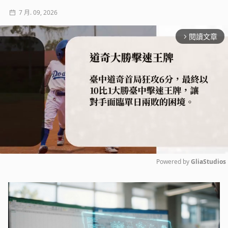
7 月. 09, 2026
閱讀文章
arrow_forward_ios
Powered by 
GliaStudios
Mute