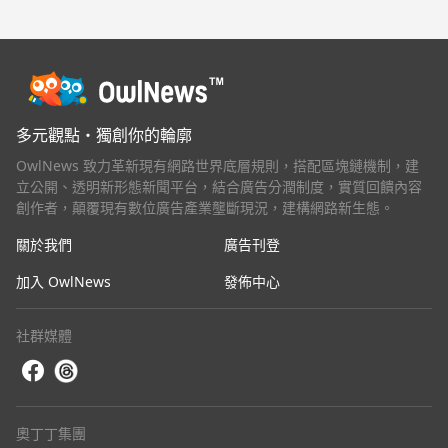
多元觀點・獨創你的輪廓
OwlNews 致力革新現有網路世界底層規則，搭配區塊鏈機制，建
立公開、透明新形態新聞平台，結合廣告分潤制度，實質回饋內容
創作者，顛覆現有數位廣告產業壟斷現況，建構網路新生態。
關於我們
廣告刊登
加入 OwlNews
發佈中心
社群媒體
奧丁丁集團