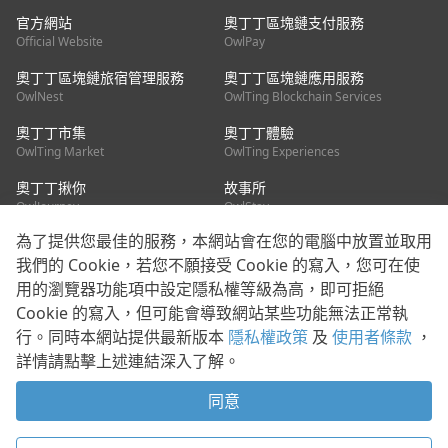
官方網站
奧丁丁區塊鏈支付服務
Official Website
OwlPay
奧丁丁區塊鏈旅宿管理服務
奧丁丁區塊鏈應用服務
OwlNest
OwlTing Blockchain Services
奧丁丁市集
奧丁丁體驗
OwlTing Market
OwlTing Experiences
奧丁丁揪你
故事所
OwlJourney
OwlStay
為了提供您最佳的服務，本網站會在您的電腦中放置並取用
聯絡我們
我們的 Cookie，若您不願接受 Cookie 的寫入，您可在使
用的瀏覽器功能項中設定隱私權等級為高，即可拒絕
客服信箱：
mediapartner@owlting.com
Cookie 的寫入，但可能會導致網站某些功能無法正常執
服務信箱 / 廣告洽詢：
info_owlnews@owlting.com
行。同時本網站提供最新版本
隱私權政策
及
使用者條款
，
媒體合作 / 新聞稿提供：
mediapartner@owlting.com
詳情請點擊上述連結深入了解。
本平台之內容符合第三方智慧財產權規範，若有疑慮歡迎來信告
知。
同意
打開 App 享受舒適閱讀
使用者條款
隱私權政策
Cookie 政策