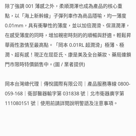
除了強調 001 薄感之外，柔順潤澤也成為產品的核心重
點，以「海上新幹線」子彈列車作為商品隱喻，均一薄度
0.01mm，具有衝擊性的薄度，並以加倍潤滑、保濕潤澤，
在感受薄度的同時，增加親密時刻的的順暢與舒適。輕鬆昇
華兩性激情至最高點。「岡本 0.01RL 超潤滑」極薄、極
潤、超有感！現正在屈臣氏、康是美及全台藥妝、藥局連鎖
門市限時特價銷售中。(圖 / 業者提供)
岡本台灣總代理｜傳悅國際有限公司｜產品服務專線 0800-
059-168｜衛部醫器輸字第 031838 號｜北市衛器廣字第
111080151 號｜使用前請詳閱說明警語及注意事項。