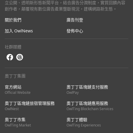
立公開、透明新形態新聞平台，結合廣告分潤制度，實質回饋內容
創作者，顛覆現有數位廣告產業壟斷現況，建構網路新生態。
關於我們
廣告刊登
加入 OwlNews
發佈中心
社群媒體
奧丁丁集團
官方網站
奧丁丁區塊鏈支付服務
Official Website
OwlPay
奧丁丁區塊鏈旅宿管理服務
奧丁丁區塊鏈應用服務
OwlNest
OwlTing Blockchain Services
奧丁丁市集
奧丁丁體驗
OwlTing Market
OwlTing Experiences