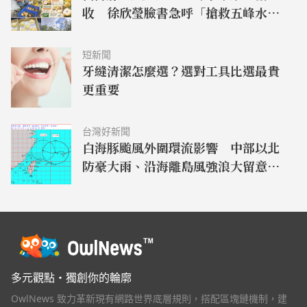
收 徐欣瑩臉書急呼「搶救五峰水
梨」
短新聞
牙縫清潔怎麼選？選對工具比選最貴
更重要
台灣好新聞
白海豚颱風外圍環流影響 中部以北
防豪大雨、沿海離島風強浪大留意巨
浪
多元觀點・獨創你的輪廓
OwlNews 致力革新現有網路世界底層規則，搭配區塊鏈機制，建