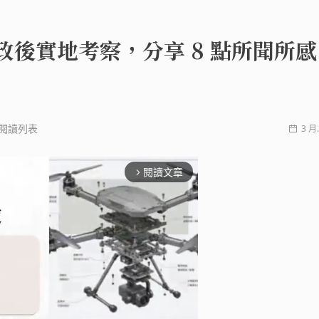
新政後實地考察，分享 8 點所聞所感
閱讀列表
3 月.
閱讀文章
arrow_forward_ios