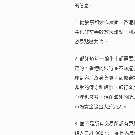
的信息。
1. 從敘事和炒作層面，香港概
金也非常善於放大熱點，利
容易點燃共鳴。
2. 都知道每一輪牛市都
定的。香港的銀行並不歸這次
理對客戶終身負責，類似審
非常的保守和謹慎，銀行客
心裡也沒數。現在海外的所
市場資金流出大於流入。
3. 並不是所有交易所都
總人口才 900 萬，並且