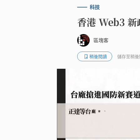
科技
香港 Web3 
區塊客
稍後閱讀
儲存至稍後