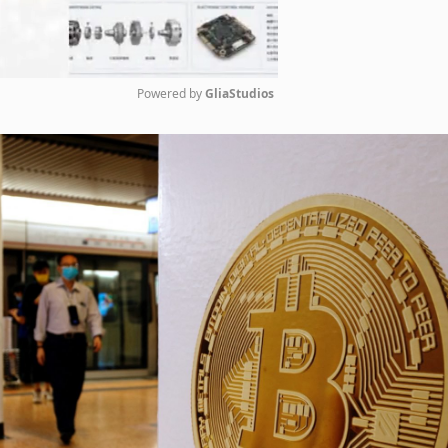
Powered by 
GliaStudios
Mute