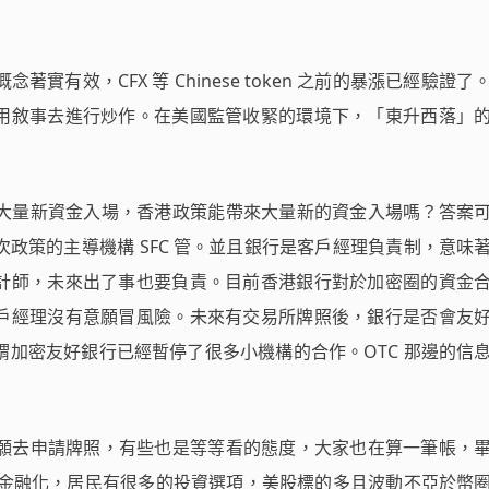
念著實有效，CFX 等 Chinese token 之前的暴漲已經驗證
用敘事去進行炒作。在美國監管收緊的環境下，「東升西落」
需要大量新資金入場，香港政策能帶來大量新的資金入場嗎？答案
政策的主導機構 SFC 管。並且銀行是客戶經理負責制，意味
計師，未來出了事也要負責。目前香港銀行對於加密圈的資金
戶經理沒有意願冒風險。未來有交易所牌照後，銀行是否會友
謂加密友好銀行已經暫停了很多小機構的合作。OTC 那邊的信
有意願去申請牌照，有些也是等等看的態度，大家也在算一筆帳，
過度金融化，居民有很多的投資選項，美股標的多且波動不亞於幣