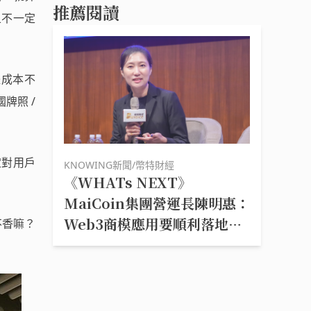
推薦閱讀
且不一定
體成本不
牌照 /
定對用戶
KNOWING新聞/幣特財經
《WHATs NEXT》
MaiCoin集團營運長陳明惠：
Web3商模應用要順利落地，
不香嘛？
關鍵在於法規修改跟立法者思
維