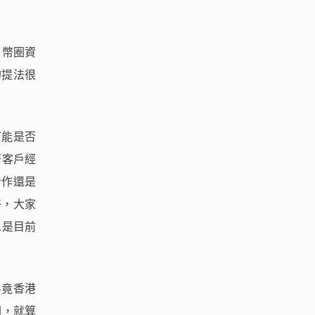
了。幣圈資
的提法很
可能是否
著客戶經
合作還是
好，大家
息是目前
畢竟香港
圈，就算