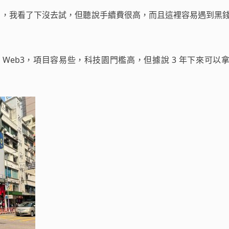
to ATM，我看了下沒去試，但聽說手續費很高，而且這裡容易遇到黑
對 Web3，項目容易些，科技園門檻高，但據說 3 年下來可以