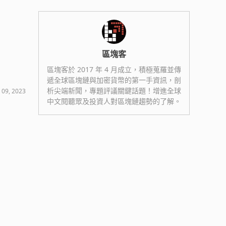
區塊客
區塊客於 2017 年 4 月成立，積極蒐羅並傳
遞全球區塊鏈與加密貨幣的第一手資訊，剖
析尖端新聞，專題評議關鍵話題！增進全球
 09, 2023
中文閱聽眾及投資人對區塊鏈趨勢的了解。