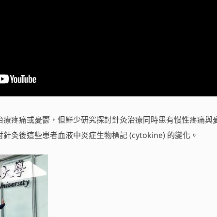
治療疼痛或憂鬱，但鮮少研究探討針灸治療同時患有慢性疼痛與
灸後這些患者血液中炎症生物標記 (cytokine) 的變化。