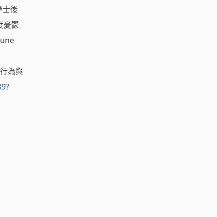
學士後
度憂鬱
une
大腦、行為與
39?