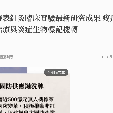
發表針灸臨床實驗最新研究成果 疼
治療與炎症生物標記機轉
閱讀列表
4 月.
閱讀文章
arrow_forward_ios