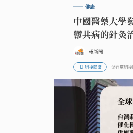
健康
中國醫藥大學
鬱共病的針灸
報新聞
稍後閱讀
儲存至稍後