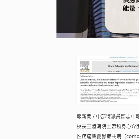
報新聞 / 中部特派員鄒志
校長王陸海院士帶領身心介面
性疼痛與憂鬱症共病（como