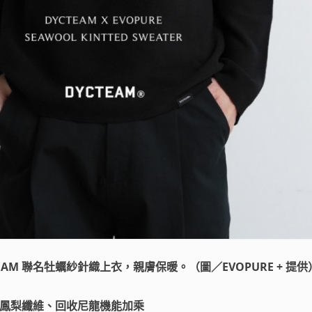
YCTEAM 聯名牡蠣紗針織上衣，親膚保暖。（圖／EVOPURE + 提供
市 鳳梨纖維、回收尼龍機能加乘