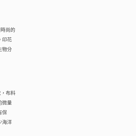
續時尚的
。印花
生物分
衣，布料
的微量
有保
少海洋