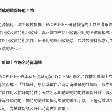
成的環保綠能 T 恤
損耗，減少環境負擔，EVOPURE + 研發製造的 T 恤充滿永
衣回收及寶特瓶回收紗，真正達到布料回收再利用的全循環模式
標以回收寶特瓶製作，吊卡用的是回收紙漿，包裝袋同樣訴求可
永續的決心。
」針織上衣聯名時尚潮牌
OPURE + 去年秋冬便與潮牌 DYCTEAM 聯名合作推出針織上
再製而成。「牡蠣紗」原料萃取自台灣沿海廢棄的牡蠣殼，殼中
抗菌作用及抗靜電特性；天然無添加助劑的功能性環保紗線，具
線等多項功能，獨特的纖維還擁有柔軟的羊毛手感，不僅有效減
典範，為地球保護及綠色時尚做出貢獻。