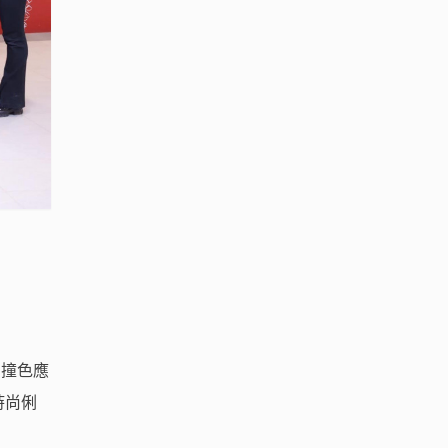
白撞色應
時尚俐