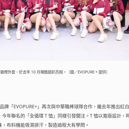
屬徽標外套，於去年 10 月辣酷甜趴亮相。（圖／EVOPURE + 提供）
生品牌「EVOPURE+」再次與中華職棒球隊合作，繼去年推出紅
今年聯名的「全循環 T 恤」同樣引發關注。T 恤以寬版設計，
味，布料機能吸濕排汗，製造過程大有學問。