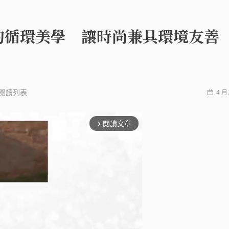
的循環美學 讓時尚兼具環境友善
閱讀列表
4 月.
閱讀文章
arrow_forward_ios