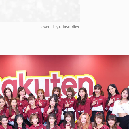
Powered by 
GliaStudios
Mute