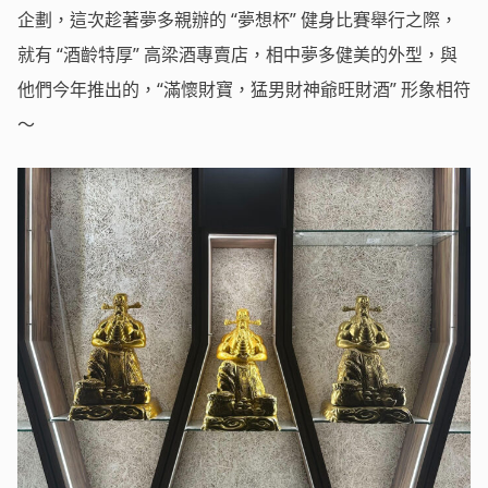
企劃，這次趁著夢多親辦的 “夢想杯” 健身比賽舉行之際，
就有 “酒齡特厚” 高梁酒專賣店，相中夢多健美的外型，與
他們今年推出的，“滿懷財寶，猛男財神爺旺財酒” 形象相符
～