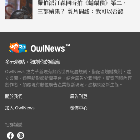
羅伯派汀森同時拍《蝙蝠俠》第二、
三部續集？ 製片闢謠：我可以否認
多元觀點・獨創你的輪廓
OwlNews 致力革新現有網路世界底層規則，搭配區塊鏈機制，建
立公開、透明新形態新聞平台，結合廣告分潤制度，實質回饋內容
創作者，顛覆現有數位廣告產業壟斷現況，建構網路新生態。
關於我們
廣告刊登
加入 OwlNews
發佈中心
社群媒體