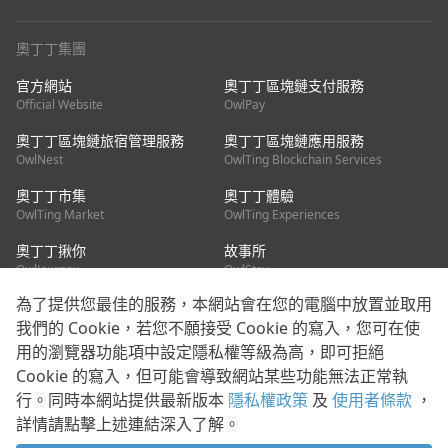
奧丁丁集團
官方網站
奧丁丁區塊鏈支付服務
Official Website
OwlPay
奧丁丁區塊鏈旅宿管理服務
奧丁丁區塊鏈應用服務
OwlNest
OwlTing Blockchain Services
奧丁丁市集
奧丁丁體驗
OwlTing Market
OwlTing Experiences
奧丁丁揪你
故事所
OwlJourney
OwlStay
為了提供您最佳的服務，本網站會在您的電腦中放置並取用
聯絡我們
我們的 Cookie，若您不願接受 Cookie 的寫入，您可在使
用的瀏覽器功能項中設定隱私權等級為高，即可拒絕
客服信箱：
mediapartner@owlting.com
Cookie 的寫入，但可能會導致網站某些功能無法正常執
服務信箱 / 廣告洽詢：
info_owlnews@owlting.com
行。同時本網站提供最新版本
隱私權政策
及
使用者條款
，
媒體合作 / 新聞稿提供：
mediapartner@owlting.com
詳情請點擊上述連結深入了解。
本平台之內容符合第三方智慧財產權規範，若有疑慮歡迎來信告