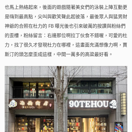
也馬上熱絡起來，後面的遊戲隨著美女們的泳裝上陣互動更
是嗨到最高點，尖叫與歡笑聲此起彼落，最後眾人與猛男財
神爺的合照在杜力的 FB 曝光後也引來破萬的按讚與粉絲們
的歪樓，粉絲留言：右邊那位啊拉丁伙食不錯喔，可愛的杜
力，找了很久才發現杜力在哪裡，這畫面充滿想像力啊，賈
斯汀的頭怎麼歪成這樣，中間一萬多的高粱最好看。