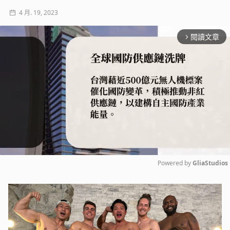
4 月. 19, 2023
閱讀文章
arrow_forward_ios
Powered by 
GliaStudios
Mute