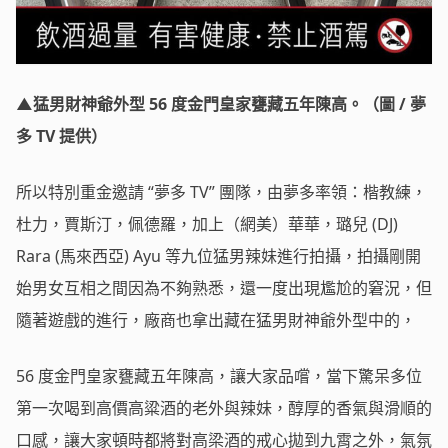
▲猛男財神爺外型 56 度金門皇家甕藏五年陳高。（圖 / 夢
多 TV 提供）
所以特別重金邀請 “夢多 TV” 團隊，由夢多率領：楷教練，
杜力，賈斯汀，佩德羅，加上（網美）華華，璐兒 (DJ)
Rara (馬來西亞) Ayu 等九位猛男辣妹進行拍攝，拍攝剛開
始男女互相之間因為不夠熟悉，還一度出現尷尬的窘況，但
隨著遊戲的進行，廠商也拿出藏在猛男財神爺外型中的，
56 度金門皇家甕藏五年陳高，讓大家品嚐，當下驚呆多位
第一次喝到高價高粱酒的老外與辣妹，醇厚的香氣與滑順的
口感，讓大家頓時都將對高梁酒的戒心拋到九霄之外，氣氛