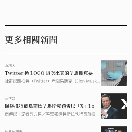
更多相關新聞
區塊客
Twitter 換 LOGO 這次來真的？馬斯克要把
招牌「藍鳥」換成「𝕏」
社群媒體推特（Twitter）老闆馬斯克（Elon Musk）
表示，最快會在 7 月 24 日換掉推特的招牌「藍鳥」
LOGO，取而代之的是「𝕏」，反映出這位億萬富豪
商傳媒
一心想創建超級 App「X」的宏大願景和策略。 這篇
掰掰推特藍鳥商標？馬斯克預告以「X」Logo
文章 Twitter 換 LOGO 這次來真的？馬斯克要把招牌
「藍鳥」換成「𝕏」 最早出現於 區塊客。
取代之
商傳媒｜記者許方達／整理報導特斯拉執行長兼推特
所有人馬斯克自去年 10 月收購推特後，不斷進行內
部改革，美東時間 23 日凌晨 12 點，馬斯克又推文宣
記者新聞網