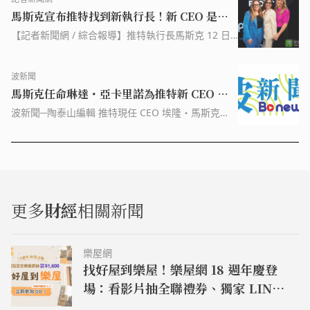
告，「如果今晚發布夠好的『X 標誌』，我們明天就
馬斯克宣布推特找到新執行長！新 CEO 是知
會在全球上線」。早在今年 3 月，馬斯克已將推特併
入新成立的 X 公司（X Corp），同時揚言要把推特改
名廣告界才女
【記者新聞網 / 綜合報導】推特執行長馬斯克 12 日
造成一款超級 APP，外界猜測、馬斯克將參考中國微
宣布，自己為推特找到一名新執行長，並揭曉就是
信（WeChat）的應用程式，結合即時通訊、社交軟
NBC 環球廣告主管雅 […]【按讚 FB 「記者爆料網
體和移動支付功能，徹底讓推特改頭換面。圖片來
波新聞
2.0」】【加入「記者爆料網 LINE 社群」】【本文來
源：翻攝自馬斯克推特儘管馬斯克的接管和改造引發
馬斯克任命琳達・亞卡里諾為推特新 CEO 合
自「記者新聞網」】
許多風波，但目前看來「革命尚未成功」；馬斯克推
力將推特打造成萬能平台
波新聞─陶泰山編輯 推特現任 CEO 埃隆・馬斯克
文表示，「我們很快將向推特商標說再見，並逐步告
（Elon Musk）當地時間 12 日發布，已正式任命康
別所有『鳥類』」，同時發布一張閃爍的 X 圖片。隨
卡斯特（Comcast）旗下 NBCUniversal 的廣告主管
後，馬斯克在推特音訊空間（Twitter Spaces）被問
琳達・亞卡里諾（Linda Yaccarino）為推特新
到推特商標是否將改變？馬斯克直接回答「是」，還
CEO。 英國廣播公司（BBC）報導，推特現任 CEO
說「很久以前就應該這樣做了」。對此，推特沒有立
埃隆・馬斯克（Elon Musk）12 日發布推特稱，他很
即回應置評請求，而藍鳥商標一向是推特「最知名的
高興地歡迎琳達・亞卡里諾成為推特的新任首席執行
資產」，推特強調對其十分保護。馬斯克曾在今年 4
更多
財經
相關新聞
官。今後琳達・亞卡里諾將主要專注於業務運營，而
月用狗狗幣（doge coin）的「柴犬迷因圖」企圖將
他將專注於產品設計和新技術。很期待和琳達一起把
其取代，同時也刺激狗狗幣市值飆升，但最後無疾而
這個平台變成 X，一個萬能的平台。 馬斯克在 11 日
終；至於這次馬斯克的「改造商標」計畫能否成功？
樂屋網
就曾表示，他已經為推特找到了一位新的 CEO。馬斯
或許馬上就能見真章。圖片來源：翻攝自馬斯克推特
找好屋到樂屋！樂屋網 18 週年慶登
克還透露新 CEO 將在大約六週後上任。他表示自己
場：看影片抽全聯禮券、獨家 LINE
將過渡到推特執行主席及首席技術官的角色，負責監
督產品、軟件和系統操作業務。 華爾街日報引述知情
貼圖免費送