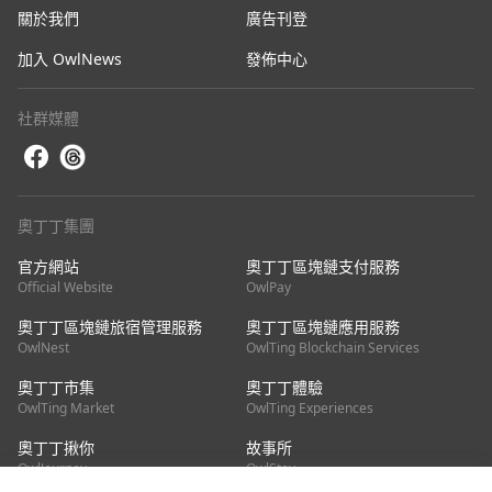
Irwin）表示，馬斯克的腳踝上鬆開了名為推特的船
關於我們
廣告刊登
錨。現在他可以花更多時間在特斯拉創造價值了。
加入 OwlNews
發佈中心
社群媒體
奧丁丁集團
官方網站
奧丁丁區塊鏈支付服務
Official Website
OwlPay
奧丁丁區塊鏈旅宿管理服務
奧丁丁區塊鏈應用服務
OwlNest
OwlTing Blockchain Services
奧丁丁市集
奧丁丁體驗
OwlTing Market
OwlTing Experiences
奧丁丁揪你
故事所
OwlJourney
OwlStay