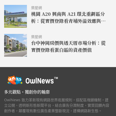
人士的話透露，亞卡里諾現任 NBCU 的全球廣告和合
作關係主席，她在 NBCU 工作了十多年，一直倡導尋
樂屋網
桃園 A20 興南與 A21 環北重劃區分
找更好的方法來衡量廣告效果。作為 NBCU 的廣告銷
售主管，她曾是該公司推出受廣告支持的流媒體服務
析：從實價登錄看青埔外溢效應與房
Peacock 的關鍵人物。 衛報 12 日報導，馬斯克的推
價走勢
特首席執行官職位一直備受爭議。他在以 440 億美元
收購推特後，於 2022 年 10 月接任 CEO。很快解雇
樂屋網
了該公司的高管，並推行了一系列激進而混亂的調
台中神岡房價與透天厝市場分析：從
整，主要在削減成本和重塑平台。推特原有 7500 名
實價登錄看蛋白區的資產價值
員工，馬斯克上任後不久就裁減了近一半。同時，推
特恢復了之前被禁止的賬戶，如美國前總統川普
（Donald Trump）。由於擔心仇恨言論氾濫和內容
審核不力，不少大型廣告商已經放棄了推特。 推特還
重新推出了訂閱服務 Twitter Blue，但是平台上假冒
和虛假信息氾濫，幾乎沒有人註冊這項服務。與此同
時，推特的前任 CEO 就訴訟費問題起訴了該公司。
今年 3 月有報導稱，推特公司的現有價值還不到馬斯
多元觀點・獨創你的輪廓
克去年為其支付的一半。而他 4 月表示，推特大致收
OwlNews 致力革新現有網路世界底層規則，搭配區塊鏈機制，建
支平衡。 報導說，推特新 CEO 的上任可能會減輕特
立公開、透明新形態新聞平台，結合廣告分潤制度，實質回饋內容
斯拉投資者的擔憂。消息傳出後，特斯拉股價交易量
創作者，顛覆現有數位廣告產業壟斷現況，建構網路新生態。
上漲 2.4%。Roth MKM 分析師雷格・歐文（Craig