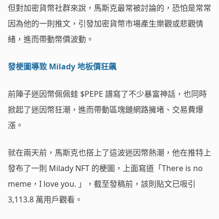
但對加密貨幣社群來說，馬斯克最常被討論的，恐怕是常常
因為他的一則推文，引發加密貨幣市場產生樂觀或悲觀情
緒，進而帶動幣價波動。
發梗圖導致 Milady 地板價狂飆
前陣子迷因幣佩佩蛙 $PEPE 譜寫了不少暴富神話，也同時
掀起了迷因幣狂潮，進而帶動區塊鏈網路擁堵、交易費爆
漲。
就在兩天前，馬斯克也搭上了這波迷因幣熱潮，他在推特上
發布了一則 Milady NFT 的梗圖，上面寫道「There is no
meme，I love you. 」，截至發稿前，該則貼文已吸引
3,113.8 萬用戶觀看。