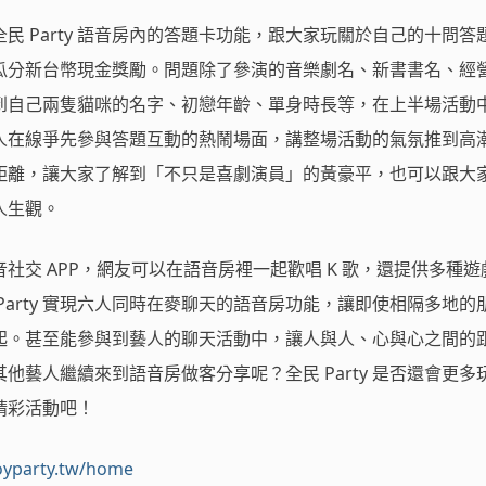
民 Party 語音房內的答題卡功能，跟大家玩關於自己的十問答
瓜分新台幣現金獎勵。問題除了參演的音樂劇名、新書書名、經
到自己兩隻貓咪的名字、初戀年齡、單身時長等，在上半場活動
人在線爭先參與答題互動的熱鬧場面，講整場活動的氣氛推到高
距離，讓大家了解到「不只是喜劇演員」的黃豪平，也可以跟大
人生觀。
大語音社交 APP，網友可以在語音房裡一起歡唱 K 歌，還提供多種
Party 實現六人同時在麥聊天的語音房功能，讓即使相隔多地的
起。甚至能參與到藝人的聊天活動中，讓人與人、心與心之間的
他藝人繼續來到語音房做客分享呢？全民 Party 是否還會更多
精彩活動吧！
oyparty.tw/home