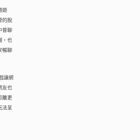
題遊
營的脫
中曾聊
潮，也
家暢聊
遊戲讓網
朋友也
距離更
玩法呈