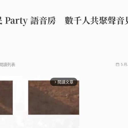
 Party 語音房 數千人共聚聲音
閱讀列表
5 月.
閱讀文章
arrow_forward_ios