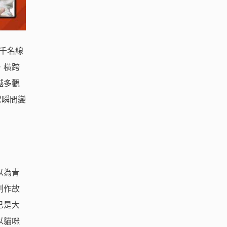
數千名線
，橫跨
越多觀
眾瞬間變
以為青
創作故
己是大
以貓咪