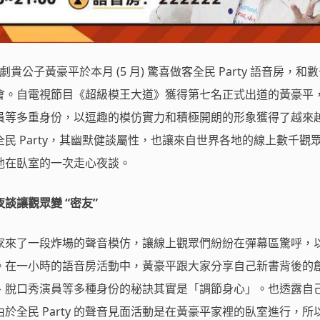
貴公子黃豪平於本月 (5 月) 驚喜做客全民 Party 語音房，和
會。自電視節目《超級模王大道》獲得第七名正式出道的黃豪平
員等多重身份，以逗趣的模仿實力和積極開朗的形象獲得了越來
民 Party，其幽默健談屬性，也讓來自世界各地的線上數千觀
他在臥室的一次走心夜談。
談讓觀眾變 “密友”
家來了一段炸場的聲音模仿，讓線上觀眾們紛紛在彈幕區驚呼，
。在一小時的語音房活動中，黃豪平跟大家分享自己新書背後的
、脫口秀演員等多種身份的秘訣其實是「調節身心」。也透露自
於全民 Party 的聲音見面活動是在黃豪平家裡的臥室進行，所