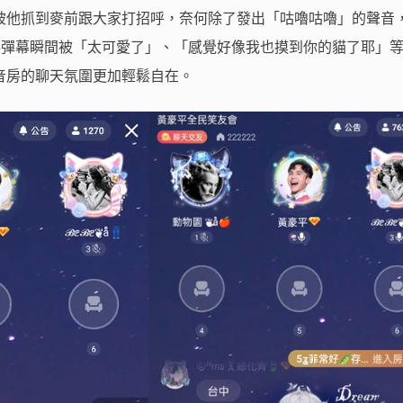
被他抓到麥前跟大家打招呼，奈何除了發出「咕嚕咕嚕」的聲音
引得彈幕瞬間被「太可愛了」、「感覺好像我也摸到你的貓了耶」
音房的聊天氛圍更加輕鬆自在。