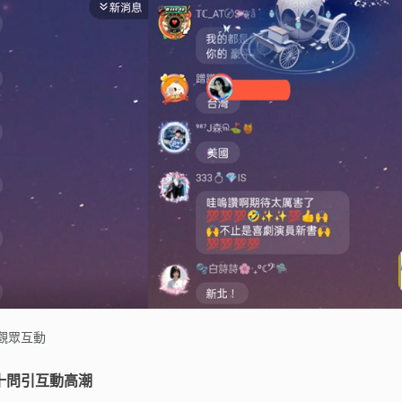
與觀眾互動
十問引互動高潮