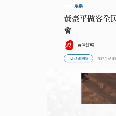
娛樂
黃豪平做客全民
會
台灣好報
稍後閱讀
儲存至稍後