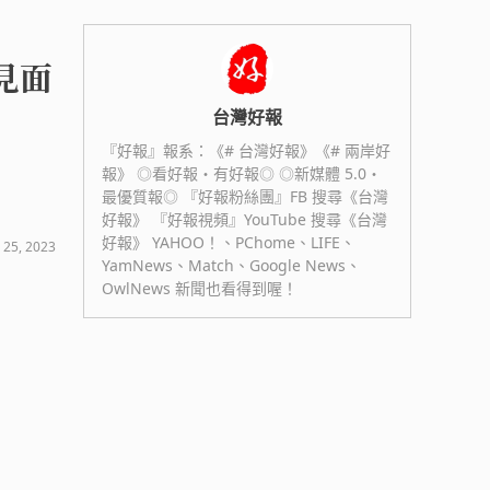
見面
台灣好報
『好報』報系：《# 台灣好報》《# 兩岸好
報》 ◎看好報・有好報◎ ◎新媒體 5.0・
最優質報◎ 『好報粉絲團』FB 搜尋《台灣
好報》 『好報視頻』YouTube 搜尋《台灣
好報》 YAHOO！、PChome、LIFE、
 25, 2023
YamNews、Match、Google News、
OwlNews 新聞也看得到喔！