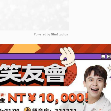
Powered by 
GliaStudios
Mute