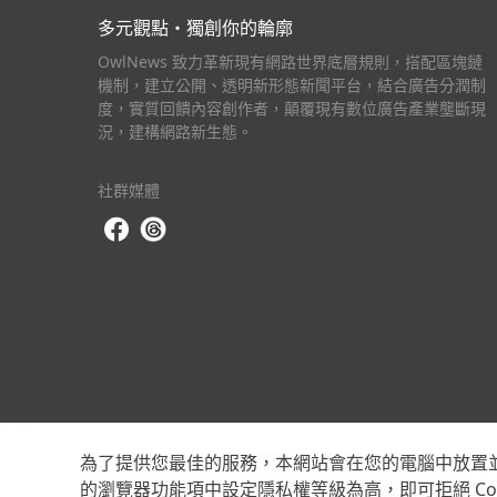
多元觀點・獨創你的輪廓
OwlNews 致力革新現有網路世界底層規則，搭配區塊鏈
機制，建立公開、透明新形態新聞平台，結合廣告分潤制
度，實質回饋內容創作者，顛覆現有數位廣告產業壟斷現
況，建構網路新生態。
社群媒體
為了提供您最佳的服務，本網站會在您的電腦中放置並取用
的瀏覽器功能項中設定隱私權等級為高，即可拒絕 Co