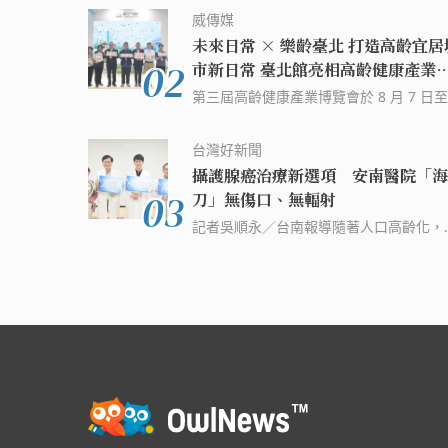
齡健康產業博覽會」。觀察到超高齡社會
威傳媒
家庭備餐焦慮漸增，桂冠延續「好好說頓
未來日常 × 樂齡臺北 打造高齡宜居
飯」品牌倡議精神，以「關鍵營養｜POW
02
市新日常 臺北館亮相高齡健康產業
TO LIVE WELL」為主題，在展會 A131ac
覽會
位帶來系列健力餐商品。 (資料來源：威
第三屆高齡健康產業博覽會於 8 月 7 日至
新聞 - WinNews) 延伸閱讀: 112 年 Buying
日於世貿一館舉行，臺北市政府以「未來
Power 社會創新產品及服務採購獎勵機制
常 樂齡臺北」為主題，於 D 區 200 攤位
台灣好新聞
[商業策略] 如何用 10% 的時間，創造 80
置「臺北館」，除展示市府推動高齡友善
攝護腺癌治療新選項 安南醫院「海
的業績？聚焦經營目標客戶三大好處 202
市的成果外，更集結 10 家臺北市創新企
03
年數據驅動韌性報告 能源價格上漲是企
刀」無傷口、無輻射
業，涵蓋智慧健康、友善照護、樂齡服務
臨的最大威脅
大領域，帶來 AI 智慧健康應用、穿戴式
記者吳順永／台南報導隨著人口高齡化，
裝置、居家照顧媒合平台、VR 互動體驗
護腺癌已成為男性不可忽視的健康威脅。
齡認知訓練等多元創新解方，具體呈現科
南醫院泌尿科董聖雍醫師表示，近年台灣
與服務如何融入長者的真實生活。 (資料來
護腺癌發生率持續攀升，不僅名列男性好
源：威傳媒新聞 - WinNews) 延伸閱讀: 樂齡
癌症前三名，也是男性癌症死因第五名。
共好 × 產業創新 產官聯手共創希望首都
提供局限性攝護腺癌患者更多元的治療選
臺北館亮相高齡健康產業博覽會 2023 年
擇，安南醫院正式導入高能量聚焦超音波
據驅動韌性報告 能源價格上漲是企業面
（High-Int
最大威脅 全國商業總會與韓國貿易協會
合作備忘錄 攜手推動臺韓產業合作交流 
商機