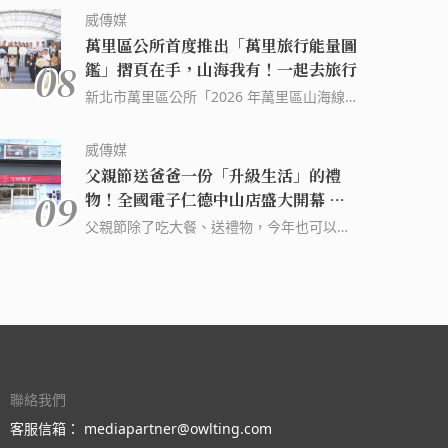
與想像的大門。臺中市立圖書館攜手
威傳媒
萬里區公所首度推出「萬里旅行能量圖
08
鑑」摺頁在手，山海我有！一起去旅行
新北市萬里區公所「2026 年萬里區山海線旅
遊」海線推廣活動於今 (7) 日在萬里大鵬足
湯公園盛大舉辦記者會，城鄉發展局周繼
威傳媒
組、觀光旅遊局莊榮哲 2 位副局長、3 位市
父親節送爸爸一份「升級生活」的禮
政顧問、在地仕紳及特色店家共襄盛舉！ (資
09
物！全國電子仁德中山店盛大開幕 家
料來源：威傳媒新聞 - WinNews) 延伸閱讀:
電 9 折、滿千抽好禮
2020 新北歡樂耶誕城十週年 「迪士尼經典
父親節除了吃大餐、送禮物，今年也可以替
童話」為主題 新北首創臺灣四大之最 君達
爸爸與全家人升級居家生活。全國電子持續
36 年有禮 秧悦 5 歲有你 君達、秧悦聯歡慶
深耕台南市場，全新「仁德中山店」於 8 月
生 幸運數字有「36」享住宿優惠 歡慶唐老
7 日盛大開幕，適逢父親節檔期，8 月 7 日
鴨 90 周年，迪士尼水族館跨界合作就在
至 8 月 11 日推出開幕限定優惠，全館指定
Xpark6/6 起開賣主題特展套票【Let’s
家電 9 折、每日限量商品、滿額贈及消費抽
Xparty！九十要派對！】與米奇等經典角色
獎等多重活動 (資料來源：威傳媒新聞 -
們一同幫唐老鴨慶生
WinNews) 延伸閱讀: 全國電子破盤大家電
77 折起，陪你放暑「價」 一日店長李多慧
聯絡我們
登板應援 一萬元放大術 燦坤 3C 家電「一萬
客服信箱：
mediapartner@owlting.com
大吉週年慶 Part 2」開跑 全館 5 折起 全國