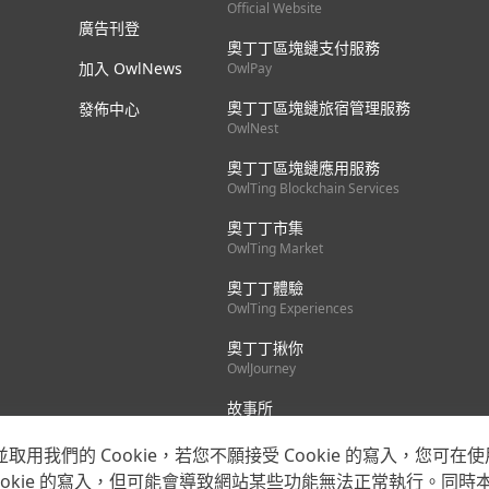
Official Website
第一張獲綠建材標章的隔熱膜 3M 建築隔熱
廣告刊登
膜極景系列 PR70 榮獲高性能節能綠建材標
奧丁丁區塊鏈支付服務
章 肯德基玩轉創意 全新「超級塔可」重磅登
加入 OwlNews
OwlPay
場 肯德基「柚香柚甜咔啦脆雞」9/8 中秋開
始熱鬧上市
奧丁丁區塊鏈旅宿管理服務
發佈中心
OwlNest
奧丁丁區塊鏈應用服務
OwlTing Blockchain Services
奧丁丁市集
OwlTing Market
奧丁丁體驗
OwlTing Experiences
奧丁丁揪你
OwlJourney
故事所
OwlStay
我們的 Cookie，若您不願接受 Cookie 的寫入，您可在使
okie 的寫入，但可能會導致網站某些功能無法正常執行。同時