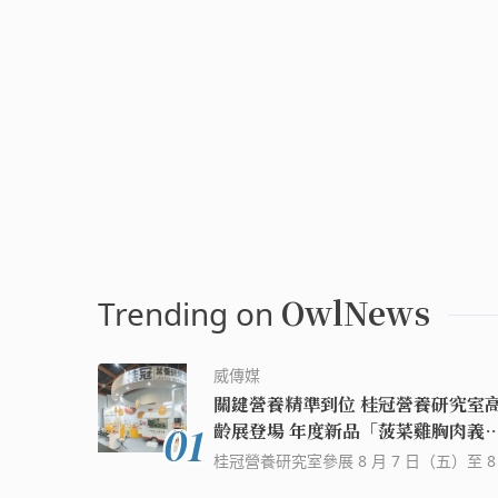
OwlNews
Trending on
威傳媒
關鍵營養精準到位 桂冠營養研究室
01
齡展登場 年度新品「菠菜雞胸肉義
利麵」首次亮相免費試吃 現場下單
桂冠營養研究室參展 8 月 7 日（五）至 8
抽萬元廚餘機
9 日（日）於台北世貿一館登場的「2026