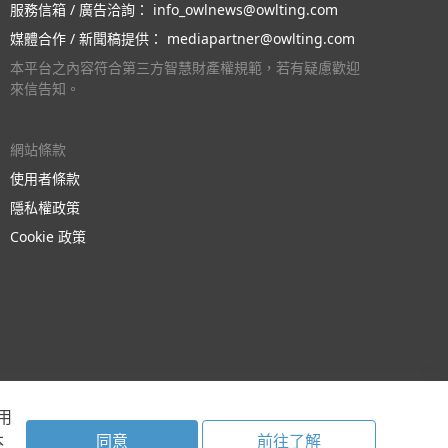
服務信箱 / 廣告洽詢：
電子開學煥新裝備一站購，送 10,000 購物
info_owlnews@owlting.com
金讓家電齊煥新
媒體合作 / 新聞稿提供：
mediapartner@owlting.com
本平台之內容符合第三方智慧財產權規範，若有疑慮歡迎
來信告知。
網站條款
使用者條款
隱私權政策
Cookie 政策
用
本
同意
前往了解