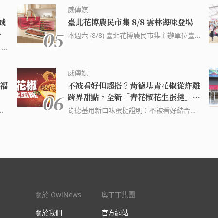
下
月 26 日「國際狗狗日」接力登場，不僅提
威傳媒
升大眾對寵物照護的關注，尤其毛孩健康更
城
臺北花博農民市集 8/8 雲林海味登場
ER
是飼主最在意的議題之一。對不少人而言，
05
博
 攤
第一次肩負起照顧生命的責任，就是從迎接
本週六 (8/8) 臺北花博農民市集主辦單位臺
傳媒
一隻幼貓或幼犬開始，然而缺乏照護經驗很
北市政府、執行單位台北市農會邀請雲林縣
 9
容易落入照護迷思，對此，寵物食品領導品
政府於上午 10 點 30 分在市集舉辦「雲林好
日
牌法國皇家提醒新手爸媽的四大照護誤區，
魚 夏日好食光」記者會。 (資料來源：威傳
設
威傳媒
%
呼籲大家把握幼齡貓犬的黃金成長期，以精
媒新聞 - WinNews) 延伸閱讀: 領先業界！全
城
福
不被看好但超搭？肯德基青花椒從炸雞
3
準營養與正確日常照護為毛孩奠定健康基
台第一張獲綠建材標章的隔熱膜 3M 建築隔
06
業面
礎。 (資料來源：威傳媒新聞 - WinNews) 延
跨界甜點，全新「青花椒花生蛋撻」
熱膜極景系列 PR70 榮獲高性能節能綠建材
三
伸閱讀: 臺北最強牛肉麵霸主誕生 皇家傳
標章 EASY SHOP「618 年中購物節」開跑
8/11 限時兩周開賣
照護
攝
肯德基用新口味蛋撻證明：不被看好結合的
承、阿牛牛肉麵、牛將軍小吃店分組奪冠
祭出最涼夏季新品「Miss Audrey」洞感透
及樂
安
兩個口味在蛋撻上也能超搭！將「青花椒香
QS 2025 世界大學排名出爐：台灣大學持續
氣 Bra 來自泰國最經典風味，全球年銷量
技
攝
麻脆雞」鮮明帶勁的椒麻、「花生熔岩咔啦
向前邁進 朝陽科大視傳系第 27 屆畢業校內
4600 萬瓶的 IF 100% 椰子水強勢登陸全家
發
雞腿堡」的濃醇花生風味，以及經典原味蛋
成果展 Popopo! 製造紀錄實作軌跡
為
撻的酥香蛋奶感，三種看似難以想像的風味
願景
大膽湊在一起，入口竟意外合拍，鹹、香、
數
麻、甜層層交織，碰撞出讓人忍不住驚呼
臨的
「居然這麼搭！」的上癮滋味！青花椒花生
簽署
蛋撻自 8 月 11 日至 8 月 24 日於全台肯德
關於 OwlNews
奧丁丁集團
擴大
基門市限時 2 周開賣。 (資料來源：威傳媒
關於我們
新聞 - WinNews) 延伸閱讀: 領先業界！全台
官方網站