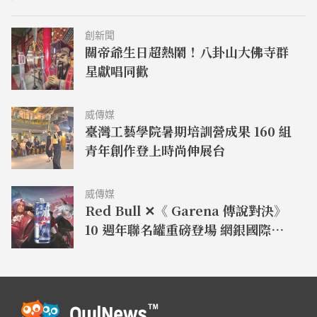
創新聞
關帝爺生日超熱鬧！八卦山大佛寺群
星獻唱同歡
威傳媒
臺灣工藝學院暑期培訓營成果 160 組
青年創作登上時尚伸展台
威傳媒
Red Bull ✕《 Garena 傳說對決》
10 週年聯名罐重磅登場 網銀國際閃
電狼搶先開箱！