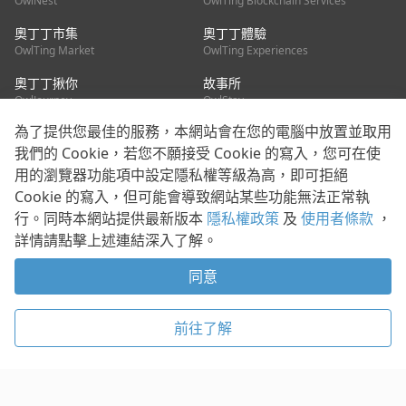
OwlNest
OwlTing Blockchain Services
奧丁丁市集
奧丁丁體驗
OwlTing Market
OwlTing Experiences
奧丁丁揪你
故事所
OwlJourney
OwlStay
為了提供您最佳的服務，本網站會在您的電腦中放置並取用
聯絡我們
我們的 Cookie，若您不願接受 Cookie 的寫入，您可在使
用的瀏覽器功能項中設定隱私權等級為高，即可拒絕
客服信箱：
mediapartner@owlting.com
Cookie 的寫入，但可能會導致網站某些功能無法正常執
服務信箱 / 廣告洽詢：
info_owlnews@owlting.com
行。同時本網站提供最新版本
隱私權政策
及
使用者條款
，
媒體合作 / 新聞稿提供：
mediapartner@owlting.com
詳情請點擊上述連結深入了解。
本平台之內容符合第三方智慧財產權規範，若有疑慮歡迎來信告
知。
同意
打開 App 享受舒適閱讀
使用者條款
隱私權政策
Cookie 政策
前往了解
© 2021 歐簿客科技股份有限公司 版權所有
複製
贊助
稍後閱讀