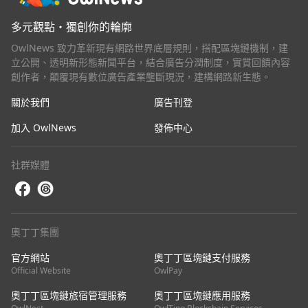
多元觀點・獨創你的輪廓
OwlNews 致力革新現有網路世界底層規則，搭配區塊鏈機制，建
立公開、透明新形態新聞平台，結合廣告分潤制度，實質回饋內容
創作者，顛覆現有數位廣告產業壟斷現況，建構網路新生態。
關於我們
廣告刊登
加入 OwlNews
發佈中心
社群媒體
奧丁丁集團
官方網站
奧丁丁區塊鏈支付服務
Official Website
OwlPay
奧丁丁區塊鏈旅宿管理服務
奧丁丁區塊鏈應用服務