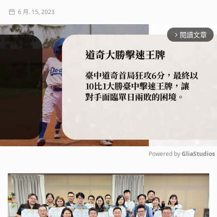
6 月. 15, 2023
閱讀文章
arrow_forward_ios
Powered by 
GliaStudios
Mute