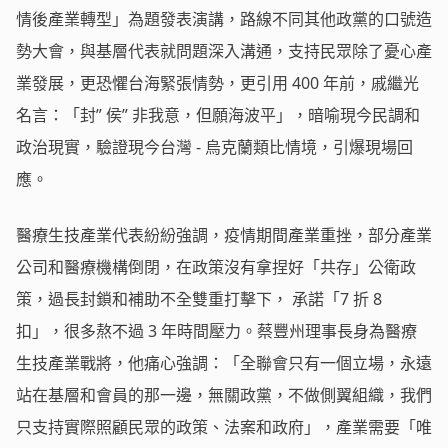
情後產業轉型」為題發表演講，路線不同其他政黨的口號造
勢大會，與基層代表就問題深入溝通，支持民眾除了憂心產
業發展，更恐懼台海緊張情勢，更引用 400 年前，戚繼光
名言：「封” 侯” 非我意，但願海波平」，暗喻現今民調和
政治現實，驗證現今台灣 - 烏克蘭類比情境，引爆現場回
應。
醫療生技產業代表紛紛強調，疫情期間產業重挫，部分產業
公司和醫療機構倒閉，在政策沒有拿捏好「共存」公衛政
策，過長封鎖和補助不全雙重打擊下， 承諾「7 折 8
扣」，很多熬不過 3 年時間壓力。蔡豐州理事長身為醫療
生技產業戰將，他痛心強調：「全聯會只有一個立場，永遠
站在基層和會員的那一邊，無關政黨，不做側翼組織，我們
只支持實際照顧民眾的政策、法案和政府」，產業需要「唯