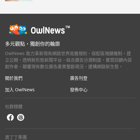
多元觀點・獨創你的輪廓
OwlNews 致力革新現有網路世界底層規則，搭配區塊鏈機制，建
立公開、透明新形態新聞平台，結合廣告分潤制度，實質回饋內容
創作者，顛覆現有數位廣告產業壟斷現況，建構網路新生態。
關於我們
廣告刊登
加入 OwlNews
發佈中心
社群媒體
奧丁丁集團