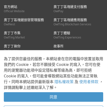
官方網站
奧丁丁區塊鏈支付服務
Official Website
OwlPay
奧丁丁區塊鏈旅宿管理服務
奧丁丁區塊鏈應用服務
OwlNest
OwlTing Blockchain Services
奧丁丁市集
奧丁丁體驗
OwlTing Market
OwlTing Experiences
奧丁丁揪你
故事所
OwlJourney
OwlStay
為了提供您最佳的服務，本網站會在您的電腦中放置並取用
聯絡我們
我們的 Cookie，若您不願接受 Cookie 的寫入，您可在使
用的瀏覽器功能項中設定隱私權等級為高，即可拒絕
客服信箱：
mediapartner@owlting.com
Cookie 的寫入，但可能會導致網站某些功能無法正常執
服務信箱 / 廣告洽詢：
info_owlnews@owlting.com
行。同時本網站提供最新版本
隱私權政策
及
使用者條款
，
媒體合作 / 新聞稿提供：
mediapartner@owlting.com
詳情請點擊上述連結深入了解。
本平台之內容符合第三方智慧財產權規範，若有疑慮歡迎來信告
知。
同意
打開 App 享受舒適閱讀
使用者條款
隱私權政策
Cookie 政策