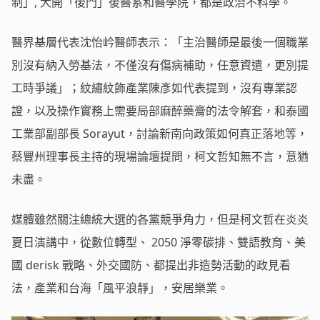
制」, 大開「後門」後醫系和醫學院，都是政治不科學。
醫界基層代表沈怡岒醫師表示：「主治醫師是最後一個職業
別沒有納入勞基法，不僅沒有傷病補助，任意資遣，更別提
工時爭議」；紋繡紋飾產業陳彥如代表提到，沒有專業認
證，以及操作實務上需要局部麻醉藥膏的法令解套，和泰國
工業部副部長 Sorayut，討論新南向政策如何真正落地等，
蔡豐州理事長主持的現場論壇提問，柯文哲知無不言，意猶
未盡。
媒體雖然關注總統大選的各黨競爭角力，但是柯文哲在炎炎
夏日演講中，從數位轉型、 2050 淨零碳排、雙語教育、美
國 derisk 戰略、外交國防、都提出非造勢活動的政見看
法，產業和台海「風平浪靜」，安居樂業。