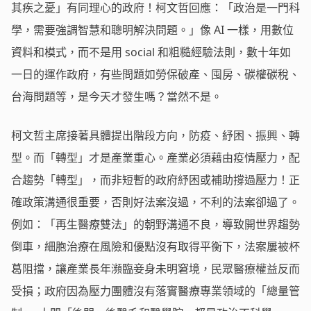
其疾之憂」有同理心的政府！柯文哲回應：「政治是一門科
學，需要強調智慧和聰明解決問題。」像 AI 一樣，用數位
資料和模式，而不是用 social 和粗糙經驗法則，數十年如
一日的運作政府，有些問題如勞保破產、囤房、碳權碳稅、
台海問題等，是今天才發生嗎？當然不是。
柯文哲主席接著具體提出階段方向，防疫、紓困、振興、轉
型。而「轉型」才是產業重心。產業必須藉由疫情壓力，配
合趨勢「轉型」，而非短暫的政府紓困或補助撐過壓力！正
確政策溝通很重要，否則好法案沒過，不利的法案卻過了。
例如：「再生醫療雙法」的朝野溝通不良，導致開世界趨勢
倒車，細胞治療在風險和優點沒有取得平衡下，法案屢被杯
葛阻擋，讓產業長年瀕臨妾身未明窘境，民眾醫療權益反而
受損；政府因為壓力團體沒有落實醫療專業領域的「總量管