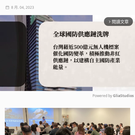
8 月. 04, 2023
閱讀文章
arrow_forward_ios
Powered by 
GliaStudios
Mute