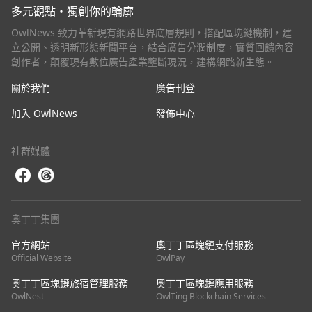
多元觀點・獨創你的輪廓
OwlNews 致力革新現有網路世界底層規則，搭配區塊鏈機制，建
立公開、透明新形態新聞平台，結合廣告分潤制度，實質回饋內容
創作者，顛覆現有數位廣告產業壟斷現況，建構網路新生態。
關於我們
廣告刊登
加入 OwlNews
發佈中心
社群媒體
奧丁丁集團
官方網站
奧丁丁區塊鏈支付服務
Official Website
OwlPay
奧丁丁區塊鏈旅宿管理服務
奧丁丁區塊鏈應用服務
OwlNest
OwlTing Blockchain Services