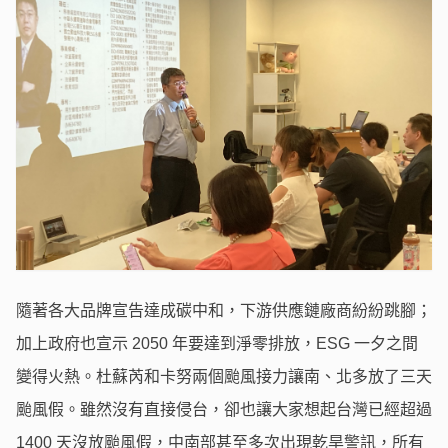
隨著各大品牌宣告達成碳中和，下游供應鏈廠商紛紛跳腳；
加上政府也宣示 2050 年要達到淨零排放，ESG 一夕之間
變得火熱。杜蘇芮和卡努兩個颱風接力讓南、北多放了三天
颱風假。雖然沒有直接侵台，卻也讓大家想起台灣已經超過
1400 天沒放颱風假，中南部甚至多次出現乾旱警訊，所有