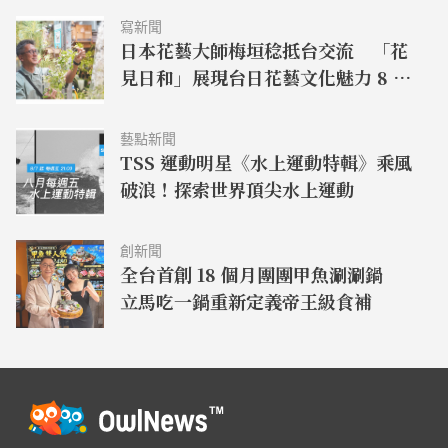
寫新聞
日本花藝大師梅垣稔抵台交流 「花
見日和」展現台日花藝文化魅力 8 月
8 日精彩展演登場
藝點新聞
TSS 運動明星《水上運動特輯》乘風
破浪！探索世界頂尖水上運動
創新聞
全台首創 18 個月團團甲魚涮涮鍋
立馬吃一鍋重新定義帝王級食補