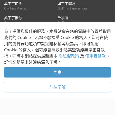
奧丁丁市集
奧丁丁體驗
OwlTing Market
OwlTing Experiences
奧丁丁揪你
故事所
OwlJourney
OwlStay
為了提供您最佳的服務，本網站會在您的電腦中放置並取用
聯絡我們
我們的 Cookie，若您不願接受 Cookie 的寫入，您可在使
用的瀏覽器功能項中設定隱私權等級為高，即可拒絕
客服信箱：
mediapartner@owlting.com
Cookie 的寫入，但可能會導致網站某些功能無法正常執
服務信箱 / 廣告洽詢：
info_owlnews@owlting.com
行。同時本網站提供最新版本
隱私權政策
及
使用者條款
，
媒體合作 / 新聞稿提供：
mediapartner@owlting.com
詳情請點擊上述連結深入了解。
本平台之內容符合第三方智慧財產權規範，若有疑慮歡迎來信告
知。
同意
打開 App 享受舒適閱讀
使用者條款
隱私權政策
Cookie 政策
前往了解
© 2021 歐簿客科技股份有限公司 版權所有
複製
贊助
稍後閱讀