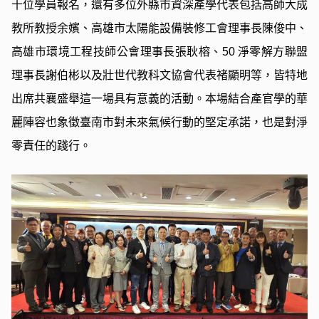
十位學員報名，還有多位外縣市資深產學代表包括高師大成
教所教授余嬪、高雄市太陽能設備裝修工會理事長陳俊中、
高雄市環境工程技師公會理事長張耿榕、50 淨零解方聯盟
理事長謝伯彬以及壯世代教科文協會代表褚顯明等，皆特地
出席共襄盛舉這一場具有意義的活動。本場結合產官學的華
麗陣容也象徵臺南市對未來氣候行動的堅定承諾，也是對淨
零責任的踐行。