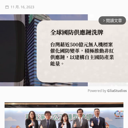
11 月. 16, 2023
閱讀文章
arrow_forward_ios
Powered by 
GliaStudios
Mute