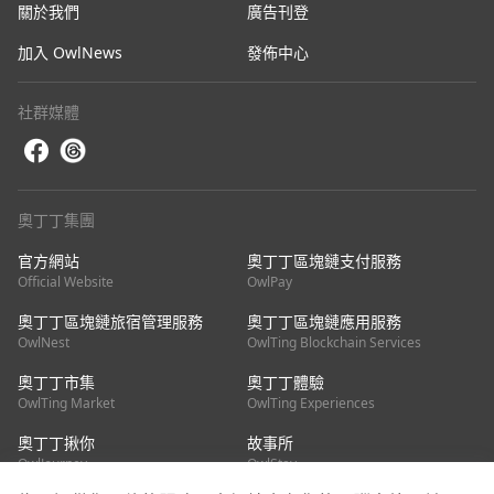
關於我們
廣告刊登
加入 OwlNews
發佈中心
社群媒體
奧丁丁集團
官方網站
奧丁丁區塊鏈支付服務
Official Website
OwlPay
奧丁丁區塊鏈旅宿管理服務
奧丁丁區塊鏈應用服務
OwlNest
OwlTing Blockchain Services
奧丁丁市集
奧丁丁體驗
OwlTing Market
OwlTing Experiences
奧丁丁揪你
故事所
OwlJourney
OwlStay