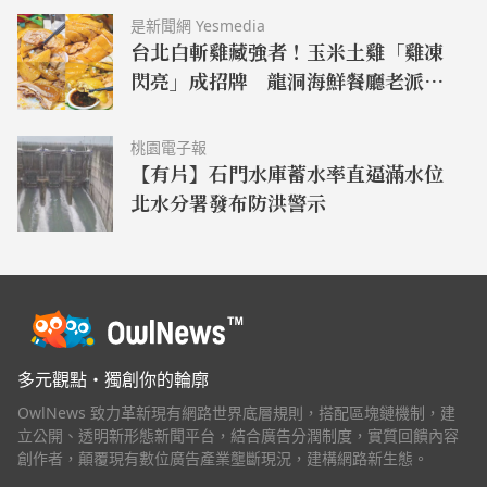
是新聞網 Yesmedia
台北白斬雞藏強者！玉米土雞「雞凍
閃亮」成招牌 龍洞海鮮餐廳老派台
菜見真功夫
桃園電子報
【有片】石門水庫蓄水率直逼滿水位
北水分署發布防洪警示
多元觀點・獨創你的輪廓
OwlNews 致力革新現有網路世界底層規則，搭配區塊鏈機制，建
立公開、透明新形態新聞平台，結合廣告分潤制度，實質回饋內容
創作者，顛覆現有數位廣告產業壟斷現況，建構網路新生態。