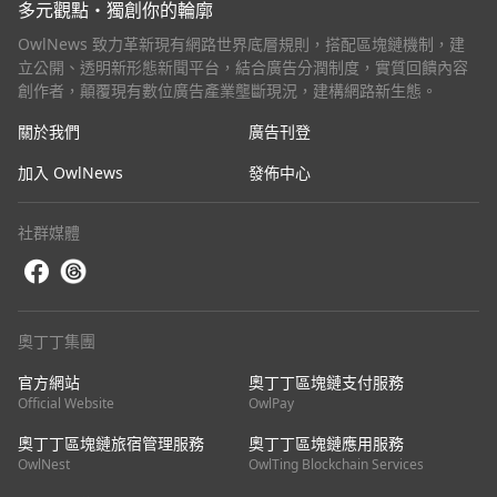
多元觀點・獨創你的輪廓
OwlNews 致力革新現有網路世界底層規則，搭配區塊鏈機制，建
立公開、透明新形態新聞平台，結合廣告分潤制度，實質回饋內容
創作者，顛覆現有數位廣告產業壟斷現況，建構網路新生態。
關於我們
廣告刊登
加入 OwlNews
發佈中心
社群媒體
奧丁丁集團
官方網站
奧丁丁區塊鏈支付服務
Official Website
OwlPay
奧丁丁區塊鏈旅宿管理服務
奧丁丁區塊鏈應用服務
OwlNest
OwlTing Blockchain Services