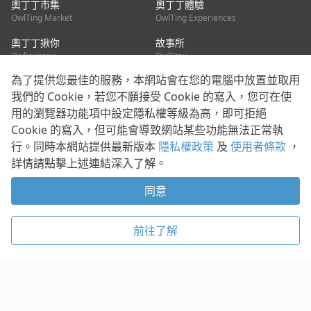
奧丁丁市集
奧丁丁體驗
OwlTing Market
OwlTing Experiences
奧丁丁揪你
故事所
OwlJourney
OwlStay
為了提供您最佳的服務，本網站會在您的電腦中放置並取用
聯絡我們
我們的 Cookie，若您不願接受 Cookie 的寫入，您可在使
用的瀏覽器功能項中設定隱私權等級為高，即可拒絕
客服信箱：
mediapartner@owlting.com
Cookie 的寫入，但可能會導致網站某些功能無法正常執
服務信箱 / 廣告洽詢：
info_owlnews@owlting.com
行。同時本網站提供最新版本
隱私權政策
及
使用者條款
，
媒體合作 / 新聞稿提供：
mediapartner@owlting.com
詳情請點擊上述連結深入了解。
本平台之內容符合第三方智慧財產權規範，若有疑慮歡迎來信告
知。
同意
打開 App 享受舒適閱讀
使用者條款
隱私權政策
Cookie 政策
前往了解
© 2021 歐簿客科技股份有限公司 版權所有
複製
贊助
稍後閱讀