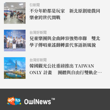
引新聞
不分年齡都是玩家 新北原創遊戲同
樂會跨世代開戰
台灣好新聞
兒童樂團與金曲陣容強勢串聯 雙北
學子傳唱童謠翻轉當代客語新風貌
台灣好新聞
韓國觀光公社重磅推出 TAIWAN
ONLY 計畫 團體與自由行雙軌企劃
引領生活化旅遊新風潮