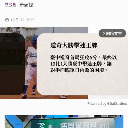
新頭條
12 月. 12, 2023
閱讀文章
arrow_forward_ios
Powered by 
GliaStudios
Mute