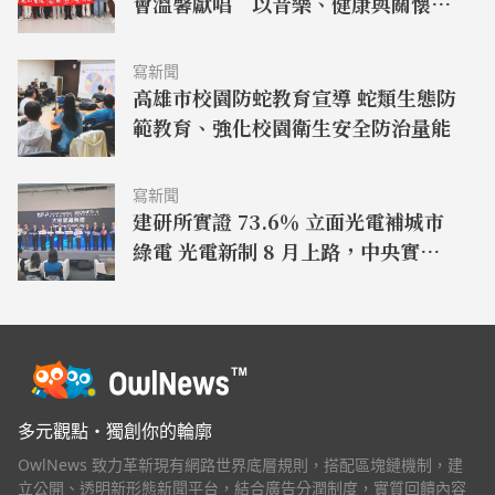
會溫馨獻唱 以音樂、健康與關懷陪
伴父親歡度佳節
寫新聞
高雄市校園防蛇教育宣導 蛇類生態防
範教育、強化校園衛生安全防治量能
寫新聞
建研所實證 73.6％ 立面光電補城市
綠電 光電新制 8 月上路，中央實證與
桃園場域形成淨零建築推進鏈
多元觀點・獨創你的輪廓
OwlNews 致力革新現有網路世界底層規則，搭配區塊鏈機制，建
立公開、透明新形態新聞平台，結合廣告分潤制度，實質回饋內容