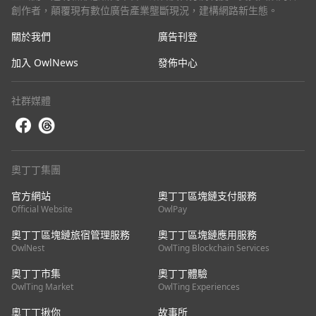
創作者，顛覆現有數位廣告產業壟斷現況，建構網路新生態。
關於我們
廣告刊登
加入 OwlNews
發佈中心
社群媒體
奧丁丁集團
官方網站
奧丁丁區塊鏈支付服務
Official Website
OwlPay
奧丁丁區塊鏈旅宿管理服務
奧丁丁區塊鏈應用服務
OwlNest
OwlTing Blockchain Services
奧丁丁市集
奧丁丁體驗
OwlTing Market
OwlTing Experiences
奧丁丁揪你
故事所