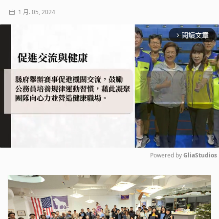
1 月. 05, 2024
閱讀文章
arrow_forward_ios
Powered by 
GliaStudios
Mute