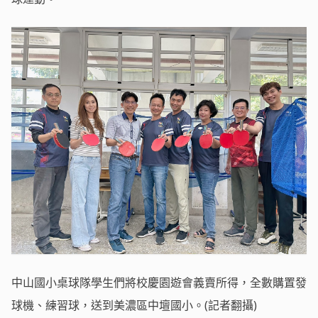
中山國小桌球隊學生們將校慶園遊會義賣所得，全數購置發
球機、練習球，送到美濃區中壇國小。(記者翻攝)