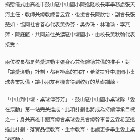
捐贈儀式由高雄市鼓山區中山國小陳逸隆校長率學務處張天
河主任、教師兼總教練曾昱霖、後援會長陳欣怡、副會長張
慧如，協同社會善心代表黃秀芬、吳秀珠、林瓊瑜、李燕
萍、陳庭甄，共同前往美濃區中壇國小，由校長黃秋翰代表
接受。
兩位校長都是熱愛運動主張身心兼修體德兼備的推手，對
「讓愛滾動」計劃，都有極高的期許，希望提升中壇國小桌
球專業設備，讓小朋友有機會得到較好的基礎訓練。
「中山到中壇、桌球傳芬芳」，鼓山區中山國小桌球隊「愛
在滾動」第一站完美達成。此項計劃也將成為持續傳承目標
之一；身兼高雄市體育總會桌球委員會總幹事曾昱霖希望透
過此計劃，落實品德教育、生命教育，也讓更多學生愛上桌
球運動。