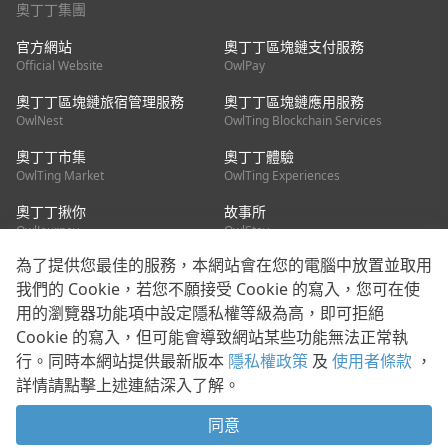
奧丁丁集團
官方網站
奧丁丁區塊鏈支付服務
Official Website
OwlPay
奧丁丁區塊鏈旅宿管理服務
奧丁丁區塊鏈應用服務
OwlNest
OwlTing Blockchain Services
奧丁丁市集
奧丁丁體驗
OwlTing Market
OwlTing Experiences
奧丁丁揪你
故事所
OwlJourney
OwlStay
為了提供您最佳的服務，本網站會在您的電腦中放置並取用
聯絡我們
我們的 Cookie，若您不願接受 Cookie 的寫入，您可在使
用的瀏覽器功能項中設定隱私權等級為高，即可拒絕
客服信箱：
mediapartner@owlting.com
Cookie 的寫入，但可能會導致網站某些功能無法正常執
服務信箱 / 廣告洽詢：
info_owlnews@owlting.com
行。同時本網站提供最新版本
隱私權政策
及
使用者條款
，
媒體合作 / 新聞稿提供：
mediapartner@owlting.com
詳情請點擊上述連結深入了解。
本平台之內容符合第三方智慧財產權規範，若有疑慮歡迎來信告
知。
同意