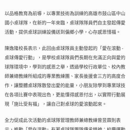
以品格教育為前導，以專業技術為訓練的高雄市鼓山區中山
國小桌球隊，在新的一年來臨，桌球隊隊員們自主發起傳愛
活動，提供桌球訓練設備送到偏鄉小學，心存感恩惜福。
陳逸隆校長表示，此回由桌球隊員主動發起的「愛在滾動 -
桌球傳愛行動」，是學校桌球隊員們長期在充滿正向與愛的
球隊環境中，學到的感恩之舉，透過學校行政單位、校內教
師兼總教練所組成的專業教練團、家長後援會三方的高度合
作，讓整體桌球隊散發出愛的能量，小朋友除學到專業球技
在各項比賽中表現出色，更能懂得感恩付出，以實際行動展
現「施比受有福」，讓自己對桌球的愛滾動起來。
全力促成此次活動的桌球隊管理教師兼總教練曾昱霖則表
示，推動「愛在滾動」有著桌球隊團隊傳承精神；校慶運動