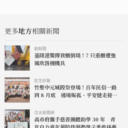
更多
地方
相關新聞
創新聞
基隆港驚傳貨櫃倒塌！7 只重櫃遭強
風吹落撞機具
民生好報
竹塹中元城隍祭登場！百年民俗一路
到 8 月底 遶境賑孤、平安健走接力
登場
亞太新聞網
高市府攜手慈善團體助學 30 年 青
年自力嘉年華陪伴弱勢學子勇敢逐夢