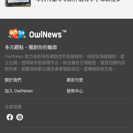
多元觀點・獨創你的輪廓
OwlNews 致力革新現有網路世界底層規則，搭配區塊鏈機制，建
立公開、透明新形態新聞平台，結合廣告分潤制度，實質回饋內容
創作者，顛覆現有數位廣告產業壟斷現況，建構網路新生態。
關於我們
廣告刊登
加入 OwlNews
發佈中心
社群媒體