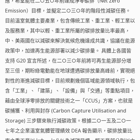
應，希望能在二○五○年前達成淨零碳排（Net Zero
Emission）目標，並擬定二○三○年的階段性減碳任務。
目前溫室氣體主要產業，包含傳統工業、重工業、輕工業以
及服務業，其中以輕、重工業所屬的碳排放量比率最高，
中、美兩國在以減碳來解決氣候危機達成共識，協議在能源
政策中，加速再生能源部署以減少碳排量。 具體上各國皆
支持 G20 宣言所述，在二○三○年前將可再生能源部分增
至三倍，期盼綠電動能在地球遭遇碳排放量高峰前，實現絕
對性的漸進減碳目標，目前規劃幾個區域能源領域執行，包
含「工業」、「建築」、「設備」與「交通」等重點項目，
藉由全球淨零排放的關鍵技術之一「CCUS」方案，也就是
碳捕獲、利用與封存 (Carbon Capture Utilisation and
Storage) 三步驟來執行減碳政策。根據二○一五及二○一
七年之企業溫室氣體管理績效 DEA 報告顯示，碳排放量比