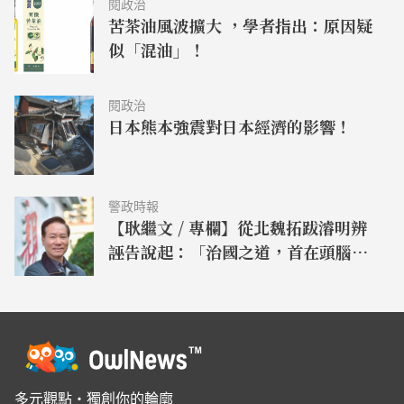
閱政治
苦茶油風波擴大 ，學者指出：原因疑
似「混油」！
閱政治
日本熊本強震對日本經濟的影響！
警政時報
【耿繼文 / 專欄】從北魏拓跋濬明辨
誣告說起：「治國之道，首在頭腦清
楚」
多元觀點・獨創你的輪廓