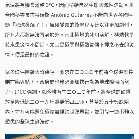
氣溫將有機會逾越 3°C，因而帶給自然生態毀滅性浩劫。聯
合國秘書長古特瑞斯 António Guterres 不斷向世界各國呼
籲「地球發燒了！」氣候變遷的衝擊程度比以往更加劇烈，
所有人都將無法置身於外。南北極地的冰川溶解、極端乾旱
與水患災情不間斷，尤其是極寒與極熱氣候下揮之不去的災
情，便是最好的佐證。
眾多環保團體大聲疾呼，要求在二○三○年前將全球溫度控
制在臨界點下，政府間也務必要加快行動為地球降溫而努
力。IPCC 強調，如今唯有在二○三○年前，將全球的碳排
放量降低比二○一九年還要低四三％，甚至於五十％範圍
內，才有可能避免極端氣候跨越臨界點，並引發一連串難以
想像的全球生態浩劫。