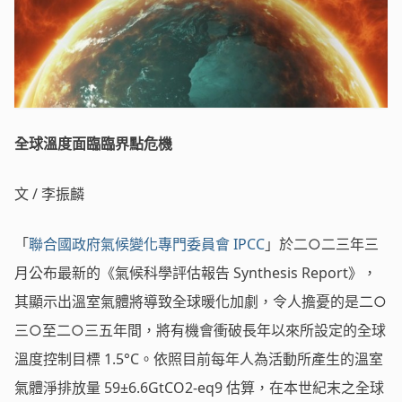
全球溫度面臨臨界點危機
文 / 李振麟
「
聯合國政府氣候變化專門委員會 IPCC
」於二○二三年三
月公布最新的《氣候科學評估報告 Synthesis Report》，
其顯示出溫室氣體將導致全球暖化加劇，令人擔憂的是二○
三○至二○三五年間，將有機會衝破長年以來所設定的全球
溫度控制目標 1.5°C。依照目前每年人為活動所產生的溫室
氣體淨排放量 59±6.6GtCO2-eq9 估算，在本世紀末之全球