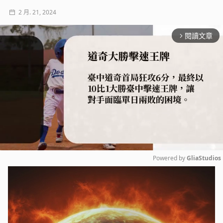
2 月. 21, 2024
閱讀文章
arrow_forward_ios
Powered by 
GliaStudios
Mute