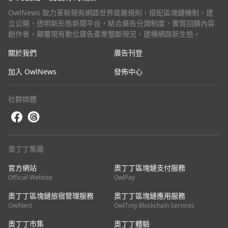
OwlNews 致力革新現有網路世界底層規則，搭配區塊鏈機制，建
立公開、透明新形態新聞平台，結合廣告分潤制度，實質回饋內容
創作者，顛覆現有數位廣告產業壟斷現況，建構網路新生態。
關於我們
廣告刊登
加入 OwlNews
發佈中心
社群媒體
奧丁丁集團
官方網站
奧丁丁區塊鏈支付服務
Official Website
OwlPay
奧丁丁區塊鏈旅宿管理服務
奧丁丁區塊鏈應用服務
OwlNest
OwlTing Blockchain Services
奧丁丁市集
奧丁丁體驗