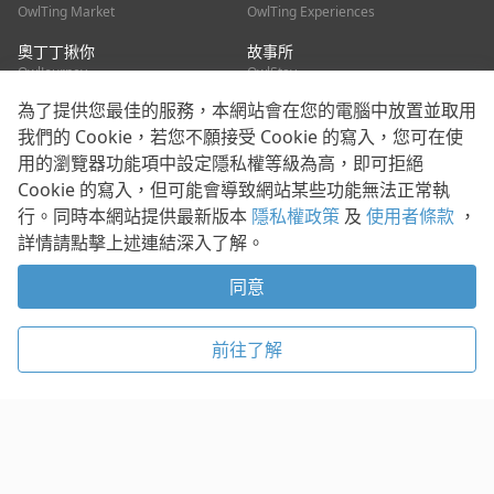
OwlTing Market
OwlTing Experiences
奧丁丁揪你
故事所
OwlJourney
OwlStay
為了提供您最佳的服務，本網站會在您的電腦中放置並取用
聯絡我們
我們的 Cookie，若您不願接受 Cookie 的寫入，您可在使
用的瀏覽器功能項中設定隱私權等級為高，即可拒絕
客服信箱：
mediapartner@owlting.com
Cookie 的寫入，但可能會導致網站某些功能無法正常執
服務信箱 / 廣告洽詢：
info_owlnews@owlting.com
行。同時本網站提供最新版本
隱私權政策
及
使用者條款
，
媒體合作 / 新聞稿提供：
mediapartner@owlting.com
詳情請點擊上述連結深入了解。
本平台之內容符合第三方智慧財產權規範，若有疑慮歡迎來信告
知。
同意
打開 App 享受舒適閱讀
使用者條款
隱私權政策
Cookie 政策
前往了解
© 2021 歐簿客科技股份有限公司 版權所有
複製
贊助
稍後閱讀