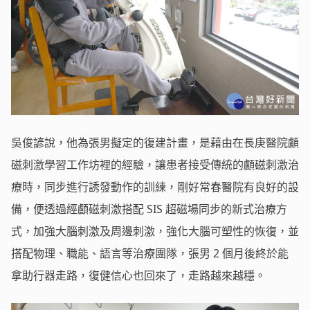
吳俊諺說，他為張男擬定的復建計畫，是藉由在長庚醫院顱
磁刺激學習工作坊裡的經驗，讓患者接受傳統的顱磁刺激治
療時，同步進行誘發動作的訓練，剛好常春醫院有良好的設
備，便透過經顱磁刺激搭配 SIS 超磁場同步的新式治療方
式，加強大腦刺激及周邊刺激，強化大腦可塑性的恢復，並
搭配物理、職能、語言等治療團隊，張男 2 個月後終於能
拿助行器走路，復健信心也回來了，走路越來越穩。