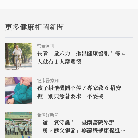
更多
健康
相關新聞
常春月刊
長者「量六力」揪出健康警訊！每 4
人就有 1 人需關懷
健康醫療網
孩子搭飛機鬧不停？專家教 6 招安
撫 別只急著要求「不要哭」
台灣好新聞
「爸」氣守護！ 臺南醫院舉辦
「勇。健父親節」癌篩暨健康促進活