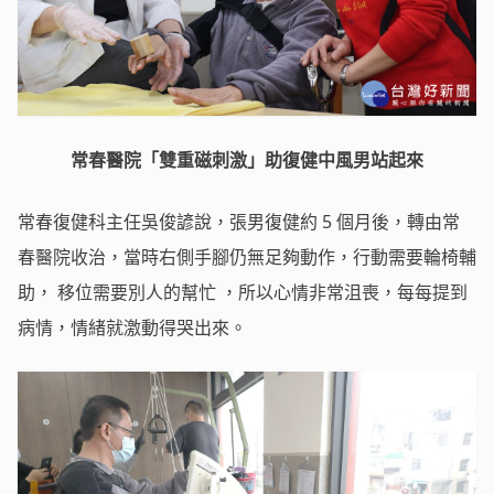
常春醫院「雙重磁刺激」助復健中風男站起來
常春復健科主任吳俊諺說，張男復健約 5 個月後，轉由常
春醫院收治，當時右側手腳仍無足夠動作，行動需要輪椅輔
助， 移位需要別人的幫忙 ，所以心情非常沮喪，每每提到
病情，情緒就激動得哭出來。