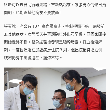
終於可以靠著助行器走路，重新站起來，讓張男心情也日漸
開朗，也期盼其他病友不要放棄！
張妻說，老公有 10 年高血壓病史，控制得還不錯，病發前
無其他症狀，病發當天甚至還騎車外出買早餐，但回家開後
開始走路不穩，緊急送醫後發現是腦幹堵塞，打血栓溶解
劑，一度昏迷還在加護病房住院 3 周，但出院後身體右側
肢體仍有中風後遺症，痛彈不得。