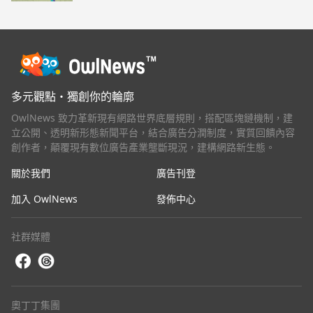
動
多元觀點・獨創你的輪廓
OwlNews 致力革新現有網路世界底層規則，搭配區塊鏈機制，建
立公開、透明新形態新聞平台，結合廣告分潤制度，實質回饋內容
創作者，顛覆現有數位廣告產業壟斷現況，建構網路新生態。
關於我們
廣告刊登
加入 OwlNews
發佈中心
社群媒體
奧丁丁集團