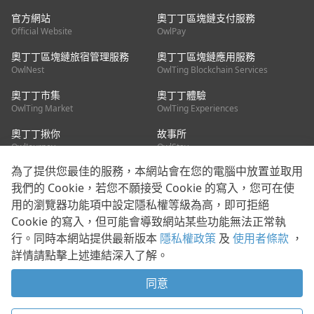
官方網站
奧丁丁區塊鏈支付服務
Official Website
OwlPay
奧丁丁區塊鏈旅宿管理服務
奧丁丁區塊鏈應用服務
OwlNest
OwlTing Blockchain Services
奧丁丁市集
奧丁丁體驗
OwlTing Market
OwlTing Experiences
奧丁丁揪你
故事所
OwlJourney
OwlStay
為了提供您最佳的服務，本網站會在您的電腦中放置並取用
聯絡我們
我們的 Cookie，若您不願接受 Cookie 的寫入，您可在使
用的瀏覽器功能項中設定隱私權等級為高，即可拒絕
客服信箱：
mediapartner@owlting.com
Cookie 的寫入，但可能會導致網站某些功能無法正常執
服務信箱 / 廣告洽詢：
info_owlnews@owlting.com
行。同時本網站提供最新版本
隱私權政策
及
使用者條款
，
媒體合作 / 新聞稿提供：
mediapartner@owlting.com
詳情請點擊上述連結深入了解。
本平台之內容符合第三方智慧財產權規範，若有疑慮歡迎來信告
知。
同意
打開 App 享受舒適閱讀
使用者條款
隱私權政策
Cookie 政策