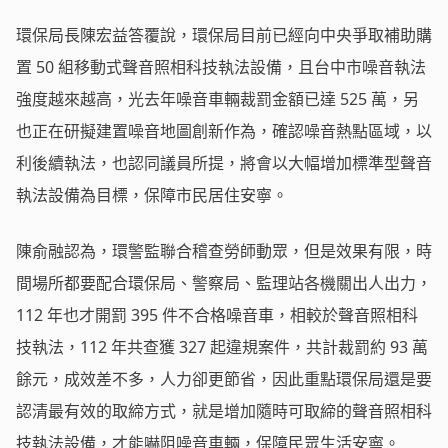
環保局長陳宏益答覆說，環保局目前已經向中央爭取補助購
置 50 組移動式聲音照相科技執法設備，且台中市噪音執法
強度越來越高，光去年噪音車輛裁罰金額已達 525 萬，另
也正在研擬建置噪音地圖創新作為，確認噪音熱點區域，以
利後續執法，也認同議員所提，將會以大幅增加標準型聲音
執法設備為目標，保障市民居住安寧。
陳俞融認為，環警監聯合稽查勞師動眾，但是效果有限，時
間場所都要配合環保局、警察局、監理站各機關出人出力，
112 年也才開罰 395 件不合格噪音車，相較於聲音照相科
技執法，112 年共查獲 327 起違規案件，共計裁罰約 93 萬
餘元，成效差不多，人力卻更節省，因此重點環保局還是要
認清最有效的取締方式，就是增加隨時可取締的聲音照相科
技執法設備，才能嚇阻噪音車輛，保障民眾生活安寧。