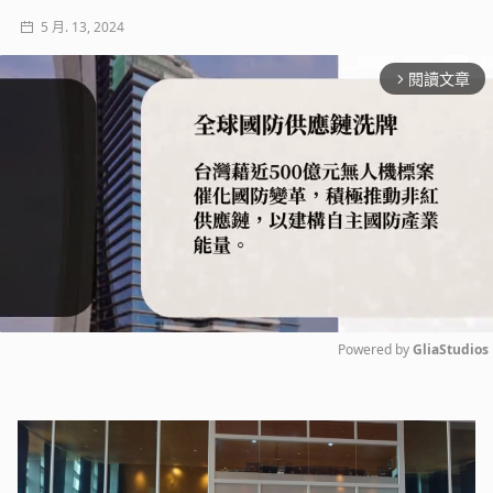
5 月. 13, 2024
閱讀文章
arrow_forward_ios
Powered by 
GliaStudios
Mute