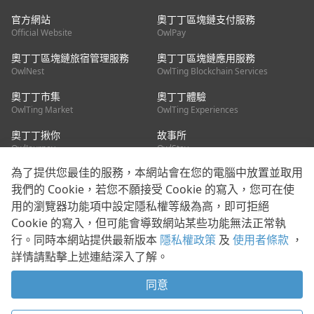
官方網站
奧丁丁區塊鏈支付服務
Official Website
OwlPay
奧丁丁區塊鏈旅宿管理服務
奧丁丁區塊鏈應用服務
OwlNest
OwlTing Blockchain Services
奧丁丁市集
奧丁丁體驗
OwlTing Market
OwlTing Experiences
奧丁丁揪你
故事所
OwlJourney
OwlStay
為了提供您最佳的服務，本網站會在您的電腦中放置並取用
聯絡我們
我們的 Cookie，若您不願接受 Cookie 的寫入，您可在使
用的瀏覽器功能項中設定隱私權等級為高，即可拒絕
客服信箱：
mediapartner@owlting.com
Cookie 的寫入，但可能會導致網站某些功能無法正常執
服務信箱 / 廣告洽詢：
info_owlnews@owlting.com
行。同時本網站提供最新版本
隱私權政策
及
使用者條款
，
媒體合作 / 新聞稿提供：
mediapartner@owlting.com
詳情請點擊上述連結深入了解。
本平台之內容符合第三方智慧財產權規範，若有疑慮歡迎來信告
知。
同意
打開 App 享受舒適閱讀
使用者條款
隱私權政策
Cookie 政策