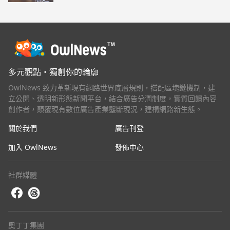
多元觀點・獨創你的輪廓
OwlNews 致力革新現有網路世界底層規則，搭配區塊鏈機制，建
立公開、透明新形態新聞平台，結合廣告分潤制度，實質回饋內容
創作者，顛覆現有數位廣告產業壟斷現況，建構網路新生態。
關於我們
廣告刊登
加入 OwlNews
發佈中心
社群媒體
奧丁丁集團