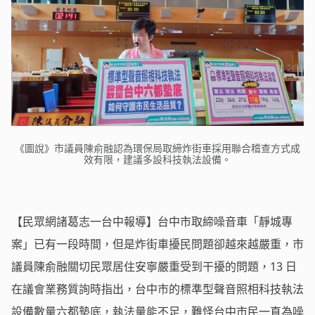
《圖說》市議員陳俞融認為環保局取締炸街車採用聯合稽查方式成
效有限，建議多設科技執法設備。
【民眾網諸葛志一台中報導】台中市取締噪音車「靜城專
案」已有一段時間，但是炸街車擾民問題卻越來越嚴重，市
議員陳俞融關切民眾居住安寧嚴重受到干擾的問題，13 日
在議會業務質詢時指出，台中市的標準型聲音照相科技執法
設備數量六都墊底，執法量能不足，難怪台中市民一直為噪