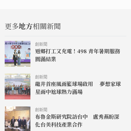
更多
地方
相關新聞
創新聞
返鄉打工又充電！498 青年暑期服務
圓滿結業
創新聞
龍井首座風雨籃球場啟用 夢想家球
星雨中尬球熱力滿場
創新聞
布魯金斯研究院訪台中 盧秀燕盼深
化台美科技產業合作