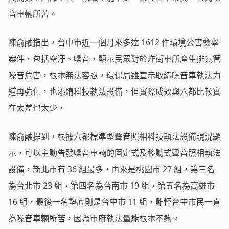
音車輛所苦。
陳俞融指出，台中市近一個月來多達 1612 件環境公害檢舉
案件，包括空汙、噪音，顯示民眾對於炸街車所產生排氣管
噪音危害，根本無法容忍，環保局雖宣示取締噪音車執法力
道再強化，也添購科技執法設備，但實際成效與六都比較實
在太差也太少，
陳俞融提到，根據六都標準型聲音照相科技執法設備現況顯
示，可以主動告發噪音車輛的固定式及移動式聲音照相執法
設備，新北市有 36 組最多，再來是桃園市 27 組，第三名
為台北市 23 組，第四名為台南市 19 組，第五名為高雄市
16 組，最後一名墊底則是台中市 11 組，難怪台中市民一直
為噪音車輛所苦，因為市府執法量能根本不夠。