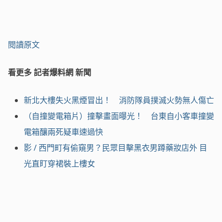
閱讀原文
看更多 記者爆料網 新聞
新北大樓失火黑煙冒出！ 消防隊員撲滅火勢無人傷亡
（自撞變電箱片）撞擊畫面曝光！ 台東自小客車撞變
電箱釀兩死疑車速過快
影 / 西門町有偷窺男？民眾目擊黑衣男蹲藥妝店外 目
光直盯穿裙裝上樓女