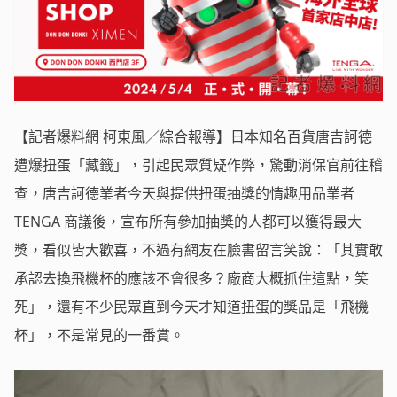
【記者爆料網 柯東風／綜合報導】日本知名百貨唐吉訶德
遭爆扭蛋「藏籤」，引起民眾質疑作弊，驚動消保官前往稽
查，唐吉訶德業者今天與提供扭蛋抽獎的情趣用品業者
TENGA 商議後，宣布所有參加抽獎的人都可以獲得最大
獎，看似皆大歡喜，不過有網友在臉書留言笑說：「其實敢
承認去換飛機杯的應該不會很多？廠商大概抓住這點，笑
死」，還有不少民眾直到今天才知道扭蛋的獎品是「飛機
杯」，不是常見的一番賞。