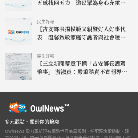
五感找回五力 邀民眾為身心充電再
出發】
民生好報
【吉安鄉表揚模範父親暨好人好事代
表 溫馨致敬家庭守護者與社會暖心
人物】
民生好報
【三立新聞蓄意下標「吉安鄉長酒駕
肇事」 游淑貞：嚴重譴責不實報導傷
害名譽並依法完成提告】
多元觀點・獨創你的輪廓
OwlNews 致力革新現有網路世界底層規則，搭配區塊鏈機制，建
立公開、透明新形態新聞平台，結合廣告分潤制度，實質回饋內容