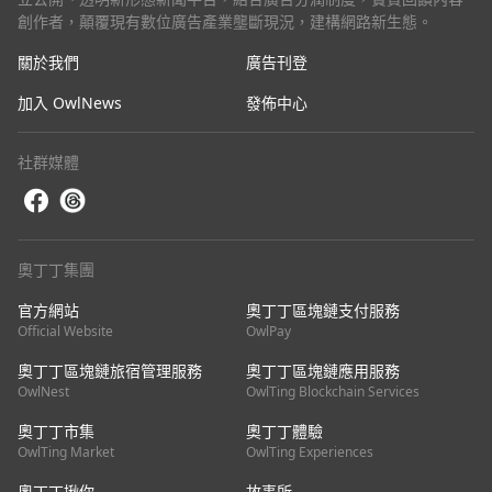
創作者，顛覆現有數位廣告產業壟斷現況，建構網路新生態。
關於我們
廣告刊登
加入 OwlNews
發佈中心
社群媒體
奧丁丁集團
官方網站
奧丁丁區塊鏈支付服務
Official Website
OwlPay
奧丁丁區塊鏈旅宿管理服務
奧丁丁區塊鏈應用服務
OwlNest
OwlTing Blockchain Services
奧丁丁市集
奧丁丁體驗
OwlTing Market
OwlTing Experiences
奧丁丁揪你
故事所