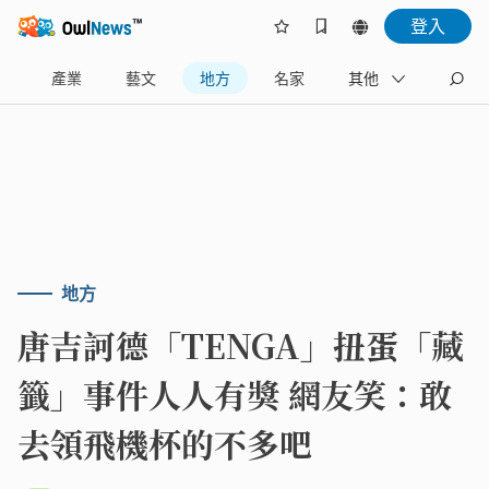
登入
樂
產業
藝文
地方
名家
其他
地方
唐吉訶德「TENGA」扭蛋「藏
籤」事件人人有獎 網友笑：敢
去領飛機杯的不多吧