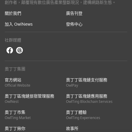
創作者，顛覆現有數位廣告產業壟斷現況，建構網路新生態。
關於我們
廣告刊登
加入 OwlNews
發佈中心
社群媒體
奧丁丁集團
官方網站
奧丁丁區塊鏈支付服務
Official Website
OwlPay
奧丁丁區塊鏈旅宿管理服務
奧丁丁區塊鏈應用服務
OwlNest
OwlTing Blockchain Services
奧丁丁市集
奧丁丁體驗
OwlTing Market
OwlTing Experiences
奧丁丁揪你
故事所