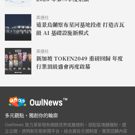
美通社
遠景烏蘭察布星河基地投產 打造吉瓦
級 AI 基礎設施新模式
美通社
新加坡 TOKEN2049 重磅回歸 年度
行業頂級盛會再度啟幕
多元觀點・獨創你的輪廓
OwlNews 致力革新現有網路世界底層規則，搭配區塊鏈機制，建
立公開、透明新形態新聞平台，結合廣告分潤制度，實質回饋內容