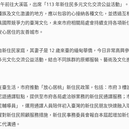
日上午前往大溪區，出席「113 年新住民多元文化交流公益活動」
種族及文化激盪的地方，應以包容的心接納各種文化，並透過互
具國際競爭力的臺灣文化，未來市府相關局處會持續支持各項新
安心居住的友善城市。
新住民家庭，其妻子是 12 歲來臺的緬甸華僑，今日非常高興
多元文化交流公益活動，結合不同族群的原鄉服裝、藝術及文化
臺生活，市府推動「放心居桃」新住民政策，包括：市府 3 樓
尼語通譯駐點，提供至市府各局處洽辦業務的新住民通譯服務；
民輔導員」，運用通譯人員陪伴初入臺灣的新住民朋友快速融入
實對新住民照顧服務措施，新住民事務委員會報自本屆起增加新
二代溝通。