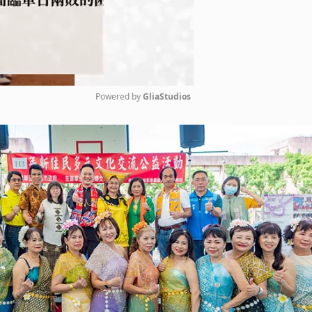
Powered by 
GliaStudios
Mute