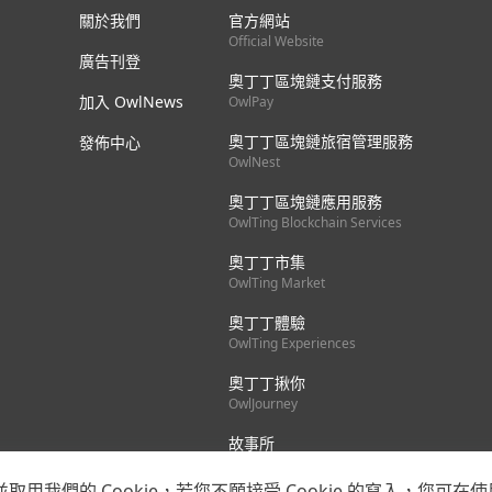
關於我們
官方網站
Official Website
廣告刊登
奧丁丁區塊鏈支付服務
加入 OwlNews
OwlPay
奧丁丁區塊鏈旅宿管理服務
發佈中心
OwlNest
奧丁丁區塊鏈應用服務
OwlTing Blockchain Services
奧丁丁市集
OwlTing Market
奧丁丁體驗
OwlTing Experiences
奧丁丁揪你
OwlJourney
故事所
OwlStay
我們的 Cookie，若您不願接受 Cookie 的寫入，您可在使