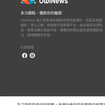
多元觀點・獨創你的輪廓
OwlNews 致力革新現有網路世界底層規則，搭配區塊鏈
機制，建立公開、透明新形態新聞平台，結合廣告分潤制
度，實質回饋內容創作者，顛覆現有數位廣告產業壟斷現
況，建構網路新生態。
社群媒體
為了提供您最佳的服務，本網站會在您的電腦中放置並取用