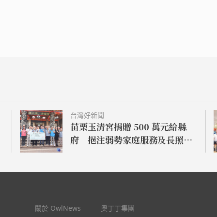
台灣好新聞
苗栗玉清宮捐贈 500 萬元給縣
府 挹注弱勢家庭服務及長照醫
療資源
關於 OwlNews
奧丁丁集團