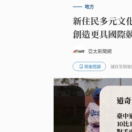
地方
新住民多元文
創造更具國際
亞太新聞網
稍後閱讀
儲存至稍後