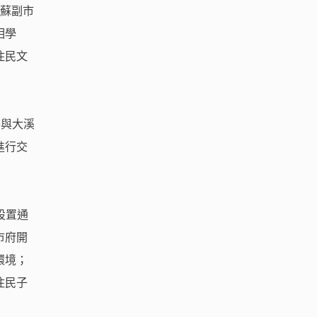
。蘇副市
相學
住民文
參與大溪
進行交
設置通
市府開
環境；
住民子