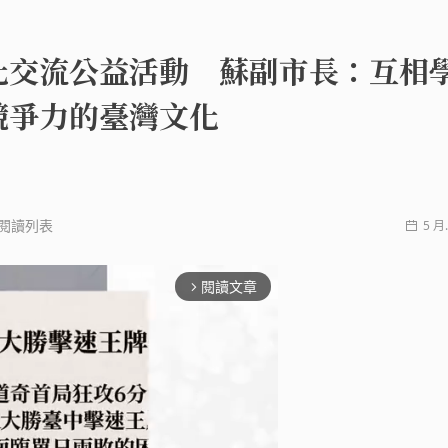
化交流公益活動 蘇副市長：互相
競爭力的臺灣文化
閱讀列表
5 月.
閱讀文章
arrow_forward_ios