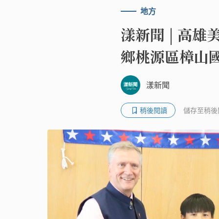
地方
漾新聞 | 高雄
鄉桃源區樟山
漾新聞
稍後閱讀
儲存至稍後