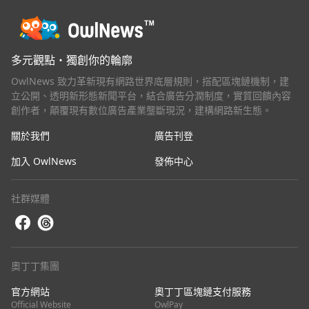
多元觀點・獨創你的輪廓
OwlNews 致力革新現有網路世界底層規則，搭配區塊鏈機制，建
立公開、透明新形態新聞平台，結合廣告分潤制度，實質回饋內容
創作者，顛覆現有數位廣告產業壟斷現況，建構網路新生態。
關於我們
廣告刊登
加入 OwlNews
發佈中心
社群媒體
奧丁丁集團
官方網站
奧丁丁區塊鏈支付服務
Official Website
OwlPay