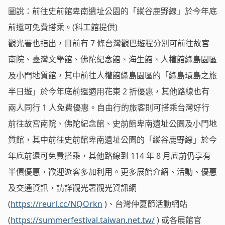
圖說：前往史前館卑南遺址公園的「縱谷鹿野線」於今年底
前還可免費搭乘。(科工館提供)
觀光署也指出，目前有 7 條台灣觀巴遊程分別可前往故宮
南院、臺灣文學館、佛陀紀念館、海生館、人權館綠島園區
及小門地質館，其中前往人權館綠島園區的「綠島環島之旅
半日遊」於今年底前還適用花東 2 折優惠，其他路線也有
兩人同行 1 人免費優惠。自由行的旅客則可搭乘台灣好行
前往故宮南院、佛陀紀念館、史前館卑南遺址公園及小門地
質館，其中前往史前館卑南遺址公園的「縱谷鹿野線」於今
年底前還可免費搭乘，其他路線到 114 年 8 月底前仍享有
半價優惠，歡迎遊客多加利用。更多展館介紹、活動、優惠
及交通資訊，請詳觀光署觀光資訊網
(
https://reurl.cc/NQOrkn
)、台灣仲夏節活動網站
(
https://summerfestival.taiwan.net.tw
/
) 或各展館官