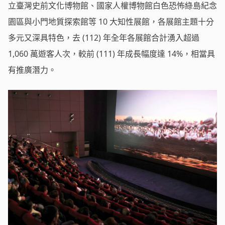
立臺灣史前文化博物館、國家人權博物館白色恐怖綠島紀念
園區與小門地質探索館等 10 大知性展館，各展館主題十分
多元又深具特色，去 (112) 年全年各展館合計湧入超過
1,060 萬遊客人次，較前 (111) 年成長幅度達 14%，相當具
有推廣潛力。