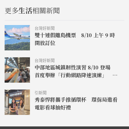
更多
生活
相關新聞
台灣好新聞
雙十連假離島機票 8/10 上午 9 時
開放訂位
台灣好新聞
中部地區城鎮韌性演習 8/10 登場
首度舉辦「行動網路降速演練」 高
鐵提醒旅客提早訂票取票
引新聞
秀泰悍將攜手推循環杯 環保局邀看
電影看球抽好禮