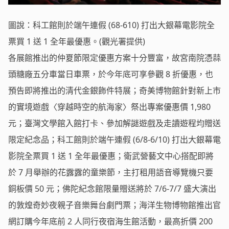
圖說：科工館則於端午連假 (68-610) 打出大銀幕電影院全
票買 1 送 1 全年最優惠。(觀光署提供)
各展館推出的仲夏節限定優惠方案十分豐富，故宮南院憑蒜
頭糖廠五分車當日車票，於今年底可享參觀 8 折優惠，也
預告即將推出的清代金銀飾件特展；奇美博物館針對新上市
的實境遊戲〈穿越時空的航海家〉祭出專案優惠價 1,980
元；臺灣文學館入館打卡、參加解謎遊戲及走讀遊程均贈送
限定紀念品；科工館則於端午連假 (6/8-6/10) 打出大銀幕電
影院全票買 1 送 1 全年最優惠；衛武營藝文中心搭配即將
於 7 月舉辦的花露露的童樂節，主打租用語音導覽機只要
銅板價 50 元；佛陀紀念館限量贈送將於 7/6-7/7 盛大演出
的敦煌奇妙夜親子音樂舞台劇門票；海洋生物博物館推出官
網訂購今年底前 2 人同行夜宿海生館活動，最高折價 200