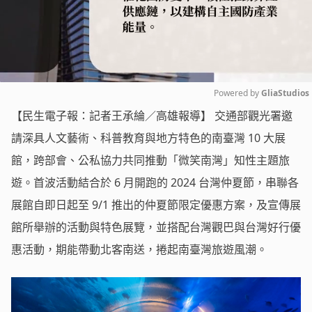
Powered by 
GliaStudios
【民生電子報：記者王承綸／高雄報導】 交通部觀光署邀
Mute
請深具人文藝術、科普教育與地方特色的南臺灣 10 大展
館，跨部會、公私協力共同推動「微笑南灣」知性主題旅
遊。首波活動結合於 6 月開跑的 2024 台灣仲夏節，串聯各
展館自即日起至 9/1 推出的仲夏節限定優惠方案，及宣傳展
館所舉辦的活動與特色展覽，並搭配台灣觀巴與台灣好行優
惠活動，期能帶動北客南送，捲起南臺灣旅遊風潮。