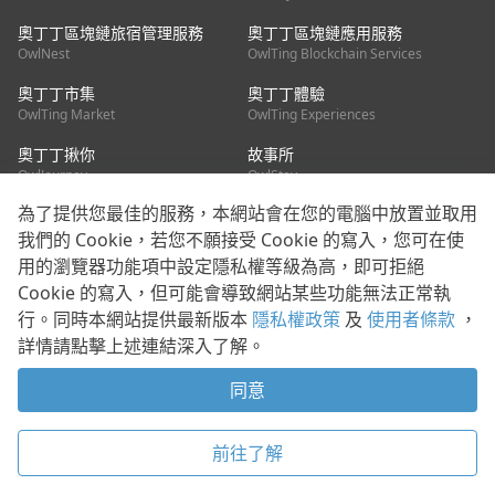
奧丁丁區塊鏈旅宿管理服務
奧丁丁區塊鏈應用服務
OwlNest
OwlTing Blockchain Services
奧丁丁市集
奧丁丁體驗
OwlTing Market
OwlTing Experiences
奧丁丁揪你
故事所
OwlJourney
OwlStay
為了提供您最佳的服務，本網站會在您的電腦中放置並取用
聯絡我們
我們的 Cookie，若您不願接受 Cookie 的寫入，您可在使
用的瀏覽器功能項中設定隱私權等級為高，即可拒絕
客服信箱：
mediapartner@owlting.com
Cookie 的寫入，但可能會導致網站某些功能無法正常執
服務信箱 / 廣告洽詢：
info_owlnews@owlting.com
行。同時本網站提供最新版本
隱私權政策
及
使用者條款
，
媒體合作 / 新聞稿提供：
mediapartner@owlting.com
詳情請點擊上述連結深入了解。
本平台之內容符合第三方智慧財產權規範，若有疑慮歡迎來信告
知。
同意
打開 App 享受舒適閱讀
使用者條款
隱私權政策
Cookie 政策
前往了解
© 2021 歐簿客科技股份有限公司 版權所有