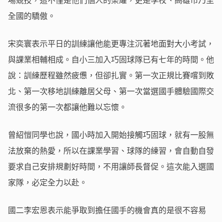
場競技，這不僅是他們個人的榮耀，更是學校、高雄市乃至
全國的驕傲。
宋奕寰表示平日的訓練讓他能更專注沉著地面對大小考試，
與課業相輔相成。自小三加入巧固球隊已有七年的時間。他
說：訓練歷程雖然疲憊，但卻扎實。第一次正規比賽嚐到敗
北、第一次移地訓練離居父母、第一次當選國手體驗國際交
流很多的第一次都讓他難以忘懷。
曾紹愷同學也說，國小時加入開始接觸巧固球，就有一股無
法放棄的熱愛，所以在課業學習、球隊的練習，會自動自發
要求自己安排規劃好時間，不用讓師長督促。這次能入選國
家隊，必定全力以赴。
國二李宏恩表示能爭取到擔任國手的機會真的是很不容易