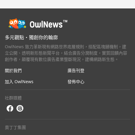
多元觀點・獨創你的輪廓
OwlNews 致力革新現有網路世界底層規則，搭配區塊鏈機制，建
立公開、透明新形態新聞平台，結合廣告分潤制度，實質回饋內容
創作者，顛覆現有數位廣告產業壟斷現況，建構網路新生態。
關於我們
廣告刊登
加入 OwlNews
發佈中心
社群媒體
奧丁丁集團