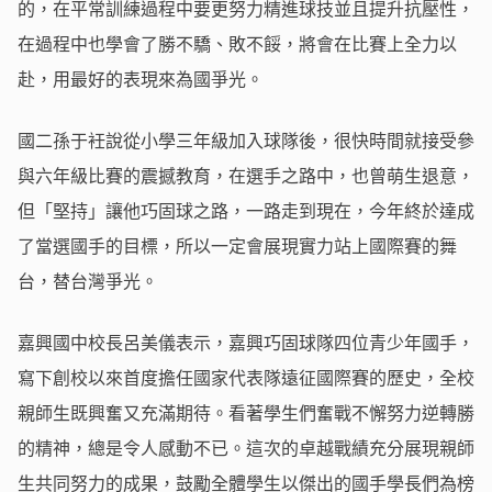
的，在平常訓練過程中要更努力精進球技並且提升抗壓性，
在過程中也學會了勝不驕、敗不餒，將會在比賽上全力以
赴，用最好的表現來為國爭光。
國二孫于衽說從小學三年級加入球隊後，很快時間就接受參
與六年級比賽的震撼教育，在選手之路中，也曾萌生退意，
但「堅持」讓他巧固球之路，一路走到現在，今年終於達成
了當選國手的目標，所以一定會展現實力站上國際賽的舞
台，替台灣爭光。
嘉興國中校長呂美儀表示，嘉興巧固球隊四位青少年國手，
寫下創校以來首度擔任國家代表隊遠征國際賽的歷史，全校
親師生既興奮又充滿期待。看著學生們奮戰不懈努力逆轉勝
的精神，總是令人感動不已。這次的卓越戰績充分展現親師
生共同努力的成果，鼓勵全體學生以傑出的國手學長們為榜