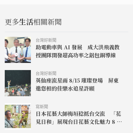
更多
生活
相關新聞
台灣好新聞
助電動車與 AI 發展 成大洪飛義教
授團隊開發超高功率之鋁包銅導線
台灣好新聞
英仙座流星雨 8/15 璀璨登場 屏東
邀您相約佳樂水追星許願
寫新聞
日本花藝大師梅垣稔抵台交流 「花
見日和」展現台日花藝文化魅力 8 月
8 日精彩展演登場