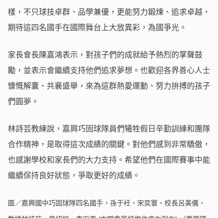
樣，不只球技卓群、品學兼優，更能努力鍛煉、追求卓越，
期待這四名國手在國際舞台上大放異彩，為國爭光。
家長會長陳嘉鴻表示，對孩子們的成就給予熱烈的掌聲鼓
勵，並表示會繼續支持他們追求夢想。也歡迎各界善心人士
慷慨解囊、共襄盛舉，來為這群熱愛運動、努力拚搏的孩子
們圓夢。
林詩芸教練說，嘉興巧固球隊員們犧牲假日辛勤訓練和團隊
合作精神，是取得這次成績的關鍵。對他們感到非常驕傲，
也感謝學校和家長們的大力支持。希望他們在國際賽事中能
繼續保持良好狀態，爭取更好的成績。
圖／嘉興國中巧固球隊四名國手，孫于衽、宋奕寰、校長呂美儀、