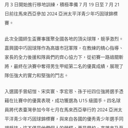
月 3 日開始進行移地訓練，積極準備 7 月 19 日至 7 月 21
日前往馬來西亞參加 2024 亞洲太平洋青少年巧固球錦標
賽。
此次全國師生盃賽事匯聚全國各地的頂尖球隊，競爭激烈。
嘉興國中巧固球隊作為高雄市冠軍隊，在教練的精心指導、
家長的全力後援和隊員們的齊心協力下，從初賽一路過關斬
將，最終在決賽中奪得男生甲組第二名的優異成績，展現了
隊伍強大的實力和堅強的鬥志。
入選國手曾紹愷、宋奕寰、李宏恩、孫于衽四位強將選手憑
藉在比賽中的優異表現，成功獲選為 U15 級國手。四名球
員將代表臺灣參加今年七月在馬來西亞舉行的 2024 亞洲太
平洋青少年巧固球錦標賽，與來自各國的優秀青少年選手同