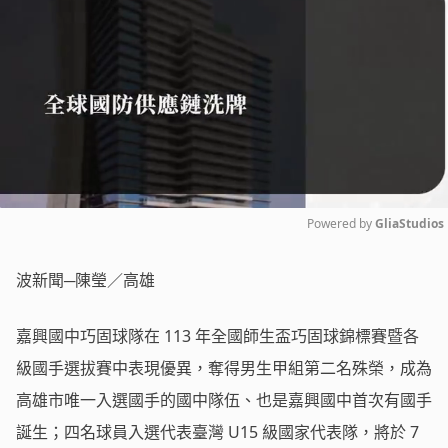
Powered by 
GliaStudios
Mute
波新聞─陳瑩／高雄
嘉興國中巧固球隊在 113 年全國師生盃巧固球錦標賽暨各
級國手選拔賽中表現優異，奪得男生甲組第二名殊榮，成為
高雄市唯一入選國手的國中隊伍、也是嘉興國中首次有國手
誕生；四名球員入選代表臺灣 U15 級國家代表隊，將於 7