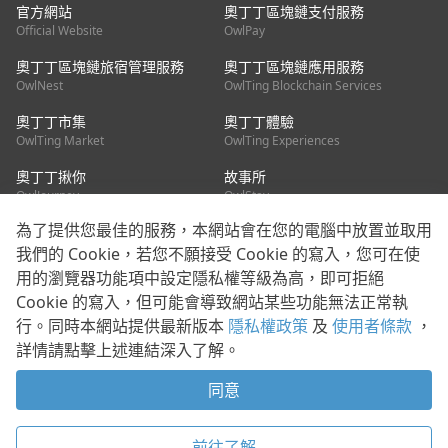
官方網站
奧丁丁區塊鏈支付服務
Official Website
OwlPay
奧丁丁區塊鏈旅宿管理服務
奧丁丁區塊鏈應用服務
OwlNest
OwlTing Blockchain Services
奧丁丁市集
奧丁丁體驗
OwlTing Market
OwlTing Experiences
奧丁丁揪你
故事所
OwlJourney
OwlStay
為了提供您最佳的服務，本網站會在您的電腦中放置並取用
聯絡我們
我們的 Cookie，若您不願接受 Cookie 的寫入，您可在使
用的瀏覽器功能項中設定隱私權等級為高，即可拒絕
客服信箱：
mediapartner@owlting.com
Cookie 的寫入，但可能會導致網站某些功能無法正常執
服務信箱 / 廣告洽詢：
info_owlnews@owlting.com
行。同時本網站提供最新版本
隱私權政策
及
使用者條款
，
媒體合作 / 新聞稿提供：
mediapartner@owlting.com
詳情請點擊上述連結深入了解。
本平台之內容符合第三方智慧財產權規範，若有疑慮歡迎來信告
知。
同意
打開 App 享受舒適閱讀
使用者條款
隱私權政策
Cookie 政策
前往了解