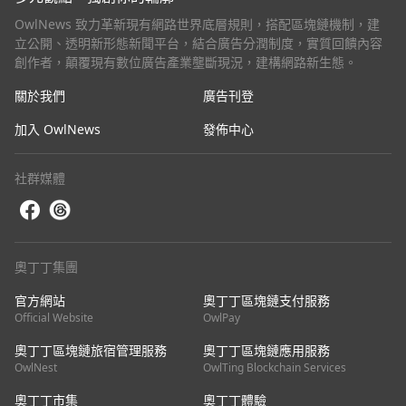
OwlNews 致力革新現有網路世界底層規則，搭配區塊鏈機制，建
立公開、透明新形態新聞平台，結合廣告分潤制度，實質回饋內容
創作者，顛覆現有數位廣告產業壟斷現況，建構網路新生態。
關於我們
廣告刊登
加入 OwlNews
發佈中心
社群媒體
奧丁丁集團
官方網站
奧丁丁區塊鏈支付服務
Official Website
OwlPay
奧丁丁區塊鏈旅宿管理服務
奧丁丁區塊鏈應用服務
OwlNest
OwlTing Blockchain Services
奧丁丁市集
奧丁丁體驗