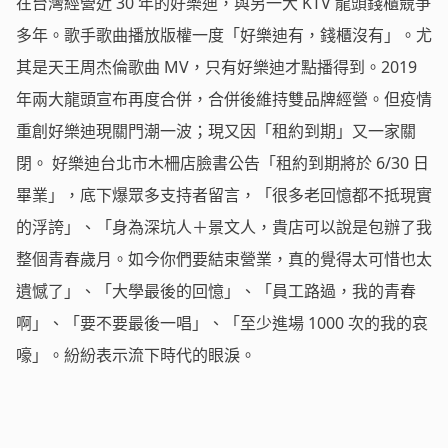
在台灣經營近 30 年的好樂迪，與另一大 KTV 龍頭錢櫃競爭
多年。歌手歌曲播放版權一度「好樂迪有，錢櫃沒有」。尤
其是天王周杰倫歌曲 MV，只有好樂迪才點播得到。2019
年兩大龍頭宣布再度合併，合併後維持雙品牌經營。但疫情
重創好樂迪現關門潮一波；現又因「租約到期」又一家關
閉。 好樂迪台北市木柵店臉書公告「租約到期將於 6/30 日
畢業」，底下爆眾多支持者留言，「很多老回憶都不抵現實
的浮誇」、「身為深坑人＋景文人，貴店可以說是包辦了我
整個青春歲月。如今你們要結束營業，真的覺得太可惜也太
遺憾了」、「大學最後的回憶」、「員工路過，我的青春
啊」、「要不要最後一唱」、「至少進場 1000 次的我的哀
嚎」。紛紛表示流下時代的眼淚。