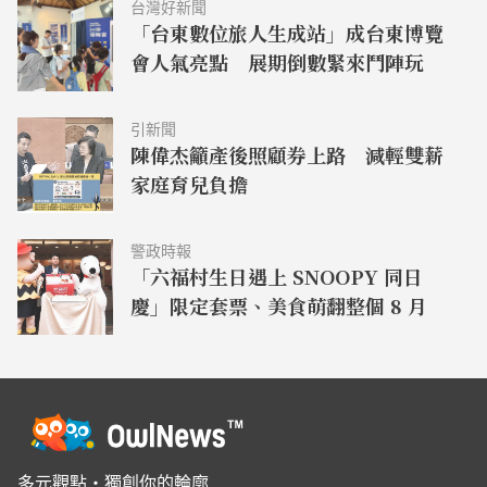
台灣好新聞
「台東數位旅人生成站」成台東博覽
會人氣亮點 展期倒數緊來鬥陣玩
引新聞
陳偉杰籲產後照顧券上路 減輕雙薪
家庭育兒負擔
警政時報
「六福村生日遇上 SNOOPY 同日
慶」限定套票、美食萌翻整個 8 月
多元觀點・獨創你的輪廓