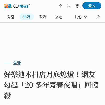
登入
財經
生活
政治
旅遊
體育
其他
娛樂
生活
好樂迪木柵店月底熄燈！網友
勾起「20 多年青春夜唱」回憶
殺