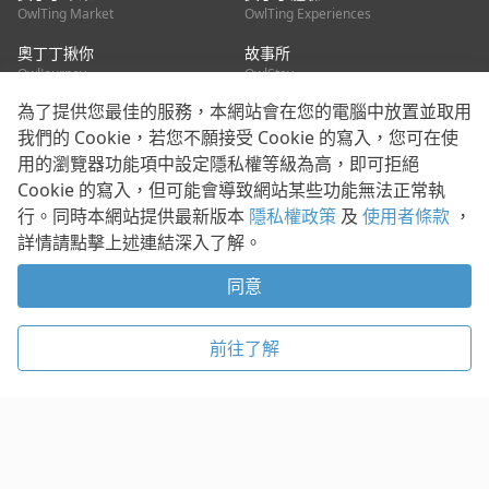
OwlTing Market
OwlTing Experiences
奧丁丁揪你
故事所
OwlJourney
OwlStay
為了提供您最佳的服務，本網站會在您的電腦中放置並取用
聯絡我們
我們的 Cookie，若您不願接受 Cookie 的寫入，您可在使
用的瀏覽器功能項中設定隱私權等級為高，即可拒絕
客服信箱：
mediapartner@owlting.com
Cookie 的寫入，但可能會導致網站某些功能無法正常執
服務信箱 / 廣告洽詢：
info_owlnews@owlting.com
行。同時本網站提供最新版本
隱私權政策
及
使用者條款
，
媒體合作 / 新聞稿提供：
mediapartner@owlting.com
詳情請點擊上述連結深入了解。
本平台之內容符合第三方智慧財產權規範，若有疑慮歡迎來信告
知。
同意
打開 App 享受舒適閱讀
使用者條款
隱私權政策
Cookie 政策
前往了解
© 2021 歐簿客科技股份有限公司 版權所有
複製
贊助
稍後閱讀