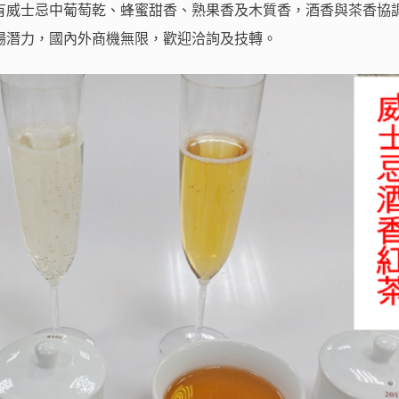
有威士忌中葡萄乾、蜂蜜甜香、熟果香及木質香，酒香與茶香協
場潛力，國內外商機無限，歡迎洽詢及技轉。