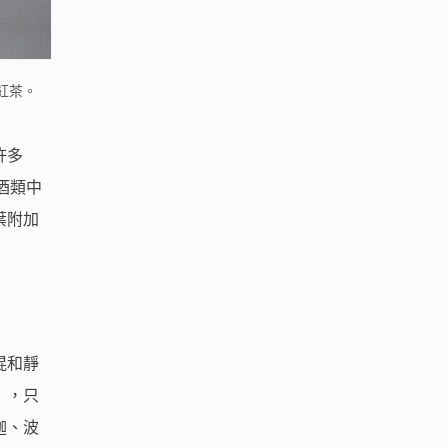
紅茶。
許多
酒類中
葉附加
混和靜
」，只
迦、波