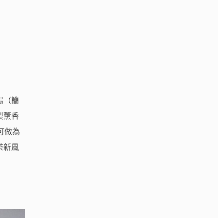
場（簡
製薰香
可做為
茶新風