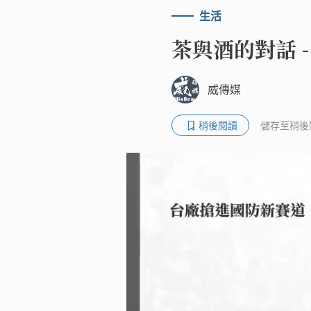
生活
茶與酒的對話 
威傳媒
稍後閱讀
儲存至稍後